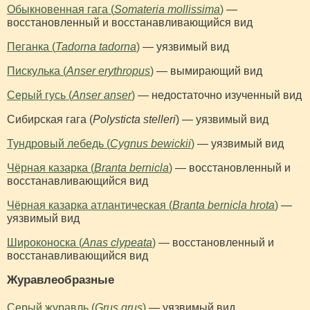
Обыкновенная гага (
Somateria mollissima
)
—
восстановленный и восстанавливающийся вид
Пеганка (
Tadorna tadorna
)
— уязвимый вид
Пискулька (
Anser erythropus
)
— вымирающий вид
Серый гусь (
Anser anser
)
— недостаточно изученный вид
Сибирская гага (
Polysticta stelleri
) — уязвимый вид
Тундровый лебедь (
Cygnus bewickii
)
— уязвимый вид
Чёрная казарка (
Branta bernicla
)
— восстановленный и
восстанавливающийся вид
Чёрная казарка атлантическая (
Branta bernicla hrota
)
—
уязвимый вид
Широконоска (
Anas clypeata
)
— восстановленный и
восстанавливающийся вид
Журавлеобразные
Серый журавль (
Grus grus
)
— уязвимый вид