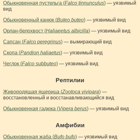
Обыкновенная пустельга (
Falco tinnunculus
)
— уязвимый
вид
Обыкновенный канюк (
Buteo buteo
)
— уязвимый вид
Орлан-белохвост (
Haliaeetus albicilla
)
— уязвимый вид
Сапсан (
Falco peregrinus
)
— вымирающий вид
Скопа (
Pandion haliaetus
)
— уязвимый вид
Чеглок (
Falco subbuteo
)
— уязвимый вид
Рептилии
Живородящая ящерица (
Zootoca vivipara
)
—
восстановленный и восстанавливающийся вид
Обыкновенная гадюка (
Vipera berus
)
— уязвимый вид
Амфибии
Обыкновенная жаба (
Bufo bufo
)
— уязвимый вид