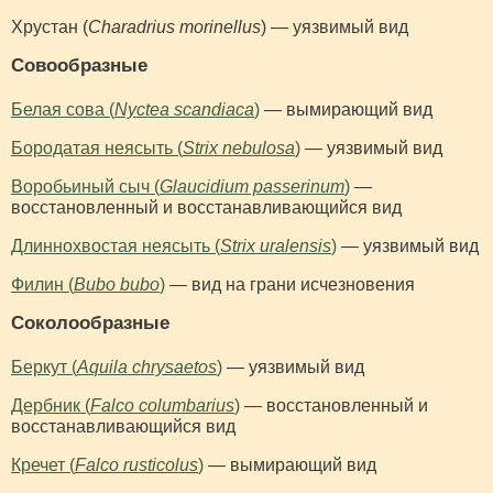
Хрустан (
Charadrius morinellus
) — уязвимый вид
Совообразные
Белая сова (
Nyctea scandiaca
)
— вымирающий вид
Бородатая неясыть (
Strix nebulosa
)
— уязвимый вид
Воробьиный сыч (
Glaucidium passerinum
)
—
восстановленный и восстанавливающийся вид
Длиннохвостая неясыть (
Strix uralensis
)
— уязвимый вид
Филин (
Bubo bubo
)
— вид на грани исчезновения
Соколообразные
Беркут (
Aquila chrysaetos
)
— уязвимый вид
Дербник (
Falco columbarius
)
— восстановленный и
восстанавливающийся вид
Кречет (
Falco rusticolus
)
— вымирающий вид