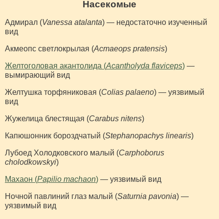
Насекомые
Адмирал (
Vanessa atalanta
) — недостаточно изученный
вид
Акмеопс светлокрылая (
Acmaeops pratensis
)
Желтоголовая акантолида (
Acantholyda flaviceps
)
—
вымирающий вид
Желтушка торфяниковая (
Colias palaeno
) — уязвимый
вид
Жужелица блестящая (
Carabus nitens
)
Капюшонник бороздчатый (
Stephanopachys linearis
)
Лубоед Холодковского малый (
Carphoborus
cholodkowskyi
)
Махаон (
Papilio machaon
)
— уязвимый вид
Ночной павлиний глаз малый (
Saturnia pavonia
) —
уязвимый вид