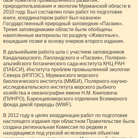
базе Комитета промышленного развития,
природопользования и экологии Мурманской области в
2010 году. Был составлен план работ по подготовке
книги, координатором работ был назначен
Государственный природный заповедник «Пасвик».
Тремя заповедниками области были обобщены
накопленные материалы по разделу «Животные»,
вошедшие позже в основу очерков второго издания.
В дальнейшем работа шла с участием заповедников
Кандалакшского, Лапландского и «Пасвик», Полярно-
альпийского ботанического сада-института КНЦ РАН
(ПАБСИ), Института проблем промышленной экологии
Севера (ИППЭС), Мурманского морского
биологического института (ММБИ), Полярного научно-
исследовательского института морского рыбного
хозяйства и океанографии имени Н.М. Книповича
(ПИНРО), Баренцевоморского отделения Всемирного
фонда дикой природы (WWF).
В 2012 году в целях координации работ по подготовке
настоящего издания при областном Правительстве была
создана региональная Комиссия по редким и
находящимся под угрозой исчезновения объектам