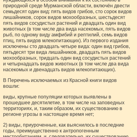
природной среде Мурманской области, включён двести
семьдесят один вид: пять видов грибов, сто сорок видов
лишайников, сорок видов мохообразных, шестьдесят
пять видов сосудистых растений и двадцать один вид
животных (в том числе два вида насекомых, пять видов
рыб, по одному виду амфибий и рептилий, семь видов
птиц, пять видов млекопитающих). Из первого издания
исключены сто двадцать четыре вида: один вид грибов,
пятьдесят три вида лишайников, двадцать пять видов
мохообразных, тридцать один вид сосудистых растений
и четырнадцать видов животных (в том числе два вида
насекомых и двенадцать видов млекопитающих).
В Перечень исключаемых из Красной книги видов
вошли:
виды, крупные популяции которых выявлены в
прошедшее десятилетие, в том числе на заповедных
территориях, и, таким образом, их существованию в
регионе угрозы в настоящее время нет;
2) виды, приуроченные, как выяснилось в последние
годы, преимущественно к антропогенным
местообитаниям, и, следовательно, их существованию