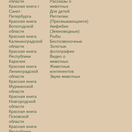
области
Рассказы о
Красная книга г.
животных
Санкт-
Для детей
Петербурга
Рептилии
Красная книга
(Пресмыкающиеся)
Вологодской
Амфибии
области
(Земноводные)
Красная книга
Рыбы
Калининградской
Беспозвоночные
области
Золотые
Красная книга
фотографии
Республики
Видео о
Карелия
животных
Красная книга
Животные
Ленинградской
континентов
области
Звуки животных
Красная книга
Мурманской
области
Красная книга
Новгородской
области
Красная книга
Псковской
области
Красная книга
Республики