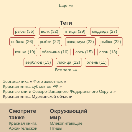
Еще »»
Теги
рыбы (35)
волк (32)
птицы (29)
медведь (27)
собака (26)
рыбки (22)
аквариум (22)
рыбка (22)
кошка (19)
обезьяна (16)
лось (15)
слон (13)
верблюд (13)
лисица (12)
олень (11)
Все теги »»
Зоогалактика
»
Фото животных
»
Красная книга субъектов РФ
»
Красные книги Северо-Западного Федерального Округа
»
Красная книга Мурманской области
Смотрите
Окружающий
также
мир
Красная книга
Млекопитающие
Архангельской
Птицы