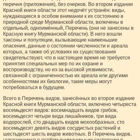
перечня (приложения), без очерков. Во втором издании
Красной книги области этот недочёт устранён: виды,
нуждающиеся в особом внимании к их состоянию в
природной среде Мурманской области, включены в
отдельный, одноимённый, Перечень (они не занесены в
Красную книгу Мурманской области). В него вошли
таксоны и популяции, вызывающие наименьшие
опасения, данные о состоянии численности и ареала
которых, а также об условиях их существования
свидетельствуют, что в настоящее время не требуется
принятия специальных мер по их охране и
воспроизводству, но из-за высокой уязвимости,
связанной с ограниченностью их ареала или другими
особенностями их биологии, такие меры могут
потребоваться в будущем.
Всего в Перечень видов, занесённых во второе издание
Красной книги Мурманской области, включено четыреста
восемьдесят видов: восемнадцать видов грибов,
восемьдесят четыре вида лишайников, три вида
водорослей, сто двадцать видов мохообразных, сто
восемьдесят девять видов сосудистых растений и
шестьдесят шесть видов животных. В Перечень видов,
нуждающихся в особом внимании к их состоянию в