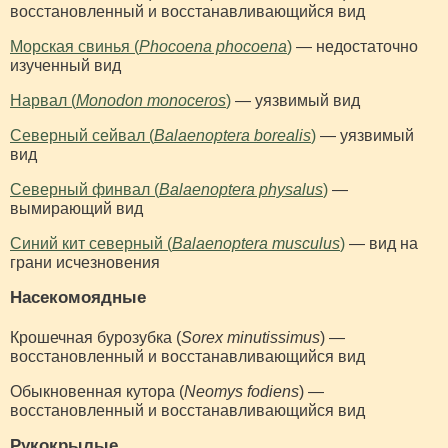
восстановленный и восстанавливающийся вид
Морская свинья (
Phocoena phocoena
)
— недостаточно
изученный вид
Нарвал (
Monodon monoceros
)
— уязвимый вид
Северный сейвал (
Balaenoptera borealis
)
— уязвимый
вид
Северный финвал (
Balaenoptera physalus
)
—
вымирающий вид
Синий кит северный (
Balaenoptera musculus
)
— вид на
грани исчезновения
Насекомоядные
Крошечная бурозубка (
Sorex minutissimus
) —
восстановленный и восстанавливающийся вид
Обыкновенная кутора (
Neomys fodiens
) —
восстановленный и восстанавливающийся вид
Рукокрылые