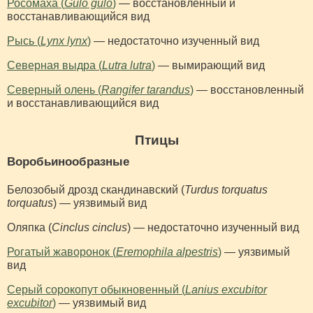
Росомаха (
Gulo gulo
)
— восстановленный и
восстанавливающийся вид
Рысь (
Lynx lynx
)
— недостаточно изученный вид
Северная выдра (
Lutra lutra
)
— вымирающий вид
Северный олень (
Rangifer tarandus
)
— восстановленный
и восстанавливающийся вид
Птицы
Воробьинообразные
Белозобый дрозд скандинавский (
Turdus torquatus
torquatus
) — уязвимый вид
Оляпка (
Cinclus cinclus
) — недостаточно изученный вид
Рогатый жаворонок (
Eremophila alpestris
)
— уязвимый
вид
Серый сорокопут обыкновенный (
Lanius excubitor
excubitor
)
— уязвимый вид