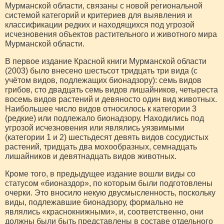
Мурманской области, связаны с новой региональной
системой категорий и критериев для выявления и
классификации редких и находящихся под угрозой
исчезновения объектов растительного и животного мира
Мурманской области.
В первое издание Красной книги Мурманской области
(2003) было внесено шестьсот тридцать три вида (с
учётом видов, подлежащих бионадзору): семь видов
грибов, сто двадцать семь видов лишайников, четыреста
восемь видов растений и девяносто один вид животных.
Наибольшее число видов относилось к категории 3
(редкие) или подлежало бионадзору. Находились под
угрозой исчезновения или являлись уязвимыми
(категории 1 и 2) шестьдесят девять видов сосудистых
растений, тридцать два мохообразных, семнадцать
лишайников и девятнадцать видов животных.
Кроме того, в предыдущее издание вошли виды со
статусом «бионаздор», по которым были подготовлены
очерки. Это вносило некую двусмысленность, поскольку
виды, подлежавшие бионадзору, формально не
являлись «краснокнижными», и, соответственно, они
должны были быть представлены в составе отдельного