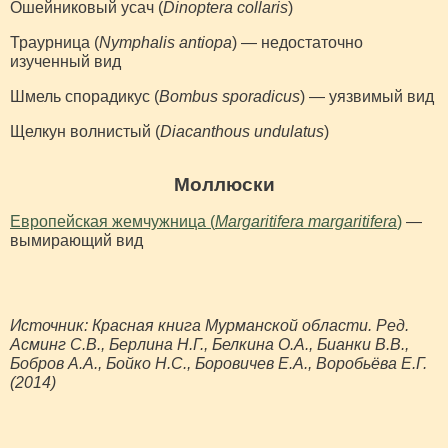
Ошейниковый усач (
Dinoptera collaris
)
Траурница (
Nymphalis antiopa
) — недостаточно
изученный вид
Шмель спорадикус (
Bombus sporadicus
) — уязвимый вид
Щелкун волнистый (
Diacanthous undulatus
)
Моллюски
Европейская жемчужница (
Margaritifera margaritifera
)
—
вымирающий вид
Источник: Красная книга Мурманской области. Ред.
Асминг С.В., Берлина Н.Г., Белкина О.А., Бианки В.В.,
Бобров А.А., Бойко Н.С., Боровичев Е.А., Воробьёва Е.Г.
(2014)