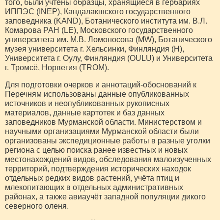
того, были учтены образцы, хранящиеся в гербариях
ИППЭС (INEP), Кандалакшского государственного
заповедника (KAND), Ботанического института им. В.Л.
Комарова РАН (LE), Московского государственного
университета им. М.В. Ломоносова (MW), Ботанического
музея университета г. Хельсинки, Финляндия (H),
Университета г. Оулу, Финляндия (OULU) и Университета
г. Тромсё, Норвегия (TROM).
Для подготовки очерков и аннотаций-обоснований к
Перечням использованы данные опубликованных
источников и неопубликованных рукописных
материалов, данные картотек и баз данных
заповедников Мурманской области. Министерством и
научными организациями Мурманской области были
организованы экспедиционные работы в разные уголки
региона с целью поиска ранее известных и новых
местонахождений видов, обследования малоизученных
территорий, подтверждения исторических находок
отдельных редких видов растений, учёта птиц и
млекопитающих в отдельных административных
районах, а также авиаучёт западной популяции дикого
северного оленя.