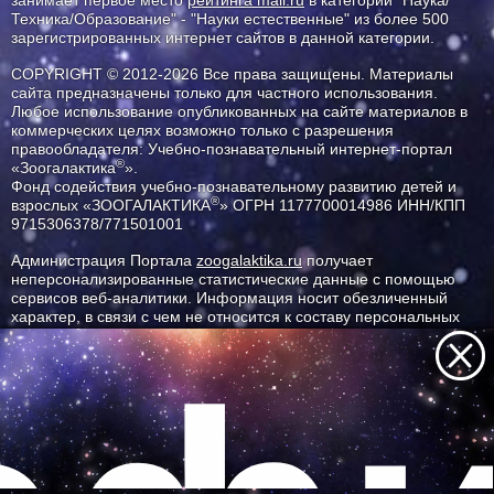
занимает первое место
рейтинга mail.ru
в категории "Наука/
Техника/Образование" - "Науки естественные" из более 500
зарегистрированных интернет сайтов в данной категории.
COPYRIGHT © 2012-2026 Все права защищены. Материалы
сайта предназначены только для частного использования.
Любое использование опубликованных на сайте материалов в
коммерческих целях возможно только с разрешения
правообладателя: Учебно-познавательный интернет-портал
®
«Зоогалактика
».
Фонд содействия учебно-познавательному развитию детей и
®
взрослых «ЗООГАЛАКТИКА
» ОГРН 1177700014986 ИНН/КПП
9715306378/771501001
Администрация Портала
zoogalaktika.ru
получает
неперсонализированные статистические данные с помощью
сервисов веб-аналитики. Информация носит обезличенный
характер, в связи с чем не относится к составу персональных
данных. Наш сайт использует технологию «cookie», данная
информация не может идентифицировать вас, однако может
помочь нам улучшить работу нашего сайта. Вы можете
отказаться от использования cookies, выбрав соответствующие
настройки в браузере. Продолжая работу с сайтом, вы
соглашаетесь с обработкой пользовательских данных и
политикой конфиденциальности.
Все самое интересное