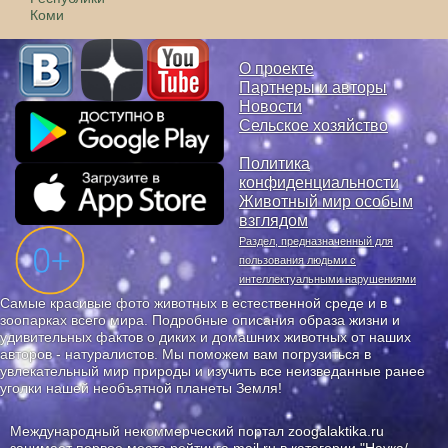
Коми
О проекте
Партнеры и авторы
Новости
Сельское хозяйство
Политика
конфиденциальности
Животный мир особым
взглядом
Раздел, предназначенный для
пользования людьми с
интеллектуальными нарушениями
Самые красивые фото животных в естественной среде и в
зоопарках всего мира. Подробные описания образа жизни и
удивительных фактов о диких и домашних животных от наших
авторов - натуралистов. Мы поможем вам погрузиться в
увлекательный мир природы и изучить все неизведанные ранее
уголки нашей необъятной планеты Земля!
Международный некоммерческий портал zoogalaktika.ru