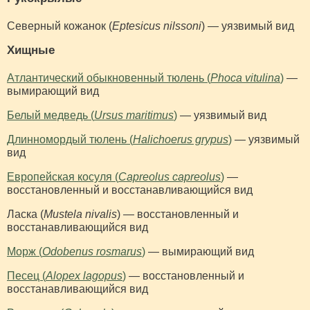
Северный кожанок (
Eptesicus nilssoni
) — уязвимый вид
Хищные
Атлантический обыкновенный тюлень (
Phoca vitulina
)
—
вымирающий вид
Белый медведь (
Ursus maritimus
)
— уязвимый вид
Длинномордый тюлень (
Halichoerus grypus
)
— уязвимый
вид
Европейская косуля (
Capreolus capreolus
)
—
восстановленный и восстанавливающийся вид
Ласка (
Mustela nivalis
) — восстановленный и
восстанавливающийся вид
Морж (
Odobenus rosmarus
)
— вымирающий вид
Песец (
Alopex lagopus
)
— восстановленный и
восстанавливающийся вид