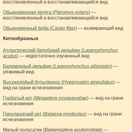
восстановленный и восстанавливающийся вид
Обыкновенная летяга (
Pteromys volans
)
—
восстановленный и восстанавливающийся вид
Обыкновенный бобр (
Castor fiber
)
— вымирающий вид
Китообразные
Атлантический белобокий дельфин (
Lagenorhynchus
acutus
)
— недостаточно изученный вид
Беломордый дельфин (
Lagenorhynchus albirostris
)
—
уязвимый вид
Высоколобый бутылконос (
Hyperoodon ampullatus
)
—
вид на грани исчезновения
Горбатый кит (
Megaptera novaeangliae
)
— вид на грани
исчезновения
Гренландский кит (
Balaena mysticetus
)
— вид на грани
исчезновения
Малый полосатик (
Balaenoptera acutorostrata
) —