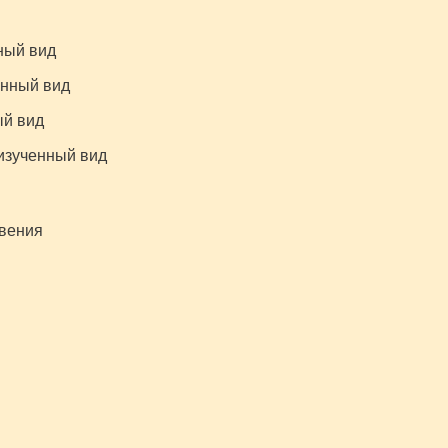
ный вид
енный вид
ый вид
изученный вид
овения