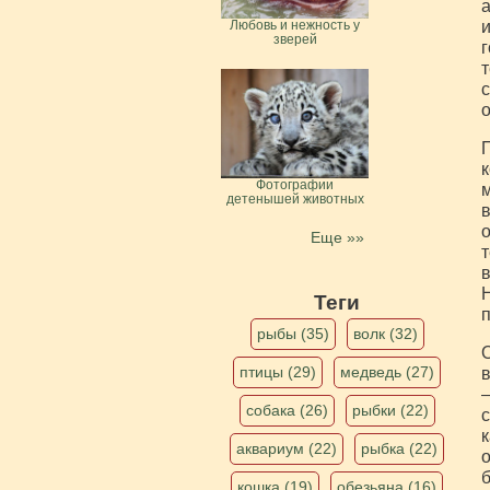
а
и
Любовь и нежность у
зверей
г
т
с
П
к
Фотографии
м
детенышей животных
в
о
Еще »»
т
в
Н
Теги
п
рыбы (35)
волк (32)
О
птицы (29)
медведь (27)
в
—
собака (26)
рыбки (22)
с
к
аквариум (22)
рыбка (22)
о
б
кошка (19)
обезьяна (16)