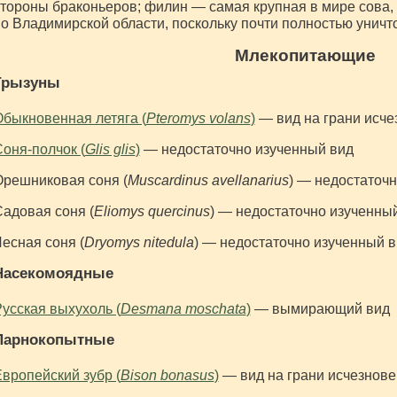
тороны браконьеров; филин — самая крупная в мире сова, 
о Владимирской области, поскольку почти полностью уничт
Млекопитающие
Грызуны
быкновенная летяга (
Pteromys volans
)
— вид на грани исче
оня-полчок (
Glis glis
)
— недостаточно изученный вид
решниковая соня (
Muscardinus avellanarius
) — недостаточ
адовая соня (
Eliomys quercinus
) — недостаточно изученны
есная соня (
Dryomys nitedula
) — недостаточно изученный 
Насекомоядные
усская выхухоль (
Desmana moschata
)
— вымирающий вид
Парнокопытные
вропейский зубр (
Bison bonasus
)
— вид на грани исчезнов