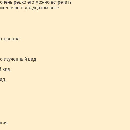
очень редко его можно встретить
ожен ещё в двадцатом веке.
зновения
но изученный вид
й вид
вид
ения