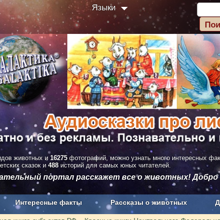
Языки
дов животных и
16275
фотографий, можно узнать много интересных фа
етских сказок и
488
историй для самых юных читателей.
вательный портал расскажет все о животных! Добро
Интересные факты
Рассказы о животных
Д
з рекламы
О проекте