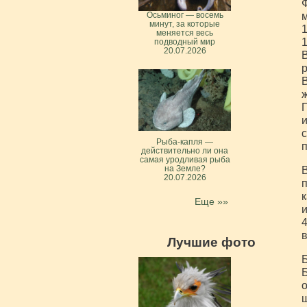
Ф
м
Осьминог — восемь
минут, за которые
1
меняется весь
1
подводный мир
20.07.2026
В
р
В
ж
П
и
с
Рыба-капля —
действительно ли она
самая уродливая рыба
на Земле?
В
20.07.2026
п
к
Еще »»
и
4
Лучшие фото
Б
Б
о
ш