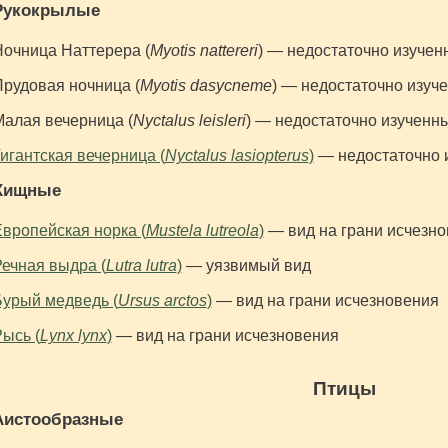
Рукокрылые
очница Наттерера (
Myotis nattereri
) — недостаточно изучен
рудовая ночница (
Myotis dasycneme
) — недостаточно изуч
алая вечерница (
Nyctalus leisleri
) — недостаточно изученн
игантская вечерница (
Nyctalus lasiopterus
)
— недостаточно 
Хищные
вропейская норка (
Mustela lutreola
)
— вид на грани исчезн
ечная выдра (
Lutra lutra
)
— уязвимый вид
урый медведь (
Ursus arctos
)
— вид на грани исчезновения
ысь (
Lynx lynx
)
— вид на грани исчезновения
Птицы
Аистообразные