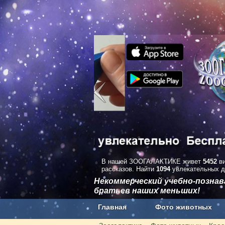
В нашей ЗООГАЛАКТИКЕ живет
5452
ви
рассказов. Найти
1094
увлекательных д
Некоммерческий учебно-позна
братьев наших меньших!
Главная
Фото животных
Наши приложения. Бесплатно и бе