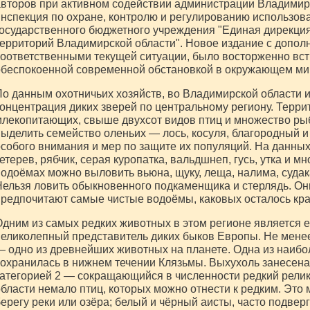
второв при активном содействии администрации Владимирс
нспекция по охране, контролю и регулированию использов
осударственного бюджетного учреждения "Единая дирекци
ерриторий Владимирской области". Новое издание с допол
оответственными текущей ситуации, было восторженно вс
обеспокоенной современной обстановкой в окружающем ми
о данным охотничьих хозяйств, во Владимирской области 
онцентрация диких зверей по центральному региону. Терр
лекопитающих, свыше двухсот видов птиц и множество ры
ыделить семейство оленьих — лось, косуля, благородный 
собого внимания и мер по защите их популяций. На данных
етерев, рябчик, серая куропатка, вальдшнеп, гусь, утка и мн
одоёмах можно выловить вьюна, щуку, леща, налима, судака
ельзя ловить обыкновенного подкаменщика и стерлядь. Они
редпочитают самые чистые водоёмы, каковых осталось кра
дним из самых редких животных в этом регионе является 
еликолепный представитель диких быков Европы. Не менее
 одно из древнейших животных на планете. Одна из наибо
охранилась в нижнем течении Клязьмы. Выхухоль занесена 
атегорией 2 — сокращающийся в численности редкий рели
бласти немало птиц, которых можно отнести к редким. Это
ерегу реки или озёра; белый и чёрный аисты, часто подве