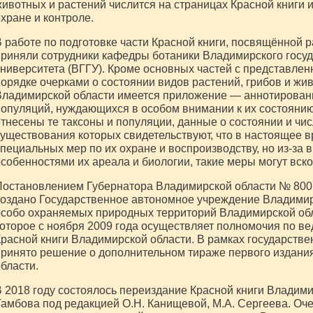
ивотных и растений числится на страницах Красной книги 
хране и контроле.
 работе по подготовке части Красной книги, посвящённой р
риняли сотрудники кафедры ботаники Владимирского госуд
ниверситета (ВГГУ). Кроме основных частей с представлен
орядке очерками о состоянии видов растений, грибов и жи
ладимирской области имеется приложение — аннотированн
опуляций, нуждающихся в особом внимании к их состоянию
тнесены те таксоны и популяции, данные о состоянии и чи
уществования которых свидетельствуют, что в настоящее в
пециальных мер по их охране и воспроизводству, но из-за 
собенностями их ареала и биологии, такие меры могут вск
остановлением Губернатора Владимирской области № 800 
оздано Государственное автономное учреждение Владимир
собо охраняемых природных территорий Владимирской обл
оторое с ноября 2009 года осуществляет полномочия по в
расной книги Владимирской области. В рамках государстве
ринято решение о дополнительном тираже первого издани
бласти.
 2018 году состоялось переиздание Красной книги Владими
амбова под редакцией О.Н. Канищевой, М.А. Сергеева. Оч