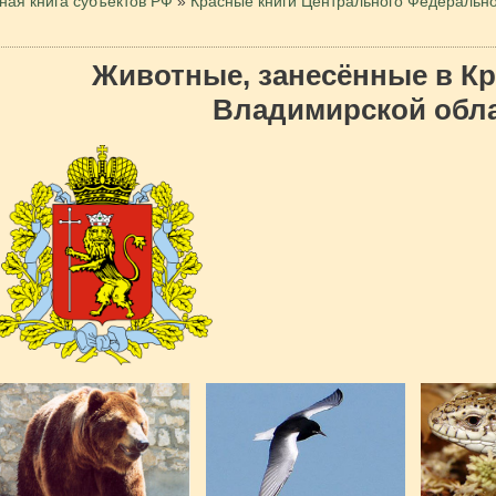
ная книга субъектов РФ
»
Красные книги Центрального Федерально
Животные, занесённые в Кр
Владимирской обл