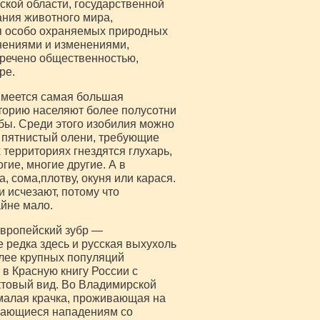
кой области, государственной
ания животного мира,
я особо охраняемых природных
нениями и изменениями,
тречено общественностью,
ре.
имеется самая большая
иторию населяют более полусотни
бы. Среди этого изобилия можно
и пятнистый олени, требующие
 территориях гнездятся глухарь,
огие, многие другие. А в
, сома,плотву, окуня или карася.
 исчезают, потому что
йне мало.
европейский зубр —
 редка здесь и русская выхухоль
лее крупных популяций
в Красную книгу России с
ктовый вид. Во Владимирской
 малая крачка, проживающая на
ргающиеся нападениям со