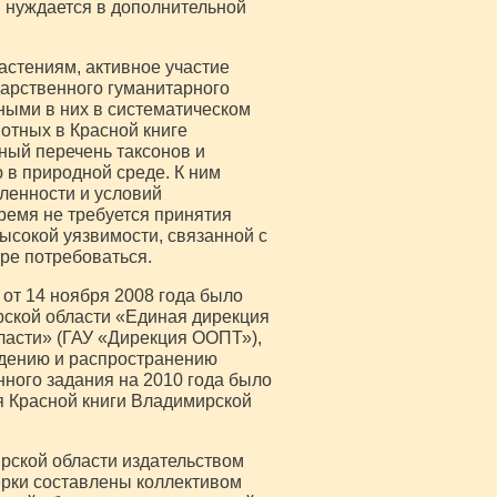
и нуждается в дополнительной
астениям, активное участие
арственного гуманитарного
ными в них в систематическом
вотных в Красной книге
ый перечень таксонов и
 в природной среде. К ним
сленности и условий
ремя не требуется принятия
высокой уязвимости, связанной с
оре потребоваться.
от 14 ноября 2008 года было
ской области «Единая дирекция
асти» (ГАУ «Дирекция ООПТ»),
едению и распространению
нного задания на 2010 года было
я Красной книги Владимирской
рской области издательством
ерки составлены коллективом