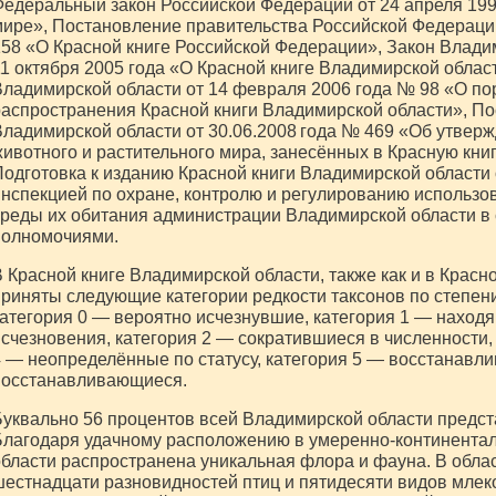
едеральный закон Российской Федерации от 24 апреля 19
ире», Постановление правительства Российской Федераци
58 «О Красной книге Российской Федерации», Закон Влади
1 октября 2005 года «О Красной книге Владимирской облас
ладимирской области от 14 февраля 2006 года № 98 «О по
аспространения Красной книги Владимирской области», П
ладимирской области от 30.06.2008 года № 469 «Об утвер
ивотного и растительного мира, занесённых в Красную кни
одготовка к изданию Красной книги Владимирской области
нспекцией по охране, контролю и регулированию использо
реды их обитания администрации Владимирской области в
полномочиями.
 Красной книге Владимирской области, также как и в Красн
риняты следующие категории редкости таксонов по степени
атегория 0 — вероятно исчезнувшие, категория 1 — находя
счезновения, категория 2 — сократившиеся в численности, 
 — неопределённые по статусу, категория 5 — восстанавл
восстанавливающиеся.
уквально 56 процентов всей Владимирской области пред
лагодаря удачному расположению в умеренно-континентал
бласти распространена уникальная флора и фауна. В обла
естнадцати разновидностей птиц и пятидесяти видов мле