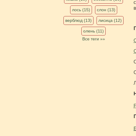
с
в
лось (15)
слон (13)
верблюд (13)
лисица (12)
олень (11)
Все теги »»
О
С
О
С
Л
Р
Е