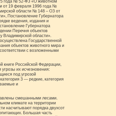
95 года № 52-ФЗ «О животном
и от 19 февраля 1996 года №
мирской области № 148 – ОЗ от
ти», Постановление Губернатора
рядке ведения, издания и
остановление Губернатора
ждении Перечня объектов
гу Владимирской области».
 осуществлена Государственной
вания объектов животного мира и
 соответствии с возложенными
ой книге Российской Федерации,
 угрозы их исчезновения:
щиеся под угрозой
категория 3 — редкие, категория
иваемые и
ставлены смешанными лесами.
ьном климате на территории
сти насчитывают порядка двухсот
копитающих. Большая часть