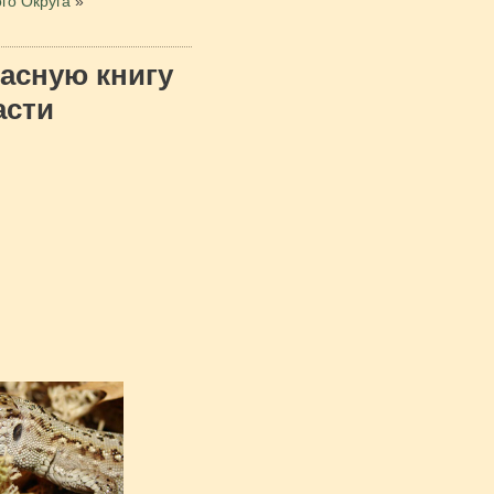
го Округа
»
асную книгу
асти