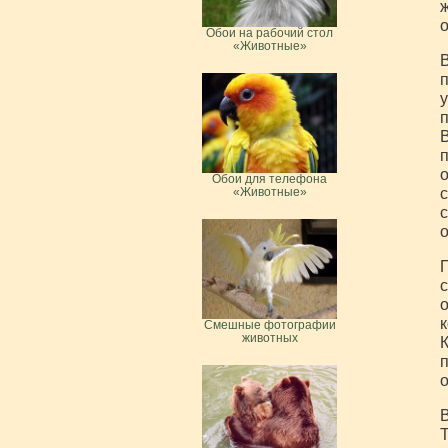
ж
о
Обои на рабочий стол
«Животные»
В
п
у
п
В
п
о
Обои для телефона
с
«Животные»
с
о
П
с
о
к
Смешные фотографии
животных
К
п
о
В
Т