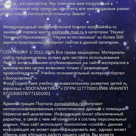
авторов - натуралистов. Мы поможем вам погрузиться в
увлекательный мир природы и изучить все неизведанные ранее
уголки нашей необъятной планеты Земля!
Международный некоммерческий портал zoogalaktika.ru
занимает первое место
рейтинга mail.ru
в категории "Наука/
Техника/Образование" - "Науки естественные" из более 500
зарегистрированных интернет сайтов в данной категории.
COPYRIGHT © 2012-2026 Все права защищены. Материалы
сайта предназначены только для частного использования.
Любое использование опубликованных на сайте материалов в
коммерческих целях возможно только с разрешения
правообладателя: Учебно-познавательный интернет-портал
®
«Зоогалактика
».
Фонд содействия учебно-познавательному развитию детей и
®
взрослых «ЗООГАЛАКТИКА
» ОГРН 1177700014986 ИНН/КПП
9715306378/771501001
Администрация Портала
zoogalaktika.ru
получает
неперсонализированные статистические данные с помощью
сервисов веб-аналитики. Информация носит обезличенный
характер, в связи с чем не относится к составу персональных
данных. Наш сайт использует технологию «cookie», данная
информация не может идентифицировать вас, однако может
помочь нам улучшить работу нашего сайта. Вы можете