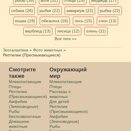
рыбы (35)
волк (32)
птицы (29)
медведь (27)
собака (26)
рыбки (22)
аквариум (22)
рыбка (22)
кошка (19)
обезьяна (16)
лось (15)
слон (13)
верблюд (13)
лисица (12)
олень (11)
Все теги »»
Зоогалактика
»
Фото животных
»
Рептилии (Пресмыкающиеся)
Смотрите
Окружающий
также
мир
Млекопитающие
Млекопитающие
Птицы
Птицы
Рептилии
Рассказы о
(Пресмыкающиеся)
животных
Амфибии
Для детей
(Земноводные)
Рептилии
Рыбы
(Пресмыкающиеся)
Беспозвоночные
Амфибии
Домашние
(Земноводные)
животные
Рыбы