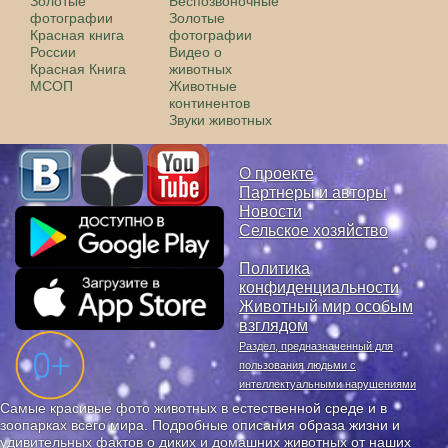
Золотые
Беспозвоночные
фотографии
Золотые
Красная книга
фотографии
России
Видео о
Красная Книга
животных
МСОП
Животные
континентов
Звуки животных
О проекте
Партнеры и авторы
Новости
Сельское хозяйство
Политика
конфиденциальности
Животный мир особым
взглядом
Раздел, предназначенный для
пользования людьми с
интеллектуальными нарушениями
Самые красивые фото животных в естественной среде и в
зоопарках всего мира. Подробные описания образа жизни и
удивительных фактов о диких и домашних животных от наших