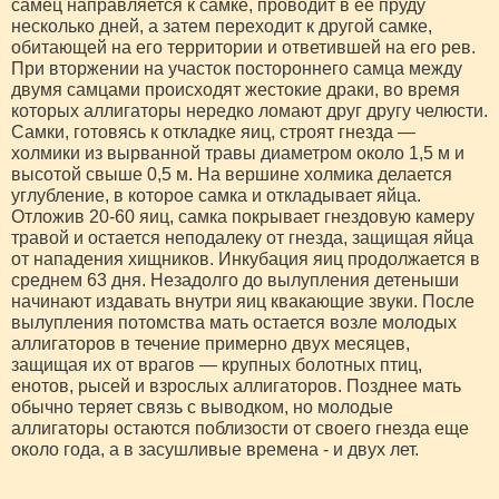
самец направляется к самке, проводит в ее пруду
несколько дней, а затем переходит к другой самке,
обитающей на его территории и ответившей на его рев.
При вторжении на участок постороннего самца между
двумя самцами происходят жестокие драки, во время
которых аллигаторы нередко ломают друг другу челюсти.
Самки, готовясь к откладке яиц, строят гнезда —
холмики из вырванной травы диаметром около 1,5 м и
высотой свыше 0,5 м. На вершине холмика делается
углубление, в которое самка и откладывает яйца.
Отложив 20-60 яиц, самка покрывает гнездовую камеру
травой и остается неподалеку от гнезда, защищая яйца
от нападения хищников. Инкубация яиц продолжается в
среднем 63 дня. Незадолго до вылупления детеныши
начинают издавать внутри яиц квакающие звуки. После
вылупления потомства мать остается возле молодых
аллигаторов в течение примерно двух месяцев,
защищая их от врагов — крупных болотных птиц,
енотов, рысей и взрослых аллигаторов. Позднее мать
обычно теряет связь с выводком, но молодые
аллигаторы остаются поблизости от своего гнезда еще
около года, а в засушливые времена - и двух лет.