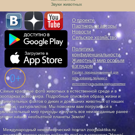
Звуки животных
О проекте
Партнеры и авторы
Новости
Сельское хозяйство
Политика
конфиденциальности
Животный мир особым
взглядом
Раздел, предназначенный для
пользования людьми с
интеллектуальными нарушениями
Самые красивые фото животных в естественной среде и в
зоопарках всего мира. Подробные описания образа жизни и
удивительных фактов о диких и домашних животных от наших
авторов - натуралистов. Мы поможем вам погрузиться в
увлекательный мир природы и изучить все неизведанные ранее
уголки нашей необъятной планеты Земля!
Международный некоммерческий портал zoogalaktika.ru
занимает первое место
рейтинга mail.ru
в категории "Наука/