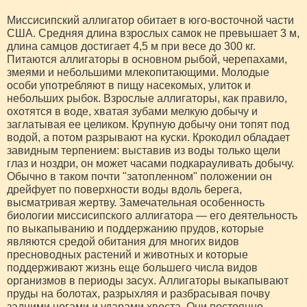
Миссисипский аллигатор обитает в юго-восточной части
США. Средняя длина взрослых самок не превышает 3 м,
длина самцов достигает 4,5 м при весе до 300 кг.
Питаются аллигаторы в основном рыбой, черепахами,
змеями и небольшими млекопитающими. Молодые
особи употребляют в пищу насекомых, улиток и
небольших рыбок. Взрослые аллигаторы, как правило,
охотятся в воде, хватая зубами мелкую добычу и
заглатывая ее целиком. Крупную добычу они топят под
водой, а потом разрывают на куски. Крокодил обладает
завидным терпением: выставив из воды только щели
глаз и ноздри, он может часами подкарауливать добычу.
Обычно в таком почти "затопленном" положении он
дрейфует по поверхности воды вдоль берега,
высматривая жертву. Замечательная особенность
биологии миссисипского аллигатора — его деятельность
по выкапыванию и поддержанию прудов, которые
являются средой обитания для многих видов
пресноводных растений и животных и которые
поддерживают жизнь еще большего числа видов
организмов в периоды засух. Аллигаторы выкапывают
пруды на болотах, разрыхляя и разбрасывая почву
задними ногами и ударами хвоста. Они постоянно