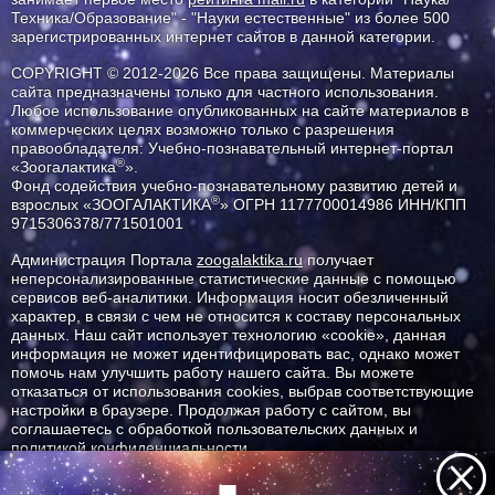
Техника/Образование" - "Науки естественные" из более 500
зарегистрированных интернет сайтов в данной категории.
COPYRIGHT © 2012-2026 Все права защищены. Материалы
сайта предназначены только для частного использования.
Любое использование опубликованных на сайте материалов в
коммерческих целях возможно только с разрешения
правообладателя: Учебно-познавательный интернет-портал
®
«Зоогалактика
».
Фонд содействия учебно-познавательному развитию детей и
®
взрослых «ЗООГАЛАКТИКА
» ОГРН 1177700014986 ИНН/КПП
9715306378/771501001
Администрация Портала
zoogalaktika.ru
получает
неперсонализированные статистические данные с помощью
сервисов веб-аналитики. Информация носит обезличенный
характер, в связи с чем не относится к составу персональных
данных. Наш сайт использует технологию «cookie», данная
информация не может идентифицировать вас, однако может
помочь нам улучшить работу нашего сайта. Вы можете
отказаться от использования cookies, выбрав соответствующие
настройки в браузере. Продолжая работу с сайтом, вы
соглашаетесь с обработкой пользовательских данных и
политикой конфиденциальности.