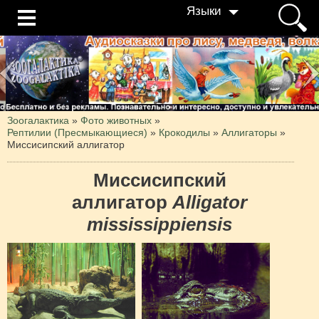
Языки
Зоогалактика
»
Фото животных
»
Рептилии (Пресмыкающиеся)
»
Крокодилы
»
Аллигаторы
»
Миссисипский аллигатор
Миссисипский
аллигатор
Alligator
mississippiensis