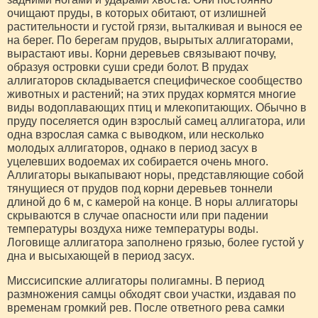
очищают пруды, в которых обитают, от излишней
растительности и густой грязи, выталкивая и вынося ее
на берег. По берегам прудов, вырытых аллигаторами,
вырастают ивы. Корни деревьев связывают почву,
образуя островки суши среди болот. В прудах
аллигаторов складывается специфическое сообщество
животных и растений; на этих прудах кормятся многие
виды водоплавающих птиц и млекопитающих. Обычно в
пруду поселяется один взрослый самец аллигатора, или
одна взрослая самка с выводком, или несколько
молодых аллигаторов, однако в период засух в
уцелевших водоемах их собирается очень много.
Аллигаторы выкапывают норы, представляющие собой
тянущиеся от прудов под корни деревьев тоннели
длиной до 6 м, с камерой на конце. В норы аллигаторы
скрываются в случае опасности или при падении
температуры воздуха ниже температуры воды.
Логовище аллигатора заполнено грязью, более густой у
дна и высыхающей в период засух.
Миссисипские аллигаторы полигамны. В период
размножения самцы обходят свои участки, издавая по
временам громкий рев. После ответного рева самки