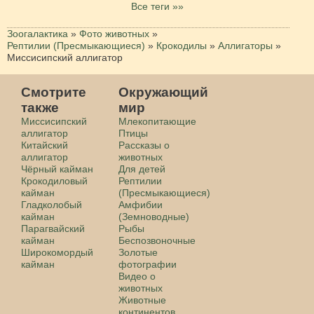
Все теги »»
Зоогалактика
»
Фото животных
»
Рептилии (Пресмыкающиеся)
»
Крокодилы
»
Аллигаторы
»
Миссисипский аллигатор
Смотрите
Окружающий
также
мир
Миссисипский
Млекопитающие
аллигатор
Птицы
Китайский
Рассказы о
аллигатор
животных
Чёрный кайман
Для детей
Крокодиловый
Рептилии
кайман
(Пресмыкающиеся)
Гладколобый
Амфибии
кайман
(Земноводные)
Парагвайский
Рыбы
кайман
Беспозвоночные
Широкомордый
Золотые
кайман
фотографии
Видео о
животных
Животные
континентов