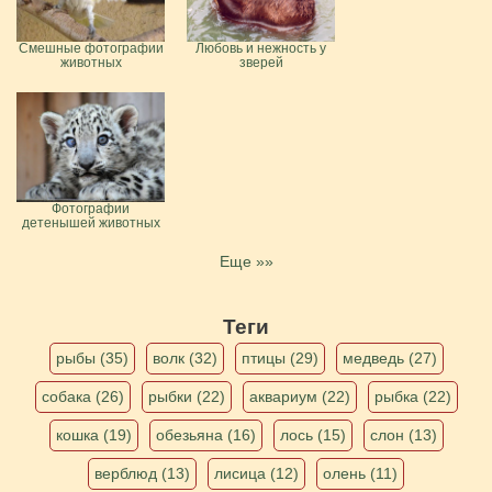
Смешные фотографии
Любовь и нежность у
животных
зверей
Фотографии
детенышей животных
Еще »»
Теги
рыбы (35)
волк (32)
птицы (29)
медведь (27)
собака (26)
рыбки (22)
аквариум (22)
рыбка (22)
кошка (19)
обезьяна (16)
лось (15)
слон (13)
верблюд (13)
лисица (12)
олень (11)