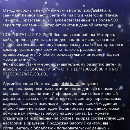
Международный некоммерческий портал zoogalaktika.ru
занимает первое место
рейтинга mail.ru
в категории "Наука/
Техника/Образование" - "Науки естественные" из более 500
зарегистрированных интернет сайтов в данной категории.
COPYRIGHT © 2012-2026 Все права защищены. Материалы
сайта предназначены только для частного использования.
Любое использование опубликованных на сайте материалов в
коммерческих целях возможно только с разрешения
правообладателя: Учебно-познавательный интернет-портал
®
«Зоогалактика
».
Фонд содействия учебно-познавательному развитию детей и
®
взрослых «ЗООГАЛАКТИКА
» ОГРН 1177700014986 ИНН/КПП
9715306378/771501001
Администрация Портала
zoogalaktika.ru
получает
неперсонализированные статистические данные с помощью
сервисов веб-аналитики. Информация носит обезличенный
характер, в связи с чем не относится к составу персональных
данных. Наш сайт использует технологию «cookie», данная
информация не может идентифицировать вас, однако может
помочь нам улучшить работу нашего сайта. Вы можете
отказаться от использования cookies, выбрав соответствующие
настройки в браузере. Продолжая работу с сайтом, вы
соглашаетесь с обработкой пользовательских данных и