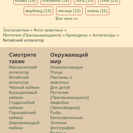
кошка (19)
обезьяна (16)
лось (15)
слон (13)
верблюд (13)
лисица (12)
олень (11)
Все теги »»
Зоогалактика
»
Фото животных
»
Рептилии (Пресмыкающиеся)
»
Крокодилы
»
Аллигаторы
»
Китайский аллигатор
Смотрите
Окружающий
также
мир
Миссисипский
Млекопитающие
аллигатор
Птицы
Китайский
Рассказы о
аллигатор
животных
Чёрный кайман
Для детей
Крокодиловый
Рептилии
кайман
(Пресмыкающиеся)
Гладколобый
Амфибии
кайман
(Земноводные)
Парагвайский
Рыбы
кайман
Беспозвоночные
Широкомордый
Золотые
кайман
фотографии
Видео о