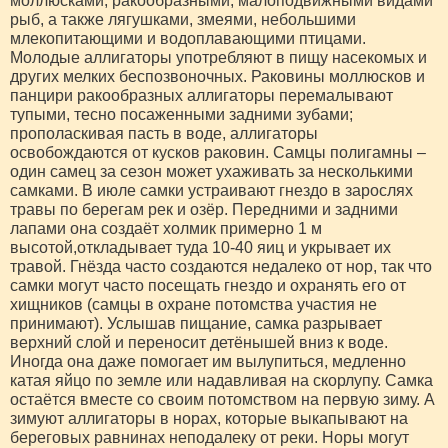
моллюсками, ракообразными, малоподвижными видами
рыб, а также лягушками, змеями, небольшими
млекопитающими и водоплавающими птицами.
Молодые аллигаторы употребляют в пищу насекомых и
других мелких беспозвоночных. Раковины моллюсков и
панцири ракообразных аллигаторы перемалывают
тупыми, тесно посаженными задними зубами;
прополаскивая пасть в воде, аллигаторы
освобождаются от кусков раковин. Самцы полигамны –
один самец за сезон может ухаживать за несколькими
самками. В июле самки устраивают гнездо в зарослях
травы по берегам рек и озёр. Передними и задними
лапами она создаёт холмик примерно 1 м
высотой,откладывает туда 10-40 яиц и укрывает их
травой. Гнёзда часто создаются недалеко от нор, так что
самки могут часто посещать гнездо и охранять его от
хищников (самцы в охране потомства участия не
принимают). Услышав пищание, самка разрывает
верхний слой и переносит детёнышей вниз к воде.
Иногда она даже помогает им вылупиться, медленно
катая яйцо по земле или надавливая на скорлупу. Самка
остаётся вместе со своим потомством на первую зиму. А
зимуют аллигаторы в норах, которые выкапывают на
береговых равнинах неподалеку от реки. Норы могут