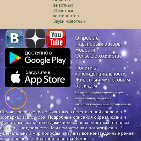
животных
Животные
континентов
Звуки животных
О проекте
Партнеры и авторы
Новости
Сельское хозяйство
Политика
конфиденциальности
Животный мир особым
взглядом
Раздел, предназначенный для
пользования людьми с
интеллектуальными нарушениями
Самые красивые фото животных в естественной среде и в
зоопарках всего мира. Подробные описания образа жизни и
удивительных фактов о диких и домашних животных от наших
авторов - натуралистов. Мы поможем вам погрузиться в
увлекательный мир природы и изучить все неизведанные ранее
уголки нашей необъятной планеты Земля!