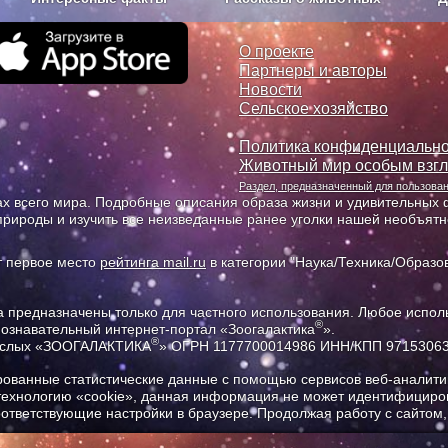
з рекламы
О проекте
О проекте
Партнеры и авторы
Новости
Сельское хозяйство
Политика конфиденциально
Животный мир особым взг
Раздел, предназначенный для пользов
х всего мира. Подробные описания образа жизни и удивительных ф
природы и изучить все неизведанные ранее уголки нашей необъят
т первое место
рейтинга mail.ru
в категории "Наука/Техника/Образов
предназначены только для частного использования. Любое исполь
®
познавательный интернет-портал «Зоогалактика
».
®
рослых «ЗООГАЛАКТИКА
» ОГРН 1177700014986 ИНН/КПП 9715306
ованные статистические данные с помощью сервисов веб-аналитик
 технологию «cookie», данная информация не может идентифициров
соответствующие настройки в браузере. Продолжая работу с сайтом