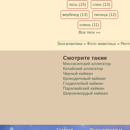
лось (15)
слон (13)
верблюд (13)
лисица (12)
олень (11)
Все теги »»
Зоогалактика
»
Фото животных
»
Репт
Смотрите также
Миссисипский аллигатор
Китайский аллигатор
Чёрный кайман
Крокодиловый кайман
Гладколобый кайман
Парагвайский кайман
Широкомордый кайман
Главная
Фото животных