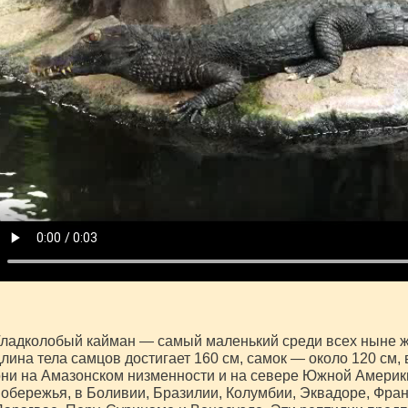
ладколобый кайман — самый маленький среди всех ныне ж
лина тела самцов достигает 160 см, самок — около 120 см, 
ни на Амазонском низменности и на севере Южной Америки
обережья, в Боливии, Бразилии, Колумбии, Эквадоре, Фран