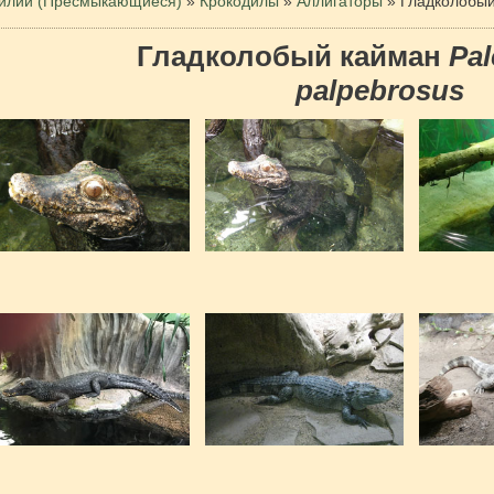
илии (Пресмыкающиеся)
»
Крокодилы
»
Аллигаторы
»
Гладколобый
Гладколобый кайман
Pa
palpebrosus