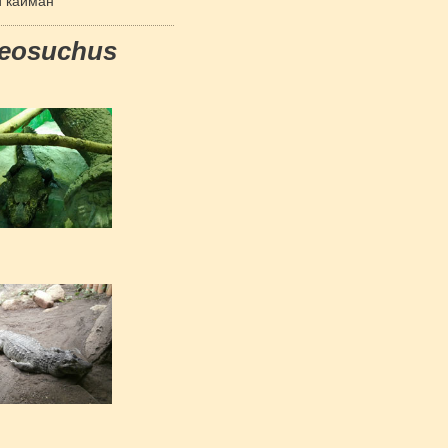
 кайман
leosuchus