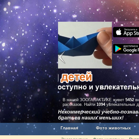
В нашей ЗООГАЛАКТИКЕ живет
5452
ви
рассказов. Найти
1094
увлекательных д
Некоммерческий учебно-позна
братьев наших меньших!
Главная
Фото животных
Наши приложения. Бесплатно и бе