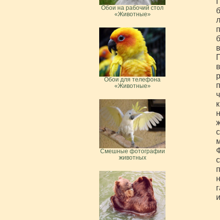
П
Обои на рабочий стол
б
«Животные»
л
п
б
в
в
р
Обои для телефона
«Животные»
ч
к
н
ж
м
Ф
Смешные фотографии
животных
с
п
н
г
и