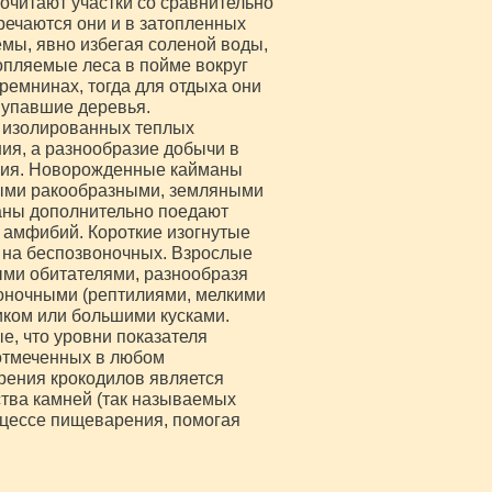
очитают участки со сравнительно
речаются они и в затопленных
мы, явно избегая соленой воды,
опляемые леса в пойме вокруг
ремнинах, тогда для отдыха они
 упавшие деревья.
 изолированных теплых
ния, а разнообразие добычи в
илия. Новорожденные кайманы
ыми ракообразными, земляными
аны дополнительно поедают
х амфибий. Короткие изогнутые
ы на беспозвоночных. Взрослые
ми обитателями, разнообразя
оночными (рептилиями, мелкими
иком или большими кусками.
е, что уровни показателя
 отмеченных в любом
рения крокодилов является
тва камней (так называемых
оцессе пищеварения, помогая