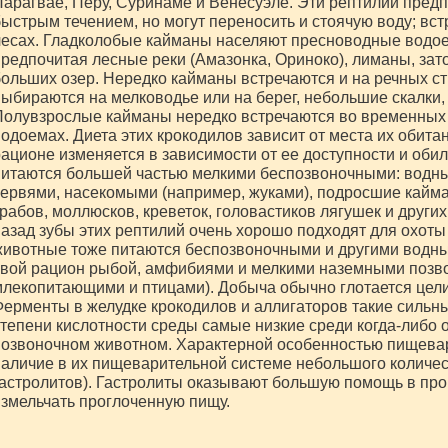
арагвае, Перу, Суринаме и Венесуэле. Эти рептилии предп
ыстрым течением, но могут переносить и стоячую воду; вст
есах. Гладколобые кайманы населяют пресноводные водое
редпочитая лесные реки (Амазонка, Ориноко), лиманы, зат
ольших озер. Нередко кайманы встречаются и на речных ст
ыбираются на мелководье или на берег, небольшие скалки,
Полувзрослые кайманы нередко встречаются во временных
одоемах. Диета этих крокодилов зависит от места их обита
ационе изменяется в зависимости от ее доступности и об
питаются большей частью мелкими беспозвоночными: водн
ервями, насекомыми (например, жуками), подросшие кайм
рабов, моллюсков, креветок, головастиков лягушек и други
азад зубы этих рептилий очень хорошо подходят для охот
ивотные тоже питаются беспозвоночными и другими водны
свой рацион рыбой, амфибиями и мелкими наземными позв
лекопитающими и птицами). Добыча обычно глотается цел
ерменты в желудке крокодилов и аллигаторов такие сильны
тепени кислотности среды самые низкие среди когда-либо
озвоночном животном. Характерной особенностью пищева
аличие в их пищеварительной системе небольшого количес
астролитов). Гастролиты оказывают большую помощь в пр
змельчать проглоченную пищу.