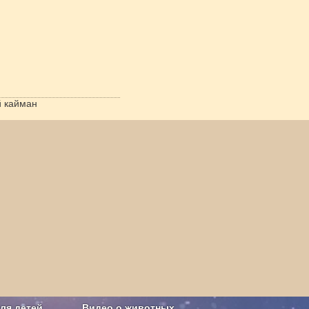
 кайман
ля детей
Видео о животных