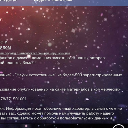
Сельское хозяйство
сти
лядом
ания людьми с интеллектуальными нарушениями
актов о диких и домашних животных от наших авторов -
ной планеты Земля!
ание" - "Науки естественные" из более 500 зарегистрированных
зование опубликованных на сайте материалов в коммерческих
378/771501001
и. Информация носит обезличенный характер, в связи с чем не
ать вас, однако может помочь нам улучшить работу нашего
, вы соглашаетесь с обработкой пользовательских данных и