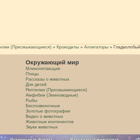
илии (Пресмыкающиеся)
»
Крокодилы
»
Аллигаторы
»
Гладколобый
Окружающий мир
Млекопитающие
Птицы
Рассказы о животных
Для детей
Рептилии (Пресмыкающиеся)
Амфибии (Земноводные)
Рыбы
Беспозвоночные
Золотые фотографии
Видео о животных
Животные континентов
Звуки животных
Интересные факты
Рассказы о животных
Д