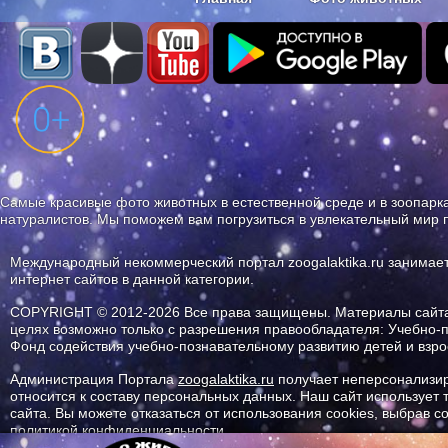
Наши приложения. Бесплатно и бе
Самые красивые фото животных в естественной среде и в зоопарка
натуралистов. Мы поможем вам погрузиться в увлекательный мир 
Международный некоммерческий портал zoogalaktika.ru занимае
интернет сайтов в данной категории.
COPYRIGHT © 2012-2026 Все права защищены. Материалы сайта 
целях возможно только с разрешения правообладателя: Учебно-
Фонд содействия учебно-познавательному развитию детей и вз
Администрация Портала
zoogalaktika.ru
получает неперсонализир
относится к составу персональных данных. Наш сайт использует
сайта. Вы можете отказаться от использования cookies, выбрав 
политикой конфиденциальности.