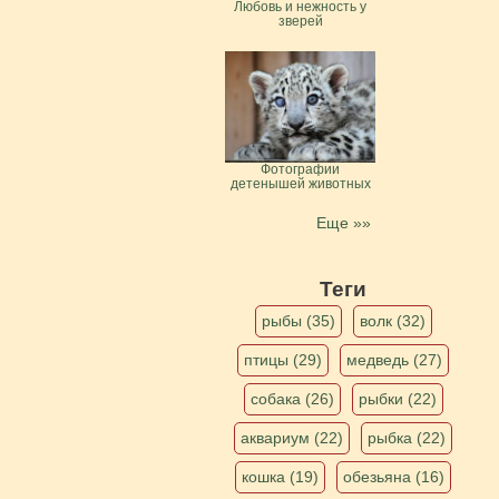
Любовь и нежность у
зверей
Фотографии
детенышей животных
Еще »»
Теги
рыбы (35)
волк (32)
птицы (29)
медведь (27)
собака (26)
рыбки (22)
аквариум (22)
рыбка (22)
кошка (19)
обезьяна (16)