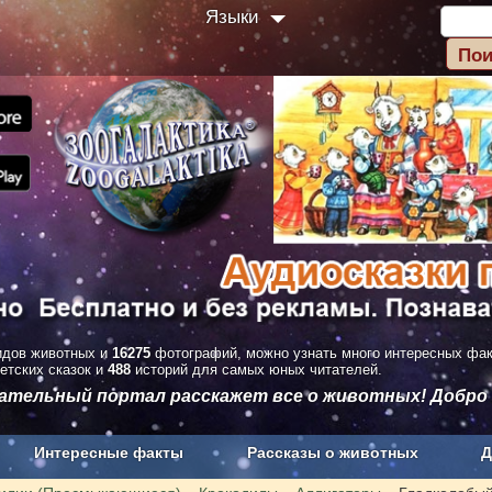
Языки
дов животных и
16275
фотографий, можно узнать много интересных фа
етских сказок и
488
историй для самых юных читателей.
вательный портал расскажет все о животных! Добро
Интересные факты
Рассказы о животных
Д
з рекламы
О проекте