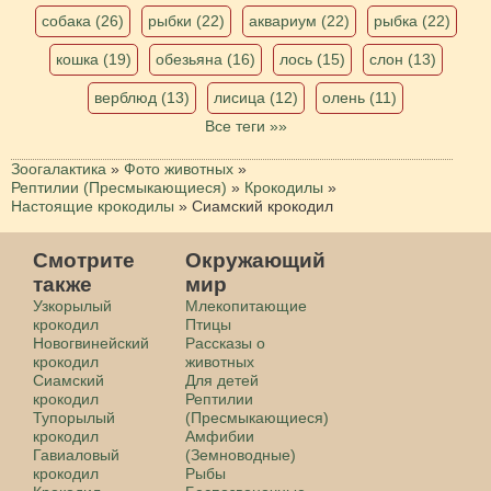
собака (26)
рыбки (22)
аквариум (22)
рыбка (22)
кошка (19)
обезьяна (16)
лось (15)
слон (13)
верблюд (13)
лисица (12)
олень (11)
Все теги »»
Зоогалактика
»
Фото животных
»
Рептилии (Пресмыкающиеся)
»
Крокодилы
»
Настоящие крокодилы
»
Сиамский крокодил
Смотрите
Окружающий
также
мир
Узкорылый
Млекопитающие
крокодил
Птицы
Новогвинейский
Рассказы о
крокодил
животных
Сиамский
Для детей
крокодил
Рептилии
Тупорылый
(Пресмыкающиеся)
крокодил
Амфибии
Гавиаловый
(Земноводные)
крокодил
Рыбы