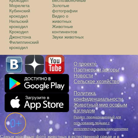
Крокодил
Беспозвоночные
Морелета
Золотые
Кубинский
фотографии
крокодил
Видео о
Нильский
животных
крокодил
Животные
Крокодил
континентов
Джонстона
Звуки животных
Филиппинский
крокодил
О проекте
Партнеры и авторы
Новости
Сельское хозяйство
Политика
конфиденциальности
Животный мир особым
взглядом
Раздел, предназначенный для
пользования людьми с
интеллектуальными нарушениями
Самые красивые фото животных в естественной среде и в