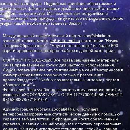
зоопарках всего мира. Подробные описания образа жизни и
удивительных фактов о диких и домашних животных от наших
авторов - натуралистов. Мы поможем вам погрузиться в
увлекательный мир природы и изучить все неизведанные ранее
уголки нашей необъятной планеты Земля!
Международный некоммерческий портал zoogalaktika.ru
занимает первое место
рейтинга mail.ru
в категории "Наука/
Техника/Образование" - "Науки естественные" из более 500
зарегистрированных интернет сайтов в данной категории.
COPYRIGHT © 2012-2026 Все права защищены. Материалы
сайта предназначены только для частного использования.
Любое использование опубликованных на сайте материалов в
коммерческих целях возможно только с разрешения
правообладателя: Учебно-познавательный интернет-портал
®
«Зоогалактика
».
Фонд содействия учебно-познавательному развитию детей и
®
взрослых «ЗООГАЛАКТИКА
» ОГРН 1177700014986 ИНН/КПП
9715306378/771501001
Администрация Портала
zoogalaktika.ru
получает
неперсонализированные статистические данные с помощью
сервисов веб-аналитики. Информация носит обезличенный
характер, в связи с чем не относится к составу персональных
данных. Наш сайт использует технологию «cookie», данная