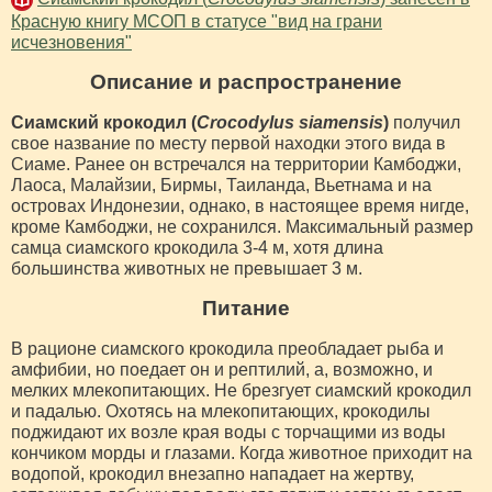
Красную книгу МСОП в статусе "вид на грани
исчезновения"
Описание и распространение
Сиамский крокодил (
Crocodylus siamensis
)
получил
свое название по месту первой находки этого вида в
Сиаме. Ранее он встречался на территории Камбоджи,
Лаоса, Малайзии, Бирмы, Таиланда, Вьетнама и на
островах Индонезии, однако, в настоящее время нигде,
кроме Камбоджи, не сохранился. Максимальный размер
самца сиамского крокодила 3-4 м, хотя длина
большинства животных не превышает 3 м.
Питание
В рационе сиамского крокодила преобладает рыба и
амфибии, но поедает он и рептилий, а, возможно, и
мелких млекопитающих. Не брезгует сиамский крокодил
и падалью. Охотясь на млекопитающих, крокодилы
поджидают их возле края воды с торчащими из воды
кончиком морды и глазами. Когда животное приходит на
водопой, крокодил внезапно нападает на жертву,