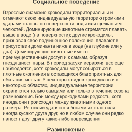
Социальное поведение
Взрослые сиамские крокодилы территориальны и
отмечают свою индивидуальную территорию громкими
ударами головы по поверхности воды или щелканьем
челюстей. Доминирующие животные стремятся плавать
выше в воде (на поверхности); другие крокодилы,
признавая свое подчиненное положение, плавают в
присутствии доминанта ниже в воде (на глубине или у
дна). Доминирующие животные имеют
преимущественный доступ и к самкам, образуя
гнездящиеся пары. В период засухи иерархия все еще
наблюдается, хотя крокодилы могут собираться в
плотные скопления в остающихся благоприятных для
обитания местах. У некоторых видов крокодилов и в
некоторых областях, индивидуальные территории
охраняются только самцами или только в течение сезона
размножения. Бои между крокодилами редкость, хотя
иногда они происходят между животными одного
размера. Рептилии ударяются боками их голов или
иногда кусают друга друг, но в любом случае они редко
наносят друг другу какие-либо повреждения.
Размножение