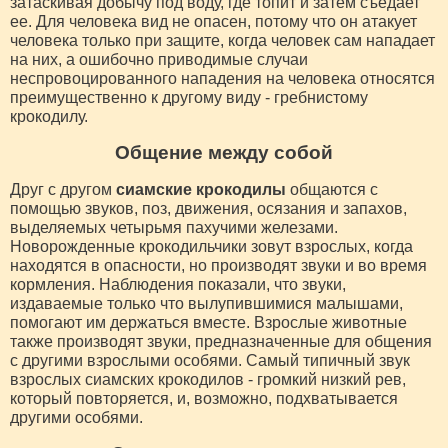
затаскивая добычу под воду, где топит и затем съедает
ее. Для человека вид не опасен, потому что он атакует
человека только при защите, когда человек сам нападает
на них, а ошибочно приводимые случаи
неспровоцированного нападения на человека относятся
преимущественно к другому виду - гребнистому
крокодилу.
Общение между собой
Друг с другом
сиамские крокодилы
общаются с
помощью звуков, поз, движения, осязания и запахов,
выделяемых четырьмя пахучими железами.
Новорожденные крокодильчики зовут взрослых, когда
находятся в опасности, но производят звуки и во время
кормления. Наблюдения показали, что звуки,
издаваемые только что вылупившимися малышами,
помогают им держаться вместе. Взрослые животные
также производят звуки, предназначенные для общения
с другими взрослыми особями. Самый типичный звук
взрослых сиамских крокодилов - громкий низкий рев,
который повторяется, и, возможно, подхватывается
другими особями.