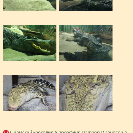
Сиамский крокодил (
Crocodylus siamensis
) занесен в