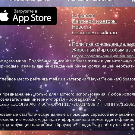
з рекламы
О проекте
О проекте
Партнеры и авторы
Новости
Сельское хозяйство
Политика конфиденциально
Животный мир особым взг
Раздел, предназначенный для пользов
х всего мира. Подробные описания образа жизни и удивительных ф
природы и изучить все неизведанные ранее уголки нашей необъят
т первое место
рейтинга mail.ru
в категории "Наука/Техника/Образов
предназначены только для частного использования. Любое исполь
®
познавательный интернет-портал «Зоогалактика
».
®
рослых «ЗООГАЛАКТИКА
» ОГРН 1177700014986 ИНН/КПП 9715306
ованные статистические данные с помощью сервисов веб-аналитик
 технологию «cookie», данная информация не может идентифициров
соответствующие настройки в браузере. Продолжая работу с сайтом