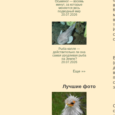
б
Осьминог — восемь
в
минут, за которые
меняется весь
К
подводный мир
м
20.07.2026
в
т
И
с
с
Рыба-капля —
действительно ли она
самая уродливая рыба
на Земле?
20.07.2026
(
д
Еще »»
в
п
с
Лучшие фото
з
С
с