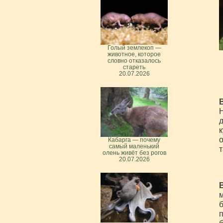
Голый землекоп —
животное, которое
словно отказалось
стареть
20.07.2026
Н
д
к
о
Кабарга — почему
самый маленький
т
олень живёт без рогов
20.07.2026
м
б
п