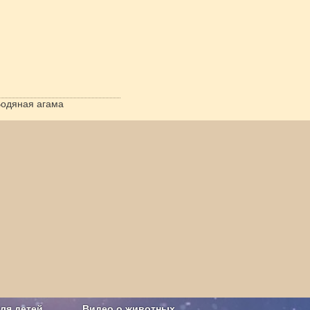
одяная агама
ля детей
Видео о животных