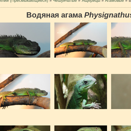
илии (Пресмыкающиеся)
»
Чешуйчатые
»
Ящерицы
»
Агамовые
»
В
Водяная агама
Physignathu