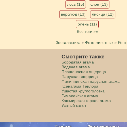
лось (15)
слон (13)
верблюд (13)
лисица (12)
олень (11)
Все теги »»
Зоогалактика
»
Фото животных
»
Репт
Смотрите также
Бородатая агама
Водяная агама
Плащеносная ящерица
Парусная ящерица
Филиппинская парусная агама
Ксенагама Тейлора
Ушастая круглоголовка
Гималайская агама
Кашмирская горная агама
Усатый калот
Главная
Фото животных