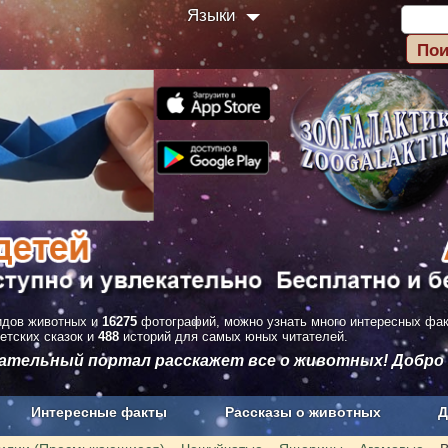
Языки
дов животных и
16275
фотографий, можно узнать много интересных фа
етских сказок и
488
историй для самых юных читателей.
вательный портал расскажет все о животных! Добро
Интересные факты
Рассказы о животных
Д
з рекламы
О проекте