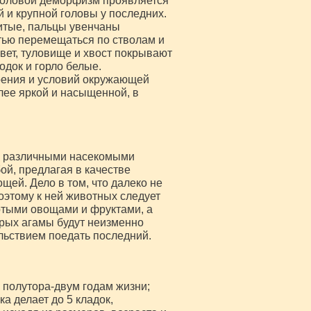
 половой деморфизм проявляется
 и крупной головы у последних.
итые, пальцы увенчаны
ью перемещаться по стволам и
вет, туловище и хвост покрывают
док и горло белые.
роения и условий окружающей
лее яркой и насыщенной, в
, различными насекомыми
ой, предлагая в качестве
щей. Дело в том, что далеко не
оэтому к ней животных следует
ёртыми овощами и фруктами, а
орых агамы будут неизменно
ольствием поедать последний.
полутора-двум годам жизни;
а делает до 5 кладок,