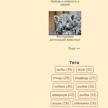
Любовь и нежность у
зверей
Фотографии
детенышей животных
Еще »»
Теги
рыбы (35)
волк (32)
птицы (29)
медведь (27)
собака (26)
рыбки (22)
аквариум (22)
рыбка (22)
кошка (19)
обезьяна (16)