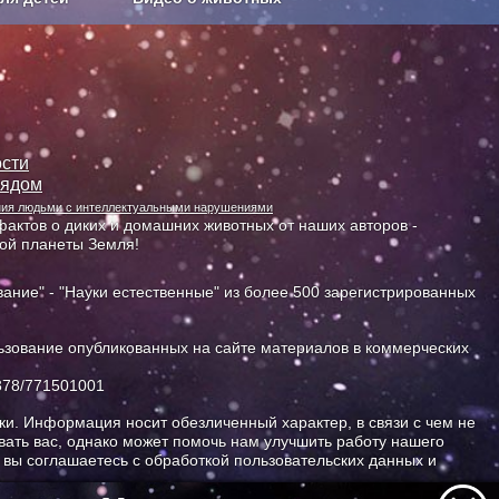
Сельское хозяйство
сти
лядом
ания людьми с интеллектуальными нарушениями
актов о диких и домашних животных от наших авторов -
ной планеты Земля!
ание" - "Науки естественные" из более 500 зарегистрированных
зование опубликованных на сайте материалов в коммерческих
378/771501001
и. Информация носит обезличенный характер, в связи с чем не
ать вас, однако может помочь нам улучшить работу нашего
, вы соглашаетесь с обработкой пользовательских данных и