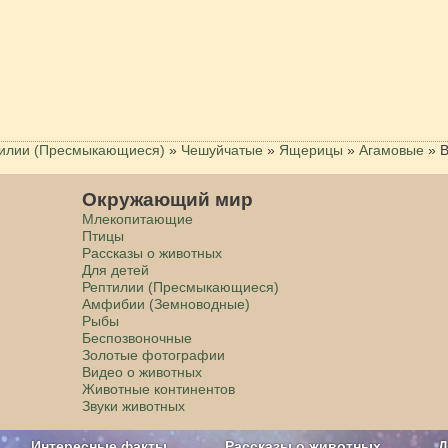
илии (Пресмыкающиеся)
»
Чешуйчатые
»
Ящерицы
»
Агамовые
»
В
Окружающий мир
Млекопитающие
Птицы
Рассказы о животных
Для детей
Рептилии (Пресмыкающиеся)
Амфибии (Земноводные)
Рыбы
Беспозвоночные
Золотые фотографии
Видео о животных
Животные континентов
Звуки животных
Интересные факты
Рассказы о животных
Д