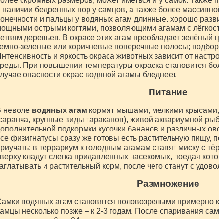
олее скромных размеров, может иметься и у самок. Также
 наличии бедренных пор у самцов, а также более массивной
онечности и пальцы у водяных агам длинные, хорошо разв
ощными острыми когтями, позволяющими агамам с лёгкост
етвям деревьев. В окрасе этих агам преобладает зелёный ц
ёмно-зелёные или коричневые поперечные полосы; подборо
нтенсивность и яркость окраса животных зависит от наст
реды. При повышении температуры окраска становится бо
лучае опасности окрас водяной агамы бледнеет.
Питание
В неволе
водяных агам
кормят мышами, мелкими крысами
саранча, крупные виды тараканов), живой аквариумной рыб
ополнительной подкормки кусочки бананов и различных ово
се физигнатусы сразу же готовы есть растительную пищу, п
риучать: в террариум к голодным агамам ставят миску с т
верху кладут слегка придавленных насекомых, поедая кот
аглатывать и растительный корм, после чего станут с удов
Размножение
амки водяных агам становятся половозрелыми примерно к 
амцы несколько позже – к 2-3 годам. После спаривания самк