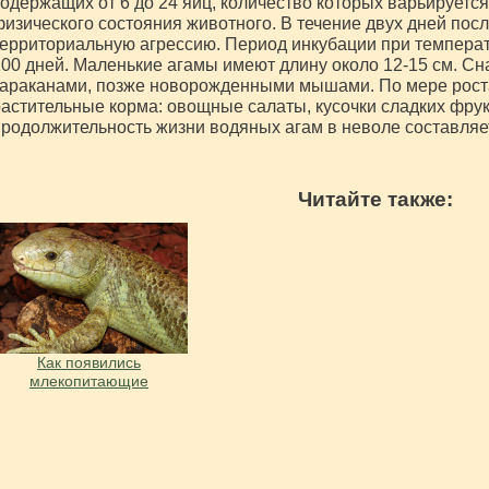
одержащих от 6 до 24 яиц, количество которых варьируется
изического состояния животного. В течение двух дней пос
ерриториальную агрессию. Период инкубации при температ
00 дней. Маленькие агамы имеют длину около 12-15 см. Сн
араканами, позже новорожденными мышами. По мере роста
астительные корма: овощные салаты, кусочки сладких фру
родолжительность жизни водяных агам в неволе составляет 
Читайте также:
Как появились
млекопитающие