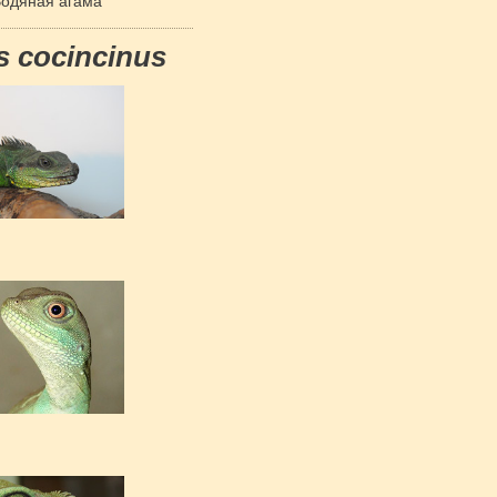
одяная агама
s cocincinus