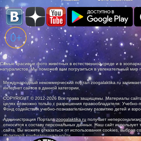
Наши приложения. Бесплатно и бе
Самые красивые фото животных в естественной среде и в зоопарка
натуралистов. Мы поможем вам погрузиться в увлекательный мир 
Международный некоммерческий портал zoogalaktika.ru занимае
интернет сайтов в данной категории.
COPYRIGHT © 2012-2026 Все права защищены. Материалы сайта 
целях возможно только с разрешения правообладателя: Учебно-
Фонд содействия учебно-познавательному развитию детей и вз
Администрация Портала
zoogalaktika.ru
получает неперсонализир
относится к составу персональных данных. Наш сайт использует
сайта. Вы можете отказаться от использования cookies, выбрав 
политикой конфиденциальности.