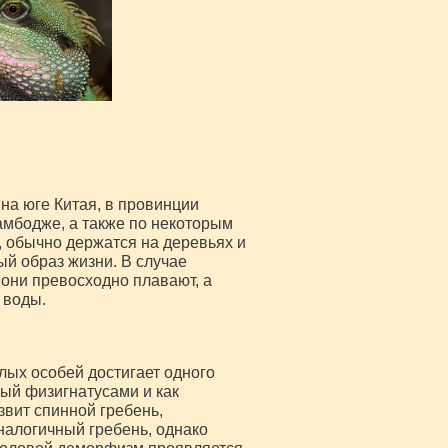
на юге Китая, в провинции
Камбодже, а также по некоторым
 обычно держатся на деревьях и
й образ жизни. В случае
 они превосходно плавают, а
 воды.
лых особей достигает одного
мый физигнатусами и как
звит спинной гребень,
налогичный гребень, однако