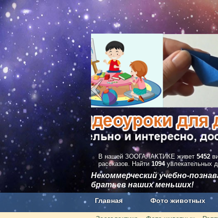
В нашей ЗООГАЛАКТИКЕ живет
5452
ви
рассказов. Найти
1094
увлекательных д
Некоммерческий учебно-позна
братьев наших меньших!
Главная
Фото животных
Наши приложения. Бесплатно и бе