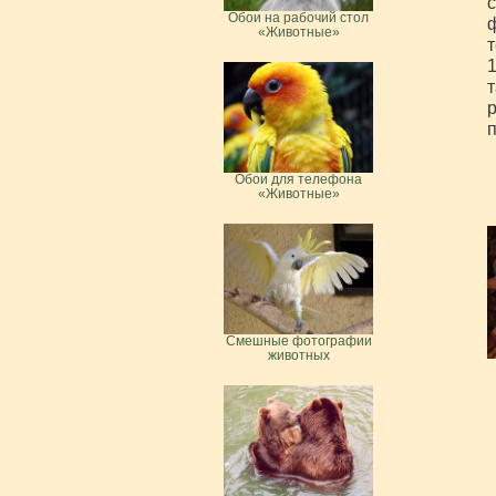
с
Обои на рабочий стол
ф
«Животные»
т
1
т
р
п
Обои для телефона
«Животные»
Смешные фотографии
животных