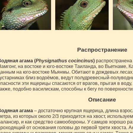
Распространение
Водяная агама (
Physignathus cocincinus
)
распространена 
амгонг, на востоке и юго-востоке Таиланда, во Вьетнаме, 
анным на юго-востоке Мьянмы. Обитают в дождевых лесах,
устарниках близ водоёмов, ведут полудревесный-полуводны
пасности эти ящерицы спасаются от врагов, прыгая в воду,
акже, подобно василискам, способны к бегу по поверхности
Описание
Водяная агама
– достаточно крупная ящерица, длина взрос
етра, из которых около 2/3 приходится на хвост, используе
алансир, и как средство самообороны. У самцов хорошо ра
роходящий от основания головы до первой трети хвоста. А