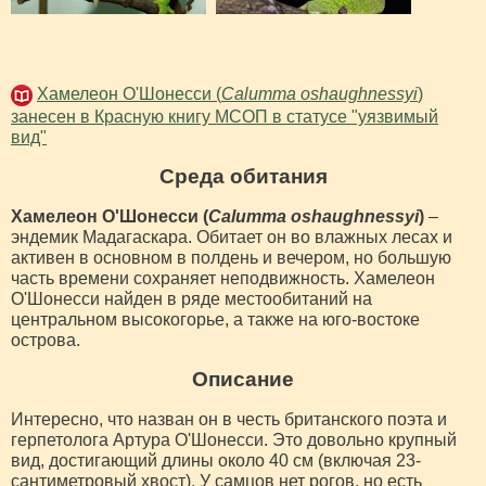
Хамелеон О'Шонесси (
Calumma oshaughnessyi
)
занесен в Красную книгу МСОП в статусе "уязвимый
вид"
Среда обитания
Хамелеон О'Шонесси (
Calumma oshaughnessyi
)
–
эндемик Мадагаскара. Обитает он во влажных лесах и
активен в основном в полдень и вечером, но большую
часть времени сохраняет неподвижность. Хамелеон
О'Шонесси найден в ряде местообитаний на
центральном высокогорье, а также на юго-востоке
острова.
Описание
Интересно, что назван он в честь британского поэта и
герпетолога Артура О'Шонесси. Это довольно крупный
вид, достигающий длины около 40 см (включая 23-
сантиметровый хвост). У самцов нет рогов, но есть