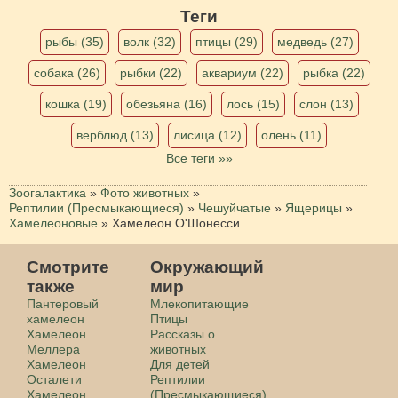
Теги
рыбы (35)
волк (32)
птицы (29)
медведь (27)
собака (26)
рыбки (22)
аквариум (22)
рыбка (22)
кошка (19)
обезьяна (16)
лось (15)
слон (13)
верблюд (13)
лисица (12)
олень (11)
Все теги »»
Зоогалактика
»
Фото животных
»
Рептилии (Пресмыкающиеся)
»
Чешуйчатые
»
Ящерицы
»
Хамелеоновые
»
Хамелеон О'Шонесси
Смотрите
Окружающий
также
мир
Пантеровый
Млекопитающие
хамелеон
Птицы
Хамелеон
Рассказы о
Меллера
животных
Хамелеон
Для детей
Осталети
Рептилии
Хамелеон
(Пресмыкающиеся)