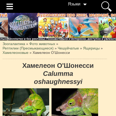
Языки
Зоогалактика
»
Фото животных
»
Рептилии (Пресмыкающиеся)
»
Чешуйчатые
»
Ящерицы
»
Хамелеоновые
»
Хамелеон О'Шонесси
Хамелеон О'Шонесси
Calumma
oshaughnessyi