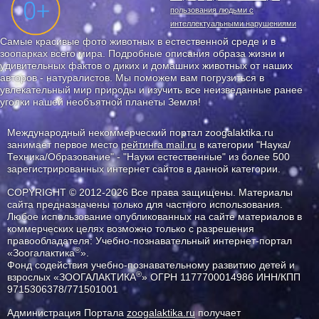
пользования людьми с
интеллектуальными нарушениями
Самые красивые фото животных в естественной среде и в
зоопарках всего мира. Подробные описания образа жизни и
удивительных фактов о диких и домашних животных от наших
авторов - натуралистов. Мы поможем вам погрузиться в
увлекательный мир природы и изучить все неизведанные ранее
уголки нашей необъятной планеты Земля!
Международный некоммерческий портал zoogalaktika.ru
занимает первое место
рейтинга mail.ru
в категории "Наука/
Техника/Образование" - "Науки естественные" из более 500
зарегистрированных интернет сайтов в данной категории.
COPYRIGHT © 2012-2026 Все права защищены. Материалы
сайта предназначены только для частного использования.
Любое использование опубликованных на сайте материалов в
коммерческих целях возможно только с разрешения
правообладателя: Учебно-познавательный интернет-портал
®
«Зоогалактика
».
Фонд содействия учебно-познавательному развитию детей и
®
взрослых «ЗООГАЛАКТИКА
» ОГРН 1177700014986 ИНН/КПП
9715306378/771501001
Администрация Портала
zoogalaktika.ru
получает