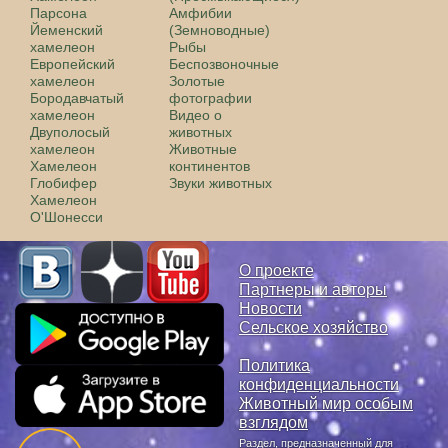
Парсона
Амфибии
Йеменский
(Земноводные)
хамелеон
Рыбы
Европейский
Беспозвоночные
хамелеон
Золотые
Бородавчатый
фотографии
хамелеон
Видео о
Двуполосый
животных
хамелеон
Животные
Хамелеон
континентов
Глобифер
Звуки животных
Хамелеон
О'Шонесси
О проекте
Партнеры и авторы
Новости
Сельское хозяйство
Политика
конфиденциальности
Животный мир особым
взглядом
Раздел, предназначенный для