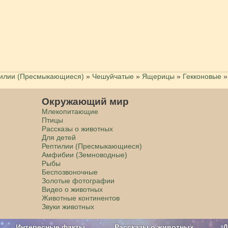
илии (Пресмыкающиеся)
»
Чешуйчатые
»
Ящерицы
»
Гекконовые
»
Окружающий мир
Млекопитающие
Птицы
Рассказы о животных
Для детей
Рептилии (Пресмыкающиеся)
Амфибии (Земноводные)
Рыбы
Беспозвоночные
Золотые фотографии
Видео о животных
Животные континентов
Звуки животных
Интересные факты
Рассказы о животных
Д