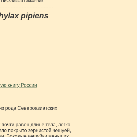
Пискливый геккончик
hylax pipiens
ную книгу России
з рода Североазиатских
 почти равен длине тела, легко
ело покрыто зернистой чешуей,
ки. Боковые чешуйки меньших