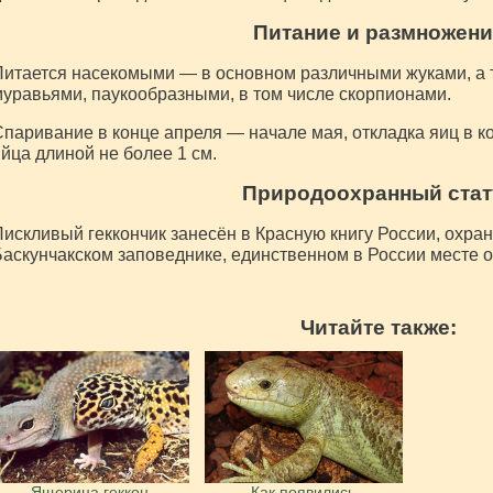
Питание и размножени
итается насекомыми — в основном различными жуками, а 
уравьями, паукообразными, в том числе скорпионами.
паривание в конце апреля — начале мая, откладка яиц в кон
йца длиной не более 1 см.
Природоохранный стат
искливый геккончик занесён в Красную книгу России, охран
аскунчакском заповеднике, единственном в России месте о
Читайте также:
Ящерица геккон
Как появились