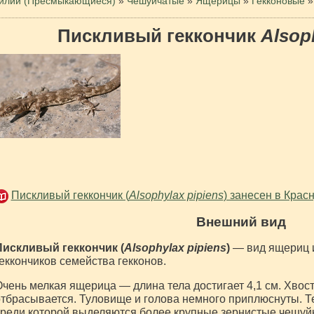
илии (Пресмыкающиеся)
»
Чешуйчатые
»
Ящерицы
»
Гекконовые
»
Пискливый геккончик
Alsop
Пискливый геккончик (
Alsophylax pipiens
) занесен в Крас
Внешний вид
Пискливый геккончик (
Alsophylax pipiens
)
— вид ящериц и
еккончиков семейства гекконов.
чень мелкая ящерица — длина тела достигает 4,1 см. Хвост
тбрасывается. Туловище и голова немного приплюснуты. Т
реди которой выделяются более крупные зернистые чешуй