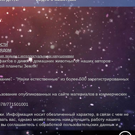
Сельское хозяйство
сти
лядом
ания людьми с интеллектуальными нарушениями
актов о диких и домашних животных от наших авторов -
ной планеты Земля!
ание" - "Науки естественные" из более 500 зарегистрированных
зование опубликованных на сайте материалов в коммерческих
378/771501001
и. Информация носит обезличенный характер, в связи с чем не
ать вас, однако может помочь нам улучшить работу нашего
, вы соглашаетесь с обработкой пользовательских данных и