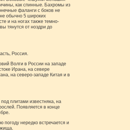
ичины, как спинные. Бахромы из
онечные фаланги с боков не
ине обычно 5 широких
те и на ногах также темно-
ы тянутся от ноздри до
асть, Россия.
овий Волги в России на западе
стоке Ирана, на севере
ана, на северо-западе Китая и в
 под плитами известняка, на
рослей. Появляется в конце
бре.
ю погоду нередко встречается и
ежища.