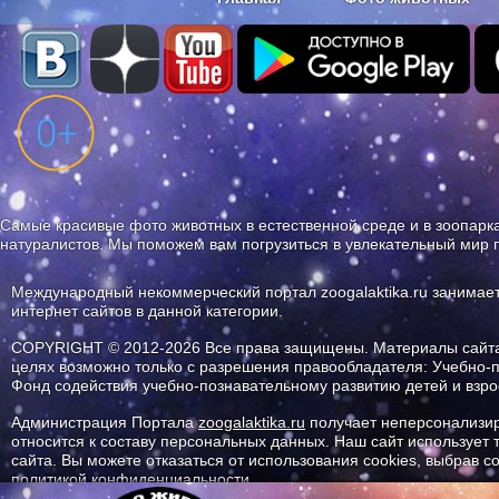
Наши приложения. Бесплатно и бе
Самые красивые фото животных в естественной среде и в зоопарка
натуралистов. Мы поможем вам погрузиться в увлекательный мир 
Международный некоммерческий портал zoogalaktika.ru занимае
интернет сайтов в данной категории.
COPYRIGHT © 2012-2026 Все права защищены. Материалы сайта 
целях возможно только с разрешения правообладателя: Учебно-
Фонд содействия учебно-познавательному развитию детей и вз
Администрация Портала
zoogalaktika.ru
получает неперсонализир
относится к составу персональных данных. Наш сайт использует
сайта. Вы можете отказаться от использования cookies, выбрав 
политикой конфиденциальности.