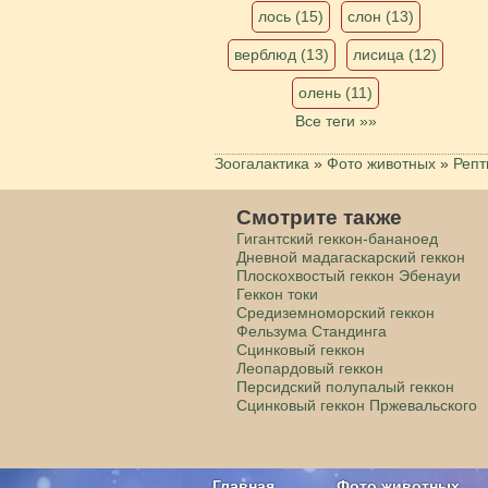
лось (15)
слон (13)
верблюд (13)
лисица (12)
олень (11)
Все теги »»
Зоогалактика
»
Фото животных
»
Репт
Смотрите также
Гигантский геккон-бананоед
Дневной мадагаскарский геккон
Плоскохвостый геккон Эбенауи
Геккон токи
Средиземноморский геккон
Фельзума Стандинга
Сцинковый геккон
Леопардовый геккон
Персидский полупалый геккон
Сцинковый геккон Пржевальского
Главная
Фото животных