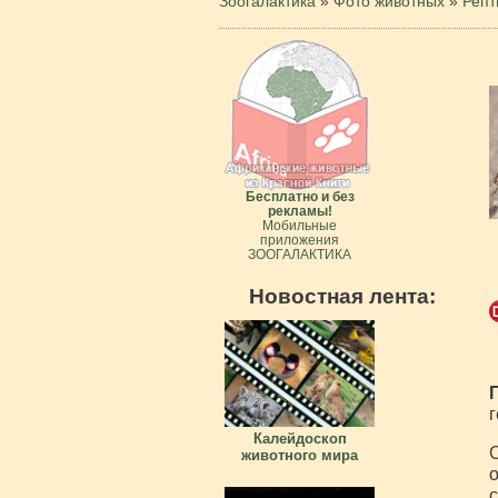
Зоогалактика
»
Фото животных
»
Репт
Бесплатно и без
рекламы!
Мобильные
приложения
ЗООГАЛАКТИКА
Новостная лента:
г
Калейдоскоп
О
животного мира
о
с