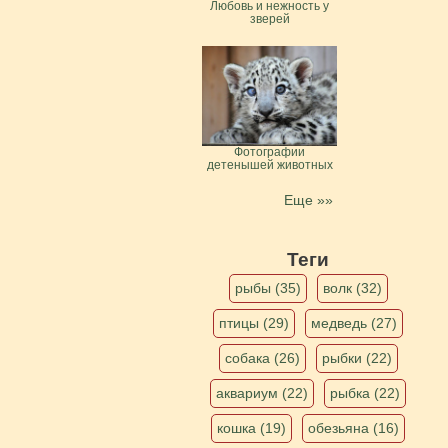
Любовь и нежность у
зверей
Фотографии
детенышей животных
Еще »»
Теги
рыбы (35)
волк (32)
птицы (29)
медведь (27)
собака (26)
рыбки (22)
аквариум (22)
рыбка (22)
кошка (19)
обезьяна (16)