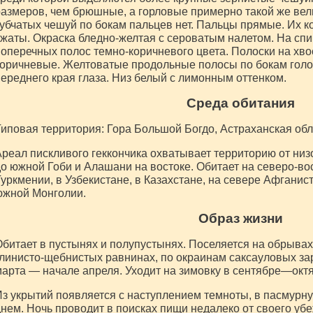
азмеров, чем брюшные, а горловые примерно такой же вел
убчатых чешуй по бокам пальцев нет. Пальцы прямые. Их к
жаты. Окраска бледно-желтая с сероватым налетом. На сп
оперечных полос темно-коричневого цвета. Полоски на хвос
оричневые. Желтоватые продольные полосы по бокам голов
ереднего края глаза. Низ белый с лимонным оттенком.
Среда обитания
иповая территория: Гора Большой Богдо, Астраханская обл
реал пискливого геккончика охватывает территорию от низ
о южной Гоби и Алашани на востоке. Обитает на северо-во
уркмении, в Узбекистане, в Казахстане, на севере Афганист
южной Монголии.
Образ жизни
битает в пустынях и полупустынях. Поселяется на обрывах
линисто-щебнистых равнинах, по окраинам саксауловых за
арта — начале апреля. Уходит на зимовку в сентябре—октя
з укрытий появляется с наступлением темноты, в пасмурну
нем. Ночь проводит в поисках пищи недалеко от своего уб