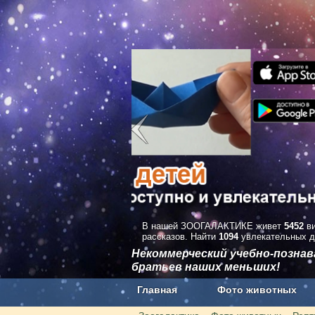
В нашей ЗООГАЛАКТИКЕ живет
5452
ви
рассказов. Найти
1094
увлекательных д
Некоммерческий учебно-позна
братьев наших меньших!
Главная
Фото животных
Наши приложения. Бесплатно и бе