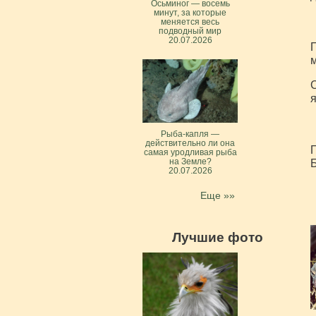
Осьминог — восемь
минут, за которые
меняется весь
подводный мир
20.07.2026
П
м
С
я
Рыба-капля —
действительно ли она
П
самая уродливая рыба
Б
на Земле?
20.07.2026
Еще »»
Лучшие фото