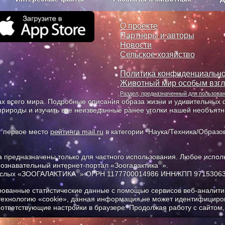
з рекламы
О проекте
О проекте
Партнеры и авторы
Новости
Сельское хозяйство
Политика конфиденциально
Животный мир особым взг
Раздел, предназначенный для пользов
х всего мира. Подробные описания образа жизни и удивительных ф
природы и изучить все неизведанные ранее уголки нашей необъят
т первое место
рейтинга mail.ru
в категории "Наука/Техника/Образов
предназначены только для частного использования. Любое исполь
®
познавательный интернет-портал «Зоогалактика
».
®
рослых «ЗООГАЛАКТИКА
» ОГРН 1177700014986 ИНН/КПП 9715306
ованные статистические данные с помощью сервисов веб-аналитик
 технологию «cookie», данная информация не может идентифициров
соответствующие настройки в браузере. Продолжая работу с сайтом