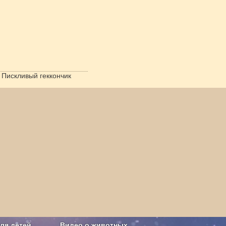
Пискливый геккончик
ля детей
Видео о животных