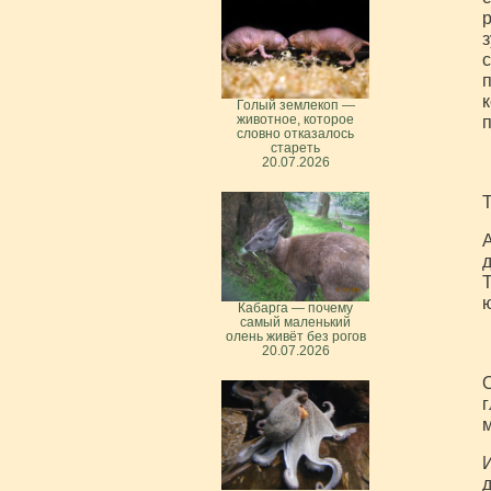
р
з
с
п
к
Голый землекоп —
п
животное, которое
словно отказалось
стареть
20.07.2026
Т
А
д
Т
Кабарга — почему
самый маленький
олень живёт без рогов
20.07.2026
О
г
м
И
д