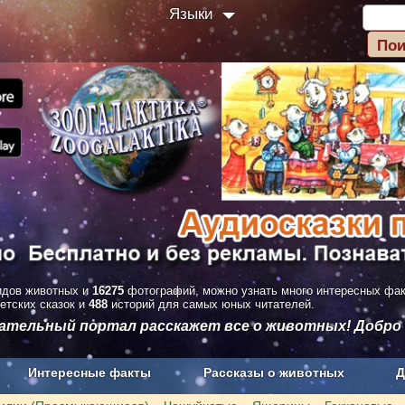
Языки
дов животных и
16275
фотографий, можно узнать много интересных фа
етских сказок и
488
историй для самых юных читателей.
вательный портал расскажет все о животных! Добро
Интересные факты
Рассказы о животных
Д
з рекламы
О проекте