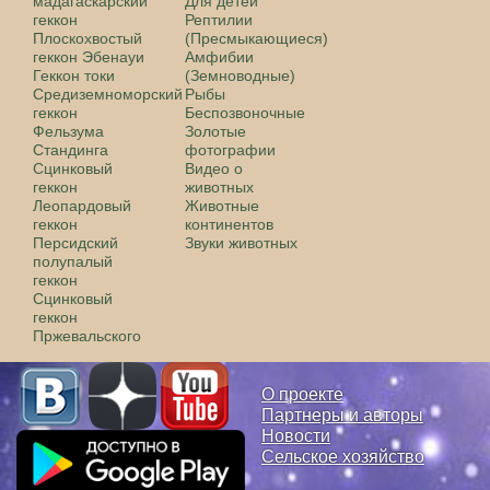
мадагаскарский
Для детей
геккон
Рептилии
Плоскохвостый
(Пресмыкающиеся)
геккон Эбенауи
Амфибии
Геккон токи
(Земноводные)
Средиземноморский
Рыбы
геккон
Беспозвоночные
Фельзума
Золотые
Стандинга
фотографии
Сцинковый
Видео о
геккон
животных
Леопардовый
Животные
геккон
континентов
Персидский
Звуки животных
полупалый
геккон
Сцинковый
геккон
Пржевальского
О проекте
Партнеры и авторы
Новости
Сельское хозяйство