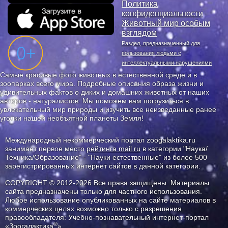
Политика
конфиденциальности
Животный мир особым
взглядом
Раздел, предназначенный для
пользования людьми с
интеллектуальными нарушениями
Самые красивые фото животных в естественной среде и в
зоопарках всего мира. Подробные описания образа жизни и
удивительных фактов о диких и домашних животных от наших
авторов - натуралистов. Мы поможем вам погрузиться в
увлекательный мир природы и изучить все неизведанные ранее
уголки нашей необъятной планеты Земля!
Международный некоммерческий портал zoogalaktika.ru
занимает первое место
рейтинга mail.ru
в категории "Наука/
Техника/Образование" - "Науки естественные" из более 500
зарегистрированных интернет сайтов в данной категории.
COPYRIGHT © 2012-2026 Все права защищены. Материалы
сайта предназначены только для частного использования.
Любое использование опубликованных на сайте материалов в
коммерческих целях возможно только с разрешения
правообладателя: Учебно-познавательный интернет-портал
®
«Зоогалактика
».