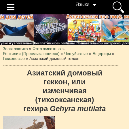
Языки
Зоогалактика
»
Фото животных
»
Рептилии (Пресмыкающиеся)
»
Чешуйчатые
»
Ящерицы
»
Гекконовые
»
Азиатский домовый геккон
Азиатский домовый
геккон, или
изменчивая
(тихоокеанская)
гехира
Gehyra mutilata