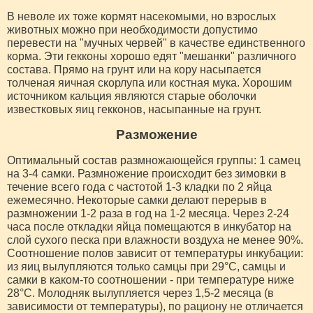
В неволе их тоже кормят насекомыми, но взрослых
животных можно при необходимости допустимо
перевести на "мучных червей" в качестве единственного
корма. Эти гекконы хорошо едят "мешанки" различного
состава. Прямо на грунт или на кору насыпается
толченая яичная скорлупа или костная мука. Хорошим
источником кальция являются старые оболочки
известковых яиц гекконов, насыпанные на грунт.
Разможение
Оптимальный состав размножающейся группы: 1 самец
на 3-4 самки. Размножение происходит без зимовки в
течение всего года с частотой 1-3 кладки по 2 яйца
ежемесячно. Некоторые самки делают перерыв в
размножении 1-2 раза в год на 1-2 месяца. Через 2-24
часа после откладки яйца помещаются в инкубатор на
слой сухого песка при влажности воздуха не менее 90%.
Соотношение полов зависит от температуры инкубации:
из яиц вылупляются только самцы при 29°С, самцы и
самки в каком-то соотношении - при температуре ниже
28°С. Молодняк вылупляется через 1,5-2 месяца (в
зависимости от температуры), по рациону не отличается