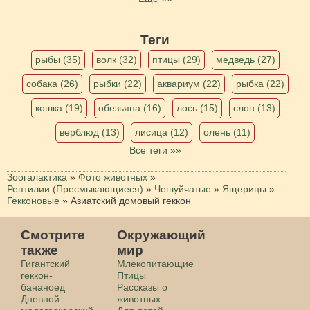
Теги
рыбы (35)
волк (32)
птицы (29)
медведь (27)
собака (26)
рыбки (22)
аквариум (22)
рыбка (22)
кошка (19)
обезьяна (16)
лось (15)
слон (13)
верблюд (13)
лисица (12)
олень (11)
Все теги »»
Зоогалактика
»
Фото животных
»
Рептилии (Пресмыкающиеся)
»
Чешуйчатые
»
Ящерицы
»
Гекконовые
»
Азиатский домовый геккон
Смотрите
Окружающий
также
мир
Гигантский
Млекопитающие
геккон-
Птицы
бананоед
Рассказы о
Дневной
животных