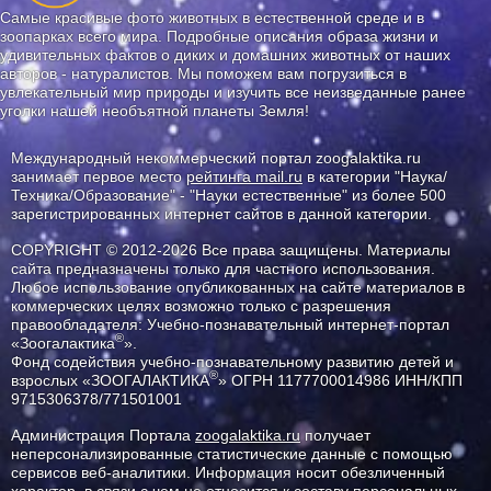
Самые красивые фото животных в естественной среде и в
зоопарках всего мира. Подробные описания образа жизни и
удивительных фактов о диких и домашних животных от наших
авторов - натуралистов. Мы поможем вам погрузиться в
увлекательный мир природы и изучить все неизведанные ранее
уголки нашей необъятной планеты Земля!
Международный некоммерческий портал zoogalaktika.ru
занимает первое место
рейтинга mail.ru
в категории "Наука/
Техника/Образование" - "Науки естественные" из более 500
зарегистрированных интернет сайтов в данной категории.
COPYRIGHT © 2012-2026 Все права защищены. Материалы
сайта предназначены только для частного использования.
Любое использование опубликованных на сайте материалов в
коммерческих целях возможно только с разрешения
правообладателя: Учебно-познавательный интернет-портал
®
«Зоогалактика
».
Фонд содействия учебно-познавательному развитию детей и
®
взрослых «ЗООГАЛАКТИКА
» ОГРН 1177700014986 ИНН/КПП
9715306378/771501001
Администрация Портала
zoogalaktika.ru
получает
неперсонализированные статистические данные с помощью
сервисов веб-аналитики. Информация носит обезличенный
характер, в связи с чем не относится к составу персональных