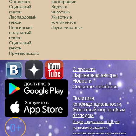
Стандинга
фотографии
Сцинковый
Видео о
геккон
животных
Леопардовый
Животные
геккон
континентов
Персидский
Звуки животных
полупалый
геккон
Сцинковый
геккон
Пржевальского
О проекте
Партнеры и авторы
Новости
Сельское хозяйство
Политика
конфиденциальности
Животный мир особым
взглядом
Раздел, предназначенный для
пользования людьми с
интеллектуальными нарушениями