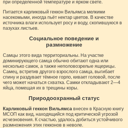
при определенной температуре и ярком свете.
Питается карликовый геккон Вильямса мелкими
насекомыми, иногда пьёт нектар цветов. В качестве
источника влаги использует росу и воду, скопившуюся в
пазухах листьев.
Социальное поведение и
размножение
Самцы этого вида территориальны. На участке
доминирующего самца обычно обитают одна или
несколько самок, а также неполовозрелые ящерицы.
Самец, встретив другого взрослого самца, выгибает
спину и раздувает тёмное горло, кивает головой, после
чего может начаться схватка. Самки откладывают 2—4
яйца, помещая их в трещины коры.
Природоохранный статус
Карликовый геккон Вильямса
внесен в Красную книгу
МСОП как вид, находящийся под критической угрозой
исчезновения. К счастью, удалось добиться устойчивого
размножения этих гекконов в неволе.