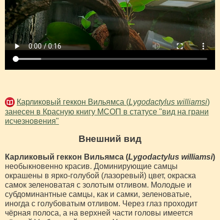
Карликовый геккон Вильямса (
Lygodactylus williamsi
)
занесен в Красную книгу МСОП в статусе "вид на грани
исчезновения"
Внешний вид
Карликовый геккон Вильямса (
Lygodactylus williamsi
)
необыкновенно красив. Доминирующие самцы
окрашены в ярко-голубой (лазоревый) цвет, окраска
самок зеленоватая с золотым отливом. Молодые и
субдоминантные самцы, как и самки, зеленоватые,
иногда с голубоватым отливом. Через глаз проходит
чёрная полоса, а на верхней части головы имеется