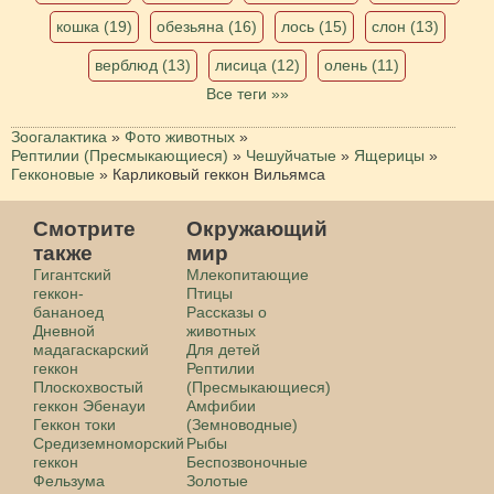
кошка (19)
обезьяна (16)
лось (15)
слон (13)
верблюд (13)
лисица (12)
олень (11)
Все теги »»
Зоогалактика
»
Фото животных
»
Рептилии (Пресмыкающиеся)
»
Чешуйчатые
»
Ящерицы
»
Гекконовые
»
Карликовый геккон Вильямса
Смотрите
Окружающий
также
мир
Гигантский
Млекопитающие
геккон-
Птицы
бананоед
Рассказы о
Дневной
животных
мадагаскарский
Для детей
геккон
Рептилии
Плоскохвостый
(Пресмыкающиеся)
геккон Эбенауи
Амфибии
Геккон токи
(Земноводные)
Средиземноморский
Рыбы
геккон
Беспозвоночные
Фельзума
Золотые