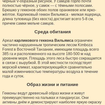
чёрный V-образный рисунок. У самцов горло почти
полностью чёрное, у самок — с тёмными полосами.
Брюшко у гекконов обоих полов оранжевое или ярко-
жёлтое. Карликовый геккон Вильямса - мелкая ящерица,
длина туловища (без хвоста) достигает всего 5-8 см,
причем самки мельче самцов.
Среда обитания
Ареал
карликового геккона Вильямса
ограничен
частично нарушенным тропическим лесом Kimboza
Forest в Восточной Танзании, имеющим площадь всего
385 га и расположенного на высоте 180-500 м над
уровнем моря. Площадь этого леса быстро сокращается
в связи с вырубкой. В этой местности господствует
морской климат, характеризующийся сравнительно
малой изменчивостью температуры воздуха в течение
года и суток.
Образ жизни и питание
Гекконы ведут древесный образ жизни и живут
преимущественно на пальмах и панданусах. Они
активны днём и демонстрируют наиболее яркую окраску