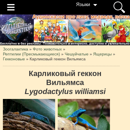
Языки
Зоогалактика
»
Фото животных
»
Рептилии (Пресмыкающиеся)
»
Чешуйчатые
»
Ящерицы
»
Гекконовые
»
Карликовый геккон Вильямса
Карликовый геккон
Вильямса
Lygodactylus williamsi