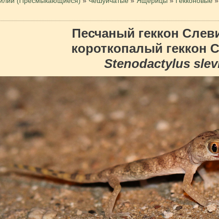
илии (Пресмыкающиеся)
»
Чешуйчатые
»
Ящерицы
»
Гекконовые
»
Песчаный геккон Слев
короткопалый геккон 
Stenodactylus slev