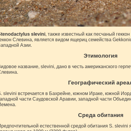
tenodactylus slevini
, также известный как песчаный гекко
еккон Слевина, является видом ящериц семейства Gekkonid
ападной Азии.
Этимология
идовое название, slevini, дано в честь американского гер
Слевина.
Географический ареа
. slevini встречается в Бахрейне, южном Ираке, южной Иорд
ападной части Саудовской Аравии, западной части Объед
Йемена.
Среда обитания
редпочтительной естественной средой обитания S. slevini 