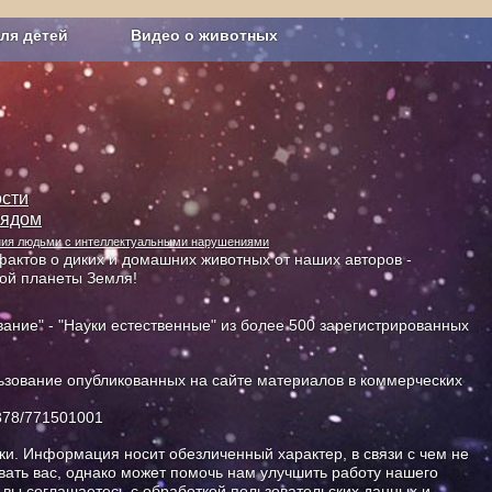
ля детей
Видео о животных
Сельское хозяйство
сти
лядом
ания людьми с интеллектуальными нарушениями
актов о диких и домашних животных от наших авторов -
ной планеты Земля!
ание" - "Науки естественные" из более 500 зарегистрированных
зование опубликованных на сайте материалов в коммерческих
378/771501001
и. Информация носит обезличенный характер, в связи с чем не
ать вас, однако может помочь нам улучшить работу нашего
, вы соглашаетесь с обработкой пользовательских данных и