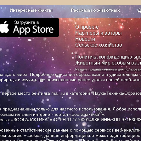
Интересные факты
Рассказы о животных
Д
з рекламы
О проекте
О проекте
Партнеры и авторы
Новости
Сельское хозяйство
Политика конфиденциально
Животный мир особым взг
Раздел, предназначенный для пользов
х всего мира. Подробные описания образа жизни и удивительных ф
природы и изучить все неизведанные ранее уголки нашей необъят
т первое место
рейтинга mail.ru
в категории "Наука/Техника/Образов
предназначены только для частного использования. Любое исполь
®
познавательный интернет-портал «Зоогалактика
».
®
рослых «ЗООГАЛАКТИКА
» ОГРН 1177700014986 ИНН/КПП 9715306
ованные статистические данные с помощью сервисов веб-аналитик
 технологию «cookie», данная информация не может идентифициров
соответствующие настройки в браузере. Продолжая работу с сайтом