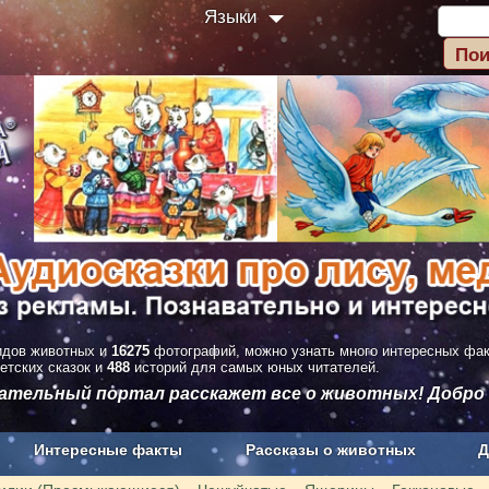
Языки
дов животных и
16275
фотографий, можно узнать много интересных фа
етских сказок и
488
историй для самых юных читателей.
вательный портал расскажет все о животных! Добро
Интересные факты
Рассказы о животных
Д
з рекламы
О проекте