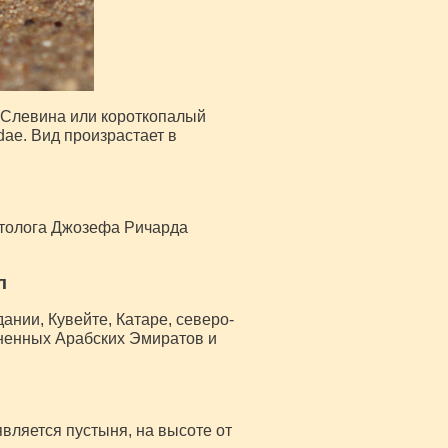
н Слевина или короткопалый
ae. Вид произрастает в
петолога Джозефа Ричарда
л
ании, Кувейте, Катаре, северо-
иненных Арабских Эмиратов и
является пустыня, на высоте от