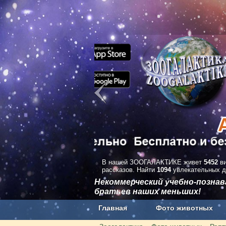
В нашей ЗООГАЛАКТИКЕ живет
5452
ви
рассказов. Найти
1094
увлекательных д
Некоммерческий учебно-позна
братьев наших меньших!
Главная
Фото животных
Наши приложения. Бесплатно и бе