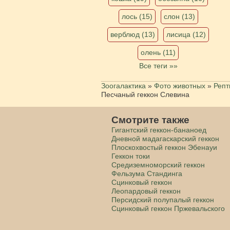
лось (15)
слон (13)
верблюд (13)
лисица (12)
олень (11)
Все теги »»
Зоогалактика
»
Фото животных
»
Репт
Песчаный геккон Слевина
Смотрите также
Гигантский геккон-бананоед
Дневной мадагаскарский геккон
Плоскохвостый геккон Эбенауи
Геккон токи
Средиземноморский геккон
Фельзума Стандинга
Сцинковый геккон
Леопардовый геккон
Персидский полупалый геккон
Сцинковый геккон Пржевальского