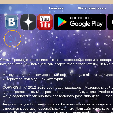
Главная
Фото животных
Наши приложения. Бесплатно и бе
Самые красивые фото животных в естественной среде и в зоопарка
натуралистов. Мы поможем вам погрузиться в увлекательный мир 
Международный некоммерческий портал zoogalaktika.ru занимае
интернет сайтов в данной категории.
COPYRIGHT © 2012-2026 Все права защищены. Материалы сайта 
целях возможно только с разрешения правообладателя: Учебно-
Фонд содействия учебно-познавательному развитию детей и вз
Администрация Портала
zoogalaktika.ru
получает неперсонализир
относится к составу персональных данных. Наш сайт использует
сайта. Вы можете отказаться от использования cookies, выбрав 