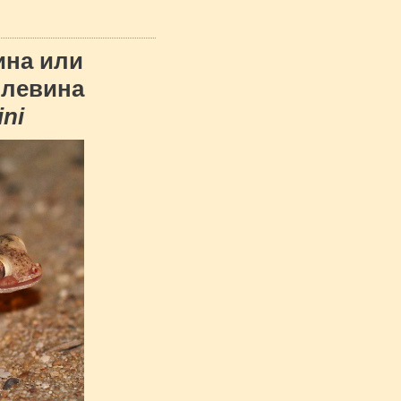
ина или
Слевина
ini