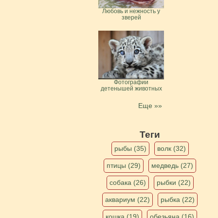
Любовь и нежность у
зверей
Фотографии
детенышей животных
Еще »»
Теги
рыбы (35)
волк (32)
птицы (29)
медведь (27)
собака (26)
рыбки (22)
аквариум (22)
рыбка (22)
кошка (19)
обезьяна (16)