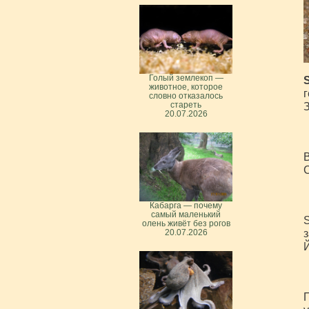
Голый землекоп —
S
животное, которое
г
словно отказалось
З
стареть
20.07.2026
В
Кабарга — почему
самый маленький
S
олень живёт без рогов
з
20.07.2026
П