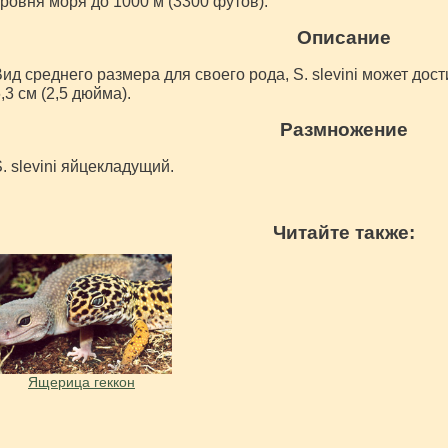
ровня моря до 1000 м (3300 футов).
Описание
ид среднего размера для своего рода, S. slevini может дос
,3 см (2,5 дюйма).
Размножение
. slevini яйцекладущий.
Читайте также:
Ящерица геккон