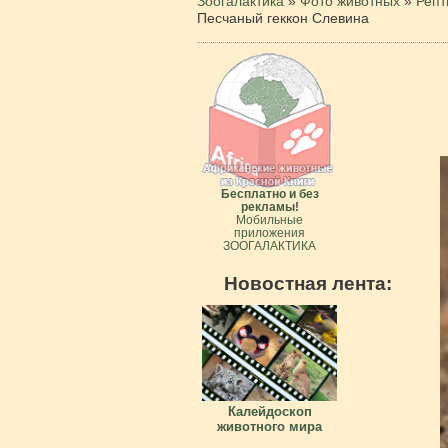
Зоогалактика
»
Фото животных
»
Репт
Песчаный геккон Слевина
Бесплатно и без
рекламы!
Мобильные
приложения
ЗООГАЛАКТИКА
Новостная лента:
Калейдоскоп
животного мира