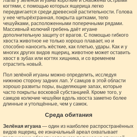
Лапы у зеленой игуаны короткие и снабжены острыми
когтями, с помощью которых ящерица легко
передвигается среди древесной растительности. Голова
у нее четырёхгранная, покрыта щитками, тело
чешуйками, расположенными поперечными рядами.
Массивный колючий гребень даёт игуане
дополнительную защиту от врагов. С помощью гибкого
хвоста животное не только хорошо плавает, но и
способно наносить жёсткие, как плетью, удары. Как и у
многих других видов ящериц, животное может оставить
хвост в зубах или когтях хищника, и со временем
отрастить новый.
Пол зелёной игуаны можно определить, исследуя
нижнюю сторону задних лап. У самцов в этой области
хорошо развиты поры, выделяющие запах, которые
часто покрыты восковой субстанцией. Кроме того, у
самцов колючие чешуйки вдоль хвоста заметно более
длинные и утолщённые, чем у самок.
Среда обитания
Зелёная игуана
— один из наиболее распространённых
видов ящериц, ее изначальный ареал охватывает