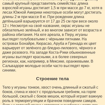
cамый крупный представитель семейства: длина
взрослой игуаны достигает 1,5 м при массе до 7 кг, хотя в
лесах Южной Америки некоторые особи могут достигать
длины 2 м при массе 8 кг. При рождении длина
детёнышей варьируется от 17 до 25 см при весе около
12 г. Несмотря на своё название, окрас игуаны не
обязательно зелёный, и во многом зависит от возраста и
района обитания. На юге ареала, в Перу, игуаны
выглядят голубоватыми с чёрными пятнами. На
островах Бонайре, Кюрасао, Аруба и Гренада их цвет
варьирует от зелёного до бледно-лилового, чёрного и
даже розового. На западе Коста-Рики обыкновенные
игуаны выглядят красными, а в более северных
регионах, как, например, в Мексике, оранжевыми. В
Сальвадоре молодые особи часто выглядят ярко-
синими.
Строение тела
Тело у игуаны тонкое, хвост очень длинный и сжатый с
боков, спина и хвост с продольным гребнем, на горле
большой, сжатый с боков мешок, который играет важную
роль в терморегуляции и брачном поведении самцов.