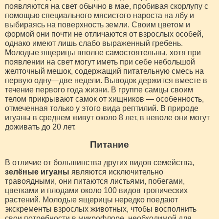
появляются на свет обычно в мае, пробивая скорлупу с
помощью специального мясистого нароста на лбу и
выбираясь на поверхность земли. Своим цветом и
формой они почти не отличаются от взрослых особей,
однако имеют лишь слабо выраженный гребень.
Молодые ящерицы вполне самостоятельны, хотя при
появлении на свет могут иметь при себе небольшой
желточный мешок, содержащий питательную смесь на
первую одну—две недели. Выводок держится вместе в
течение первого года жизни. В группе самцы своим
телом прикрывают самок от хищников — особенность,
отмеченная только у этого вида рептилий. В природе
игуаны в среднем живут около 8 лет, в неволе они могут
доживать до 20 лет.
Питание
В отличие от большинства других видов семейства,
зелёные игуаны
являются исключительно
травоядными, они питаются листьями, побегами,
цветками и плодами около 100 видов тропических
растений. Молодые ящерицы нередко поедают
экскременты взрослых животных, чтобы восполнить
свои потребности в микрофлоре, необходимой для