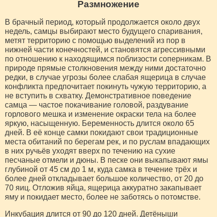
Размножение
В брачный период, который продолжается около двух
недель, самцы выбирают место будущего спаривания,
метят территорию с помощью выделений из пор в
нижней части конечностей, и становятся агрессивными
по отношению к находящимся поблизости соперникам. В
природе прямые столкновения между ними достаточно
редки, в случае угрозы более слабая ящерица в случае
конфликта предпочитает покинуть чужую территорию, а
не вступить в схватку. Демонстративное поведение
самца — частое покачивание головой, раздувание
горлового мешка и изменение окраски тела на более
яркую, насыщенную. Беременность длится около 65
дней. В её конце самки покидают свои традиционные
места обитаний по берегам рек, и по руслам впадающих
в них ручьёв уходят вверх по течению на сухие
песчаные отмели и дюны. В песке они выкапывают ямы
глубиной от 45 см до 1 м, куда самка в течение трёх и
более дней откладывает большое количество, от 20 до
70 яиц. Отложив яйца, ящерица аккуратно закапывает
яму и покидает место, более не заботясь о потомстве.
Инкубация длится от 90 до 120 дней. Детёныши