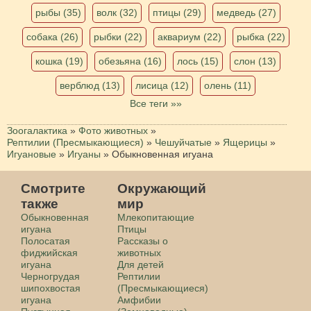
рыбы (35)
волк (32)
птицы (29)
медведь (27)
собака (26)
рыбки (22)
аквариум (22)
рыбка (22)
кошка (19)
обезьяна (16)
лось (15)
слон (13)
верблюд (13)
лисица (12)
олень (11)
Все теги »»
Зоогалактика
»
Фото животных
»
Рептилии (Пресмыкающиеся)
»
Чешуйчатые
»
Ящерицы
»
Игуановые
»
Игуаны
»
Обыкновенная игуана
Смотрите
Окружающий
также
мир
Обыкновенная
Млекопитающие
игуана
Птицы
Полосатая
Рассказы о
фиджийская
животных
игуана
Для детей
Черногрудая
Рептилии
шипохвостая
(Пресмыкающиеся)
игуана
Амфибии