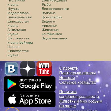
Пустынная
(Земноводные)
игуана
Рыбы
Игуаны
Беспозвоночные
Мадагаскара
Золотые
Гватемальская
фотографии
шипохвостая
Видео о
игуана
животных
Антильская
Животные
игуана
континентов
Шипохвостая
Звуки животных
игуана Бейкера
Черная
шипохвостая
игуана
О проекте
Партнеры и авторы
Новости
Сельское хозяйство
Политика
конфиденциальности
Животный мир особым
взглядом