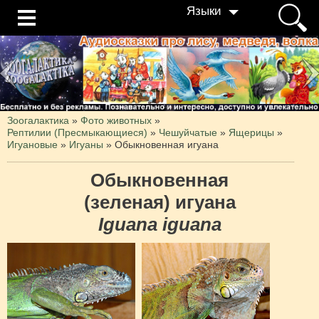
Языки
Зоогалактика
»
Фото животных
»
Рептилии (Пресмыкающиеся)
»
Чешуйчатые
»
Ящерицы
»
Игуановые
»
Игуаны
»
Обыкновенная игуана
Обыкновенная
(зеленая) игуана
Iguana iguana