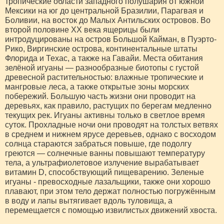
тропические области западного полушария от южной
Мексики на юг до центральной Бразилии, Парагвая и
Боливии, на восток до Малых Антильских островов. Во
второй половине ХХ века ящерицы были
интродуцированы на остров Большой Кайман, в Пуэрто-
Рико, Виргинские острова, континентальные штаты
Флорида и Техас, а также на Гавайи. Места обитания
зелёной игуаны — разнообразные биотопы с густой
древесной растительностью: влажные тропические и
мангровые леса, а также открытые зоны морских
побережий. Большую часть жизни они проводит на
деревьях, как правило, растущих по берегам медленно
текущих рек. Игуаны активны только в светлое время
суток. Прохладные ночи они проводят на толстых ветвях
в среднем и нижнем ярусе деревьев, однако с восходом
солнца стараются забраться повыше, где подолгу
греются — солнечные ванны повышают температуру
тела, а ультрафиолетовое излучение вырабатывает
витамин D, способствующий пищеварению. Зеленые
игуаны - превосходные лазальщики, также они хорошо
плавают, при этом тело держат полностью погружённым
в воду и лапы вытягивает вдоль туловища, а
перемещается с помощью извилистых движений хвоста.