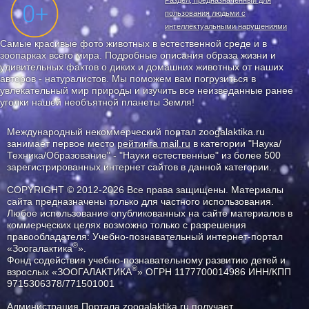
Раздел, предназначенный для
пользования людьми с
интеллектуальными нарушениями
Самые красивые фото животных в естественной среде и в
зоопарках всего мира. Подробные описания образа жизни и
удивительных фактов о диких и домашних животных от наших
авторов - натуралистов. Мы поможем вам погрузиться в
увлекательный мир природы и изучить все неизведанные ранее
уголки нашей необъятной планеты Земля!
Международный некоммерческий портал zoogalaktika.ru
занимает первое место
рейтинга mail.ru
в категории "Наука/
Техника/Образование" - "Науки естественные" из более 500
зарегистрированных интернет сайтов в данной категории.
COPYRIGHT © 2012-2026 Все права защищены. Материалы
сайта предназначены только для частного использования.
Любое использование опубликованных на сайте материалов в
коммерческих целях возможно только с разрешения
правообладателя: Учебно-познавательный интернет-портал
®
«Зоогалактика
».
Фонд содействия учебно-познавательному развитию детей и
®
взрослых «ЗООГАЛАКТИКА
» ОГРН 1177700014986 ИНН/КПП
9715306378/771501001
Администрация Портала
zoogalaktika.ru
получает