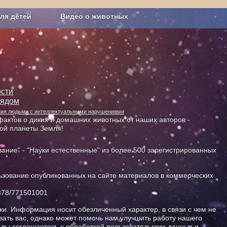
ля детей
Видео о животных
Сельское хозяйство
сти
лядом
ания людьми с интеллектуальными нарушениями
актов о диких и домашних животных от наших авторов -
ной планеты Земля!
ание" - "Науки естественные" из более 500 зарегистрированных
зование опубликованных на сайте материалов в коммерческих
378/771501001
и. Информация носит обезличенный характер, в связи с чем не
ать вас, однако может помочь нам улучшить работу нашего
, вы соглашаетесь с обработкой пользовательских данных и