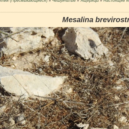
илии (Пресмыкающиеся)
»
Чешуйчатые
»
Ящерицы
»
Настоящие 
Mesalina brevirostr