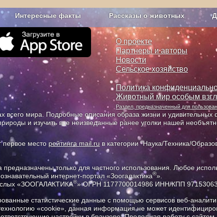
Интересные факты
Рассказы о животных
Д
з рекламы
О проекте
О проекте
Партнеры и авторы
Новости
Сельское хозяйство
Политика конфиденциально
Животный мир особым взг
Раздел, предназначенный для пользов
х всего мира. Подробные описания образа жизни и удивительных ф
природы и изучить все неизведанные ранее уголки нашей необъят
т первое место
рейтинга mail.ru
в категории "Наука/Техника/Образов
предназначены только для частного использования. Любое исполь
®
познавательный интернет-портал «Зоогалактика
».
®
рослых «ЗООГАЛАКТИКА
» ОГРН 1177700014986 ИНН/КПП 9715306
ованные статистические данные с помощью сервисов веб-аналитик
 технологию «cookie», данная информация не может идентифициров
соответствующие настройки в браузере. Продолжая работу с сайтом