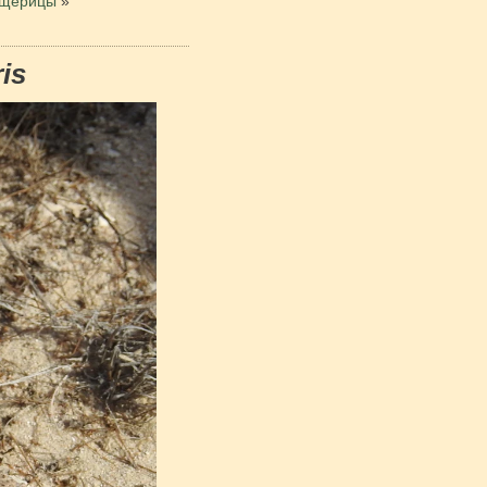
ящерицы
»
is