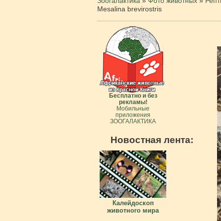
Зоогалактика
»
Фото животных
»
Репт
Mesalina brevirostris
Бесплатно и без
рекламы!
Мобильные
приложения
ЗООГАЛАКТИКА
Новостная лента:
Калейдоскоп
животного мира