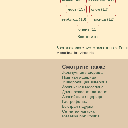
лось (15)
слон (13)
верблюд (13)
лисица (12)
олень (11)
Все теги »»
Зоогалактика
»
Фото животных
»
Репт
Mesalina brevirostris
Смотрите также
Жемчужная ящерица
Прыткая ящерица
Живородящая ящерица
Аравийская месалина
Длиннохвостая латастия
Аравийская ящерица
Гастрофолис
Быстрая ящурка
Сетчатая ящурка
Mesalina brevirostris