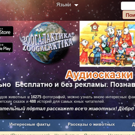
Языки
дов животных и
16275
фотографий, можно узнать много интересных фа
етских сказок и
488
историй для самых юных читателей.
вательный портал расскажет все о животных! Добро
Интересные факты
Рассказы о животных
Д
з рекламы
О проекте