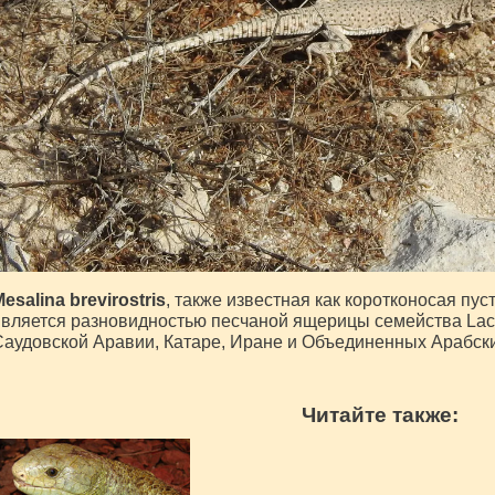
esalina brevirostris
, также известная как коротконосая п
вляется разновидностью песчаной ящерицы семейства Lacer
аудовской Аравии, Катаре, Иране и Объединенных Арабск
Читайте также: