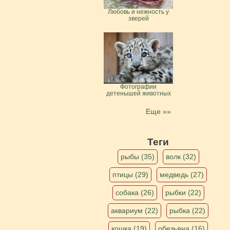
Любовь и нежность у
зверей
Фотографии
детенышей животных
Еще »»
Теги
рыбы (35)
волк (32)
птицы (29)
медведь (27)
собака (26)
рыбки (22)
аквариум (22)
рыбка (22)
кошка (19)
обезьяна (16)