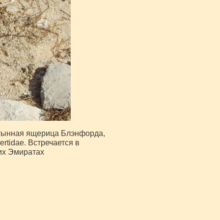
устынная ящерица Блэнфорда,
tidae. Встречается в
их Эмиратах