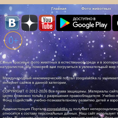
Главная
Фото животных
Наши приложения. Бесплатно и бе
Самые красивые фото животных в естественной среде и в зоопарка
натуралистов. Мы поможем вам погрузиться в увлекательный мир 
Международный некоммерческий портал zoogalaktika.ru занимае
интернет сайтов в данной категории.
COPYRIGHT © 2012-2026 Все права защищены. Материалы сайта 
целях возможно только с разрешения правообладателя: Учебно-
Фонд содействия учебно-познавательному развитию детей и вз
Администрация Портала
zoogalaktika.ru
получает неперсонализир
относится к составу персональных данных. Наш сайт использует
сайта. Вы можете отказаться от использования cookies, выбрав 