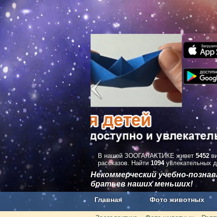
В нашей ЗООГАЛАКТИКЕ живет
5452
ви
рассказов. Найти
1094
увлекательных д
Некоммерческий учебно-позна
братьев наших меньших!
Главная
Фото животных
Наши приложения. Бесплатно и бе