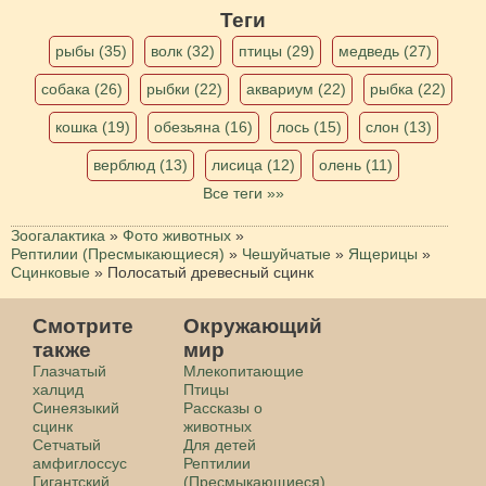
Теги
рыбы (35)
волк (32)
птицы (29)
медведь (27)
собака (26)
рыбки (22)
аквариум (22)
рыбка (22)
кошка (19)
обезьяна (16)
лось (15)
слон (13)
верблюд (13)
лисица (12)
олень (11)
Все теги »»
Зоогалактика
»
Фото животных
»
Рептилии (Пресмыкающиеся)
»
Чешуйчатые
»
Ящерицы
»
Сцинковые
»
Полосатый древесный сцинк
Смотрите
Окружающий
также
мир
Глазчатый
Млекопитающие
халцид
Птицы
Синеязыкий
Рассказы о
сцинк
животных
Сетчатый
Для детей
амфиглоссус
Рептилии
Гигантский
(Пресмыкающиеся)