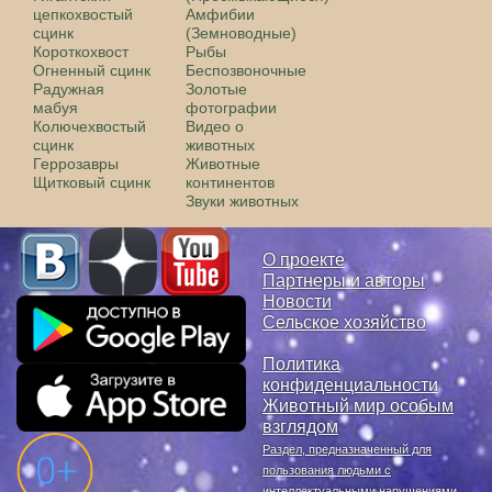
цепкохвостый
Амфибии
сцинк
(Земноводные)
Короткохвост
Рыбы
Огненный сцинк
Беспозвоночные
Радужная
Золотые
мабуя
фотографии
Колючехвостый
Видео о
сцинк
животных
Геррозавры
Животные
Щитковый сцинк
континентов
Звуки животных
О проекте
Партнеры и авторы
Новости
Сельское хозяйство
Политика
конфиденциальности
Животный мир особым
взглядом
Раздел, предназначенный для
пользования людьми с
интеллектуальными нарушениями