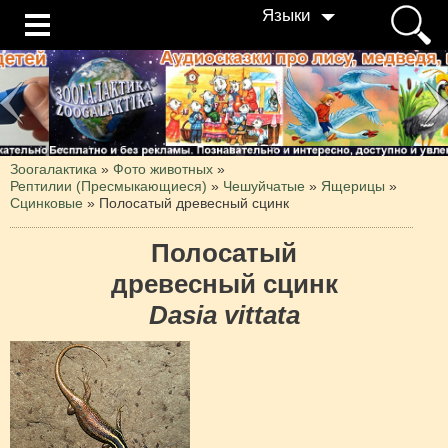
Языки
Зоогалактика
»
Фото животных
»
Рептилии (Пресмыкающиеся)
»
Чешуйчатые
»
Ящерицы
»
Сцинковые
»
Полосатый древесный сцинк
Полосатый
древесный сцинк
Dasia vittata