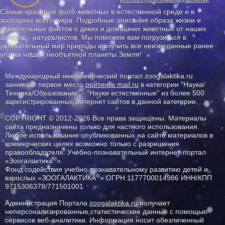
Самые красивые фото животных в естественной среде и в
зоопарках всего мира. Подробные описания образа жизни и
удивительных фактов о диких и домашних животных от наших
авторов - натуралистов. Мы поможем вам погрузиться в
увлекательный мир природы и изучить все неизведанные ранее
уголки нашей необъятной планеты Земля!
Международный некоммерческий портал zoogalaktika.ru
занимает первое место
рейтинга mail.ru
в категории "Наука/
Техника/Образование" - "Науки естественные" из более 500
зарегистрированных интернет сайтов в данной категории.
COPYRIGHT © 2012-2026 Все права защищены. Материалы
сайта предназначены только для частного использования.
Любое использование опубликованных на сайте материалов в
коммерческих целях возможно только с разрешения
правообладателя: Учебно-познавательный интернет-портал
®
«Зоогалактика
».
Фонд содействия учебно-познавательному развитию детей и
®
взрослых «ЗООГАЛАКТИКА
» ОГРН 1177700014986 ИНН/КПП
9715306378/771501001
Администрация Портала
zoogalaktika.ru
получает
неперсонализированные статистические данные с помощью
сервисов веб-аналитики. Информация носит обезличенный