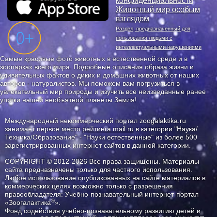
конфиденциальности
Животный мир особым
взглядом
Раздел, предназначенный для
пользования людьми с
интеллектуальными нарушениями
Самые красивые фото животных в естественной среде и в
зоопарках всего мира. Подробные описания образа жизни и
удивительных фактов о диких и домашних животных от наших
авторов - натуралистов. Мы поможем вам погрузиться в
увлекательный мир природы и изучить все неизведанные ранее
уголки нашей необъятной планеты Земля!
Международный некоммерческий портал zoogalaktika.ru
занимает первое место
рейтинга mail.ru
в категории "Наука/
Техника/Образование" - "Науки естественные" из более 500
зарегистрированных интернет сайтов в данной категории.
COPYRIGHT © 2012-2026 Все права защищены. Материалы
сайта предназначены только для частного использования.
Любое использование опубликованных на сайте материалов в
коммерческих целях возможно только с разрешения
правообладателя: Учебно-познавательный интернет-портал
®
«Зоогалактика
».
Фонд содействия учебно-познавательному развитию детей и
®