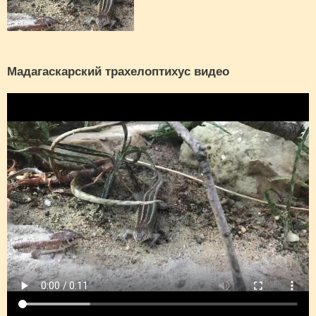
Мадагаскарский трахелоптихус видео