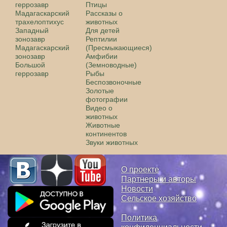
геррозавр
Птицы
Мадагаскарский
Рассказы о
трахелоптихус
животных
Западный
Для детей
зонозавр
Рептилии
Мадагаскарский
(Пресмыкающиеся)
зонозавр
Амфибии
Большой
(Земноводные)
геррозавр
Рыбы
Беспозвоночные
Золотые
фотографии
Видео о
животных
Животные
континентов
Звуки животных
О проекте
Партнеры и авторы
Новости
Сельское хозяйство
Политика