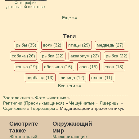
Фотографии
детенышей животных
Еще »»
Теги
рыбы (35)
волк (32)
птицы (29)
медведь (27)
собака (26)
рыбки (22)
аквариум (22)
рыбка (22)
кошка (19)
обезьяна (16)
лось (15)
слон (13)
верблюд (13)
лисица (12)
олень (11)
Все теги »»
Зоогалактика
»
Фото животных
»
Рептилии (Пресмыкающиеся)
»
Чешуйчатые
»
Ящерицы
»
Сцинковые
»
Геррозавры
»
Мадагаскарский трахелоптихус
Смотрите
Окружающий
также
мир
Желтогорлый
Млекопитающие