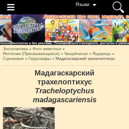
Языки
Зоогалактика
»
Фото животных
»
Рептилии (Пресмыкающиеся)
»
Чешуйчатые
»
Ящерицы
»
Сцинковые
»
Геррозавры
»
Мадагаскарский трахелоптихус
Мадагаскарский
трахелоптихус
Tracheloptychus
madagascariensis