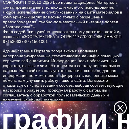
COPYRIGHT © 2012-2026 Все права защищены. Материалы
сайта предназначены только для частного использования.
Любое использование опубликованных на сайте материалов в
коммерческих целях возможно только с разрешения
правообладателя: Учебно-познавательный интернет-портал
®
«Зоогалактика
».
Фонд содействия учебно-познавательному развитию детей и
®
взрослых «ЗООГАЛАКТИКА
» ОГРН 1177700014986 ИНН/КПП
9715306378/771501001
Администрация Портала
zoogalaktika.ru
получает
неперсонализированные статистические данные с помощью
сервисов веб-аналитики. Информация носит обезличенный
характер, в связи с чем не относится к составу персональных
данных. Наш сайт использует технологию «cookie», данная
информация не может идентифицировать вас, однако может
помочь нам улучшить работу нашего сайта. Вы можете
отказаться от использования cookies, выбрав соответствующие
настройки в браузере. Продолжая работу с сайтом, вы
соглашаетесь с обработкой пользовательских данных и
политикой конфиденциальности.
графии н
ID ресурса: 1076