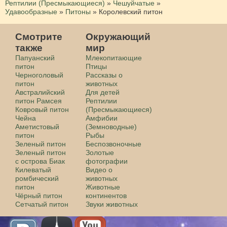
Рептилии (Пресмыкающиеся)
»
Чешуйчатые
»
Удавообразные
»
Питоны
»
Королевский питон
Смотрите
Окружающий
также
мир
Папуанский
Млекопитающие
питон
Птицы
Черноголовый
Рассказы о
питон
животных
Австралийский
Для детей
питон Рамсея
Рептилии
Ковровый питон
(Пресмыкающиеся)
Чейна
Амфибии
Аметистовый
(Земноводные)
питон
Рыбы
Зеленый питон
Беспозвоночные
Зеленый питон
Золотые
с острова Биак
фотографии
Килеватый
Видео о
ромбический
животных
питон
Животные
Чёрный питон
континентов
Сетчатый питон
Звуки животных