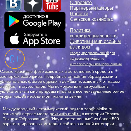
О проекте
Партнеры и авторы
Новости
Сельское хозяйство
Политика
конфиденциальности
Животный мир особым
взглядом
Раздел, предназначенный для
пользования людьми с
интеллектуальными нарушениями
Самые красивые фото животных в естественной среде и в
зоопарках всего мира. Подробные описания образа жизни и
удивительных фактов о диких и домашних животных от наших
авторов - натуралистов. Мы поможем вам погрузиться в
увлекательный мир природы и изучить все неизведанные ранее
уголки нашей необъятной планеты Земля!
Международный некоммерческий портал zoogalaktika.ru
занимает первое место
рейтинга mail.ru
в категории "Наука/
Техника/Образование" - "Науки естественные" из более 500
зарегистрированных интернет сайтов в данной категории.