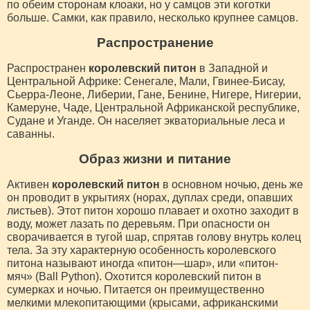
по обеим сторонам клоаки, но у самцов эти коготки
больше. Самки, как правило, несколько крупнее самцов.
Распространение
Распространен
королевский питон
в Западной и
Центральной Африке: Сенегале, Мали, Гвинее-Бисау,
Сьерра-Леоне, Либерии, Гане, Бенине, Нигере, Нигерии,
Камеруне, Чаде, Центральной Африканской республике,
Судане и Уганде. Он населяет экваториальные леса и
саванны.
Образ жизни и питание
Активен
королевский питон
в основном ночью, день же
он проводит в укрытиях (норах, дуплах среди, опавших
листьев). Этот питон хорошо плавает и охотно заходит в
воду, может лазать по деревьям. При опасности он
сворачивается в тугой шар, спрятав голову внутрь колец
тела. За эту характерную особенность королевского
питона называют иногда «питон—шар», или «питон-
мяч» (Ball Python). Охотится королевский питон в
сумерках и ночью. Питается он преимущественно
мелкими млекопитающими (крысами, африканскими