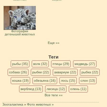
Фотографии
детенышей животных
Еще »»
Теги
рыбы (35)
волк (32)
птицы (29)
медведь (27)
собака (26)
рыбки (22)
аквариум (22)
рыбка (22)
кошка (19)
обезьяна (16)
лось (15)
слон (13)
верблюд (13)
лисица (12)
олень (11)
Все теги »»
Зоогалактика
»
Фото животных
»