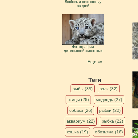
Любовь и нежность у
зверей
Фотографии
детенышей животных
Еще »»
Теги
рыбы (35)
волк (32)
птицы (29)
медведь (27)
собака (26)
рыбки (22)
аквариум (22)
рыбка (22)
кошка (19)
обезьяна (16)