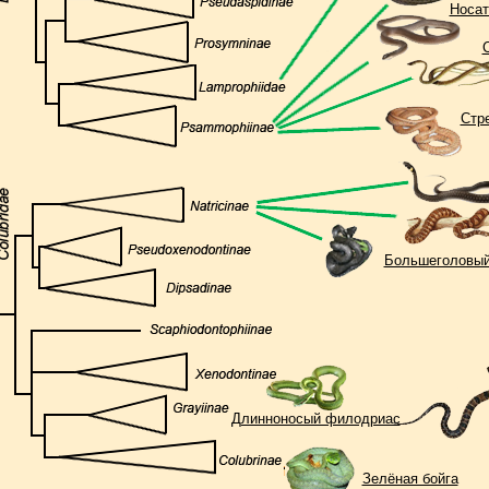
Носа
Стр
Большеголовый
Длинноносый филодриас
Зелёная бойга