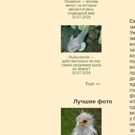
Осьминог — восемь
минут, за которые
меняется весь
подводный мир
20.07.2026
Се
зм
Уж
зм
вн
за
ве
Рыба-капля —
по
действительно ли она
самая уродливая рыба
во
на Земле?
пр
20.07.2026
до
Еще »»
яд
го
фо
Лучшие фото
ил
од
мн
у 
не
зр