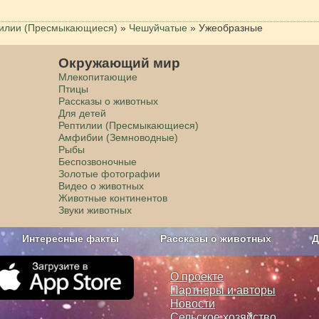
илии (Пресмыкающиеся)
»
Чешуйчатые
»
Ужеобразные
Окружающий мир
Млекопитающие
Птицы
Рассказы о животных
Для детей
Рептилии (Пресмыкающиеся)
Амфибии (Земноводные)
Рыбы
Беспозвоночные
Золотые фотографии
Видео о животных
Животные континентов
Звуки животных
Интересные факты
Рассказы о животных
Д
з рекламы
О проекте
О проекте
Партнеры и авторы
Новости
Сельское хозяйство