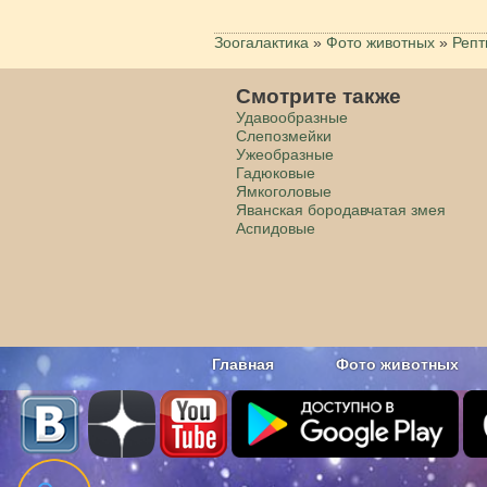
Зоогалактика
»
Фото животных
»
Репт
Смотрите также
Удавообразные
Слепозмейки
Ужеобразные
Гадюковые
Ямкоголовые
Яванская бородавчатая змея
Аспидовые
Главная
Фото животных
Наши приложения. Бесплатно и бе