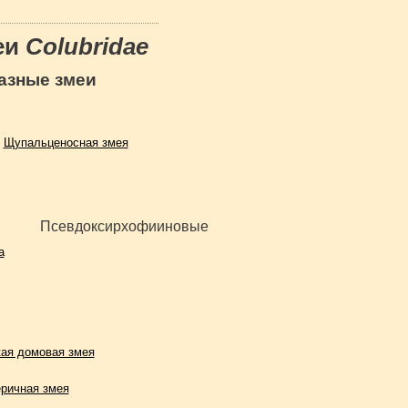
еи
Colubridae
азные змеи
Щупальценосная змея
Псевдоксирхофииновые
а
ая домовая змея
ричная змея