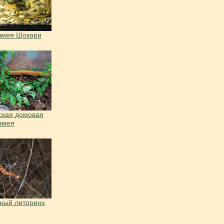
змея Шокари
ская домовая
змея
ный литоринх