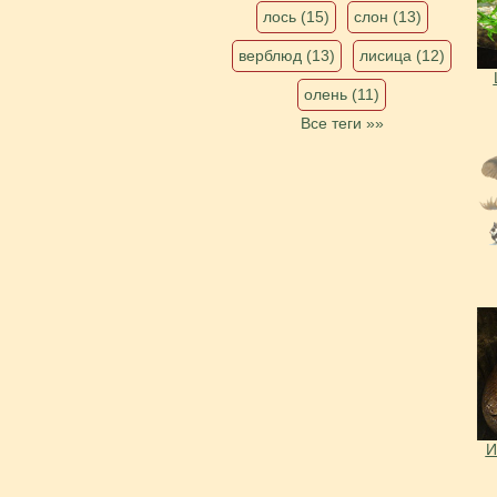
лось (15)
слон (13)
верблюд (13)
лисица (12)
олень (11)
Все теги »»
И