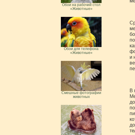
ме
Обои на рабочий стол
«Животные»
Ср
ме
бо
по
ка
Обои для телефона
фо
«Животные»
и 
ве
пе
В
Смешные фотографии
Ме
животных
до
по
пи
ко
до
те