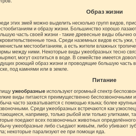
тров.
Образ жизни
еди этих змей можно выделить несколько групп видов, пр
стообитаниям и образу жизни. Большинство хорошо лазают
льшую часть своей жизни - такие древесные виды обычно 
кровительственные тона. Среди наземных видов есть ужи,
менистым местообитаниям, а есть жители влажных тропиче
рмы между ними. Некоторые виды ужеобразных тесно связ
ныряют, могут охотиться в воде. В семействе имеется дово
дущих роющий образ жизни и проводящие большую часть вр
ске, под камнями или в земле.
Питание
 пищу
ужеобразные
используют огромный спектр беспозво
лкие виды питаются преимущественно беспозвоночными и и
быча часто захватывается с помощью языка; более крупны
звоночными. Среди ужеобразных встречаются как узкоспе
тающиеся, например, только рыбой или только улитками, т
торые поедают всех позвоночных животных определённого 
бычу ужеобразные либо съедают живьём, либо убивают зу
ла; некоторые парализуют ее при помощи яда.