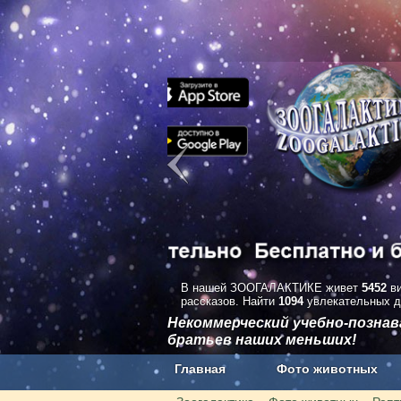
В нашей ЗООГАЛАКТИКЕ живет
5452
ви
рассказов. Найти
1094
увлекательных д
Некоммерческий учебно-позна
братьев наших меньших!
Главная
Фото животных
Наши приложения. Бесплатно и бе