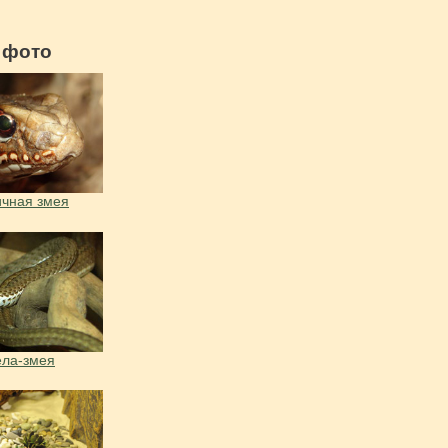
 фото
чная змея
ела-змея