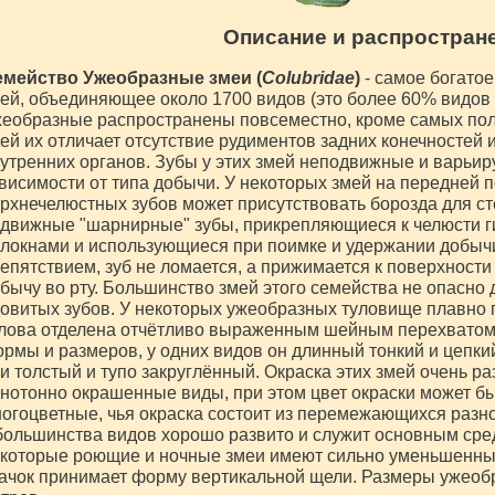
Описание и распростран
мейство Ужеобразные змеи (
Colubridae
)
- самое богато
ей, объединяющее около 1700 видов (это более 60% видов
еобразные распространены повсеместно, кроме самых поля
ей их отличает отсутствие рудиментов задних конечностей 
утренних органов. Зубы у этих змей неподвижные и варьир
висимости от типа добычи. У некоторых змей на передней 
рхнечелюстных зубов может присутствовать борозда для ст
движные "шарнирные" зубы, прикрепляющиеся к челюсти 
локнами и использующиеся при поимке и удержании добычи
епятствием, зуб не ломается, а прижимается к поверхности
бычу во рту. Большинство змей этого семейства не опасно
овитых зубов. У некоторых ужеобразных туловище плавно пе
лова отделена отчётливо выраженным шейным перехватом.
рмы и размеров, у одних видов он длинный тонкий и цепкий
и толстый и тупо закруглённый. Окраска этих змей очень ра
нотонно окрашенные виды, при этом цвет окраски может бы
огоцветные, чья окраска состоит из перемежающихся разно
большинства видов хорошо развито и служит основным сре
которые роющие и ночные змеи имеют сильно уменьшенные
ачок принимает форму вертикальной щели. Размеры ужеобр