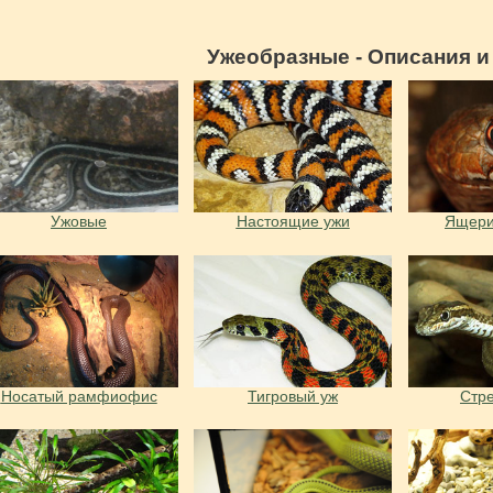
Ужеобразные - Описания и
Ужовые
Настоящие ужи
Ящери
Носатый рамфиофис
Тигровый уж
Стр