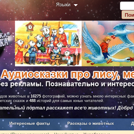
Языки
дов животных и
16275
фотографий, можно узнать много интересных фа
етских сказок и
488
историй для самых юных читателей.
вательный портал расскажет все о животных! Добро
Интересные факты
Рассказы о животных
Д
з рекламы
О проекте