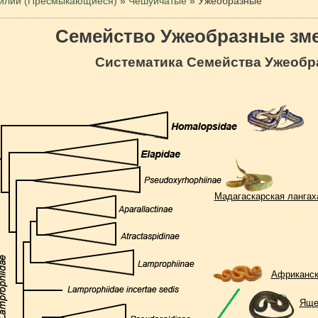
илии (Пресмыкающиеся)
»
Чешуйчатые
»
Ужеобразные
Семейство Ужеобразные зм
Систематика Семейства Ужеобр
Мадагаскарская лангах
Африканск
Яще