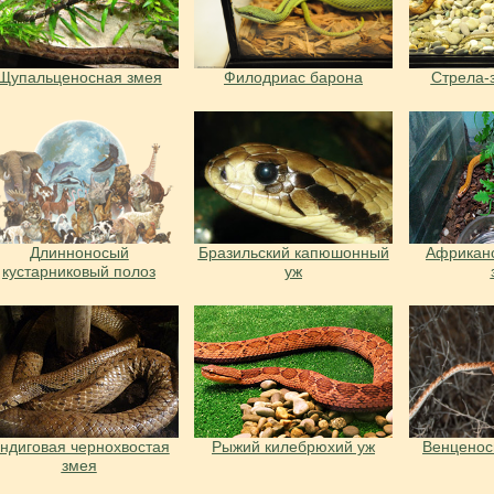
Щупальценосная змея
Филодриас барона
Стрела-
Длинноносый
Бразильский капюшонный
Африкан
кустарниковый полоз
уж
ндиговая чернохвостая
Рыжий килебрюхий уж
Венценос
змея