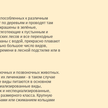
испособленных к различным
 по деревьям и проводят там
окрашены в зелёные,
 тяготеющие к пустынным и
ских лесов и все переходные
аны с водой, прекрасно плавают
льно большое число видов,
емени в лесной подстилке или в
ночных и позвоночных животных.
х личинками - в таком случае
е виды питаются в основном
циализированные виды,
ак и неспециализированные,
размерного класса. Крупную
бами или сжиманием кольцами