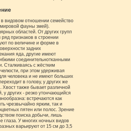
ение
е в видовом отношении семейство
 мировой фауны змей).
рных областей. От других групп
и ряд признаков в строении
уют по величине и форме в
поверхности задних
екания яда, другие имеют
гибкими соединительнотканными
. Сталкиваясь с жёстким
 челюсти, при этом удерживая
 для человека и не имеют больших
реходит в голову, у других же
 Хвост также бывает различной
, у других - резко утончающийся
знообразна: встречаются как
ть чрезвычайно ярким, так и
цветных пятен или полос. Зрение
дством поиска добычи, лишь
 глаза. У многих ночных видов
азных варьируют от 15 см до 3,5