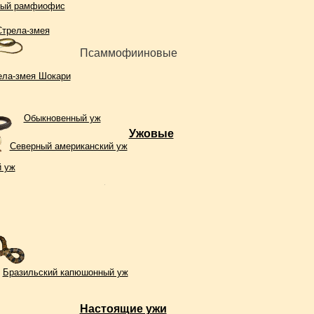
тый рамфиофис
Стрела-змея
Псаммофииновые
ела-змея Шокари
Обыкновенный уж
Ужовые
Северный американский уж
 уж
Бразильский капюшонный уж
Настоящие ужи