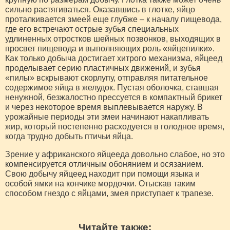
сильно растягиваться. Оказавшись в глотке, яйцо
проталкивается змеей еще глубже – к началу пищевода,
где его встречают острые зубья специальных
удлиненных отростков шейных позвонков, выходящих в
просвет пищевода и выполняющих роль «яйцепилки».
Как только добыча достигает хитрого механизма, яйцеед
проделывает серию пластичных движений, и зубья
«пилы» вскрывают скорлупу, отправляя питательное
содержимое яйца в желудок. Пустая оболочка, ставшая
ненужной, безжалостно прессуется в компактный брикет
и через некоторое время выплевывается наружу. В
урожайные периоды эти змеи начинают накапливать
жир, который постепенно расходуется в голодное время,
когда трудно добыть птичьи яйца.
Зрение у африканского яйцееда довольно слабое, но это
компенсируется отличным обонянием и осязанием.
Свою добычу яйцеед находит при помощи языка и
особой ямки на кончике мордочки. Отыскав таким
способом гнездо с яйцами, змея приступает к трапезе.
Читайте также: