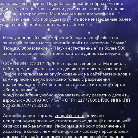
зоопарках всего мира. Подробные описания образа жизни и
удивительных фактов о диких и домашних животных от наших
авторов - натуралистов. Мы поможем вам погрузиться в
увлекательный мир природы и изучить все неизведанные ранее
уголки нашей необъятной планеты Земля!
Международный некоммерческий портал zoogalaktika.ru
занимает первое место
рейтинга mail.ru
в категории "Наука/
Техника/Образование" - "Науки естественные" из более 500
зарегистрированных интернет сайтов в данной категории.
COPYRIGHT © 2012-2026 Все права защищены. Материалы
сайта предназначены только для частного использования.
Любое использование опубликованных на сайте материалов в
коммерческих целях возможно только с разрешения
правообладателя: Учебно-познавательный интернет-портал
®
«Зоогалактика
».
Фонд содействия учебно-познавательному развитию детей и
®
взрослых «ЗООГАЛАКТИКА
» ОГРН 1177700014986 ИНН/КПП
9715306378/771501001
Администрация Портала
zoogalaktika.ru
получает
неперсонализированные статистические данные с помощью
сервисов веб-аналитики. Информация носит обезличенный
характер, в связи с чем не относится к составу персональных
данных. Наш сайт использует технологию «cookie», данная