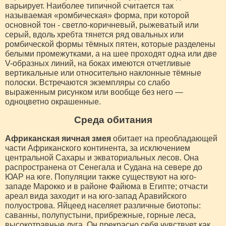
варьирует. Наиболее типичной считается так
называемая «ромбическая» форма, при которой
основной тон - светло-коричневый, рыжеватый или
серый, вдоль хребта тянется ряд овальных или
ромбической формы тёмных пятен, которые разделены
белыми промежутками, а на шее проходят одна или две
V-образных линий, на боках имеются отчетливые
вертикальные или относительно наклонные тёмные
полоски. Встречаются экземпляры со слабо
выраженным рисунком или вообще без него —
одноцветно окрашенные.
Среда обитания
Африканская яичная змея
обитает на преобладающей
части Африканского континента, за исключением
центральной Сахары и экваториальных лесов. Она
распространена от Сенегала и Судана на севере до
ЮАР на юге. Популяции также существуют на юго-
западе Марокко и в районе Файюма в Египте; отчасти
ареал вида заходит и на юго-запад Аравийского
полуострова. Яйцеед населяет различные биотопы:
саванны, полупустыни, прибрежные, горные леса,
высокотравные луга. Он прекрасно себя чувствует как