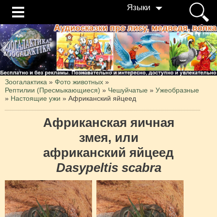
Языки
Зоогалактика
»
Фото животных
»
Рептилии (Пресмыкающиеся)
»
Чешуйчатые
»
Ужеобразные
»
Настоящие ужи
»
Aфриканский яйцеед
Африканская яичная
змея, или
африканский яйцеед
Dasypeltis scabra