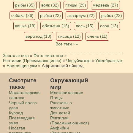
рыбы (35)
волк (32)
птицы (29)
медведь (27)
собака (26)
рыбки (22)
аквариум (22)
рыбка (22)
кошка (19)
обезьяна (16)
лось (15)
слон (13)
верблюд (13)
лисица (12)
олень (11)
Все теги »»
Зоогалактика
»
Фото животных
»
Рептилии (Пресмыкающиеся)
»
Чешуйчатые
»
Ужеобразные
»
Настоящие ужи
»
Aфриканский яйцеед
Смотрите
Окружающий
также
мир
Мадагаскарская
Млекопитающие
лангаха
Птицы
Черный полоз-
Рассказы о
удав
животных
Куроед
Для детей
Плетевидная
Рептилии
змея
(Пресмыкающиеся)
Носатая
Амфибии