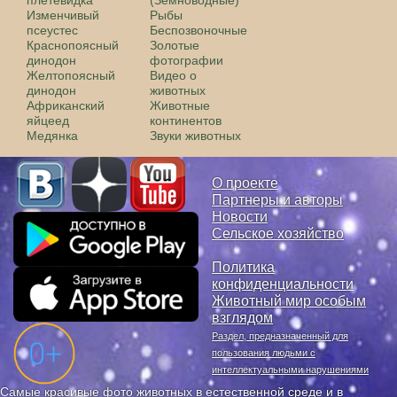
плетевидка
(Земноводные)
Изменчивый
Рыбы
псеустес
Беспозвоночные
Краснопоясный
Золотые
динодон
фотографии
Желтопоясный
Видео о
динодон
животных
Aфриканский
Животные
яйцеед
континентов
Медянка
Звуки животных
О проекте
Партнеры и авторы
Новости
Сельское хозяйство
Политика
конфиденциальности
Животный мир особым
взглядом
Раздел, предназначенный для
пользования людьми с
интеллектуальными нарушениями
Самые красивые фото животных в естественной среде и в