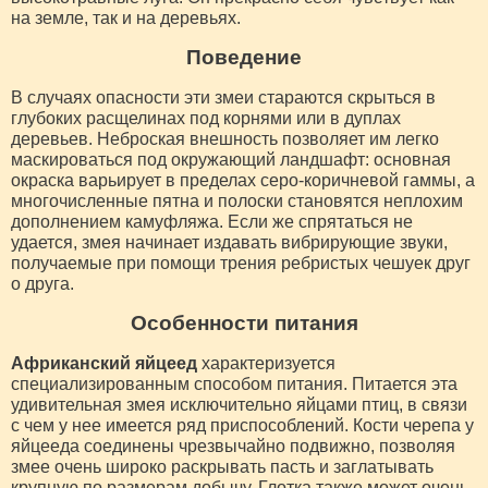
на земле, так и на деревьях.
Поведение
В случаях опасности эти змеи стараются скрыться в
глубоких расщелинах под корнями или в дуплах
деревьев. Неброская внешность позволяет им легко
маскироваться под окружающий ландшафт: основная
окраска варьирует в пределах серо-коричневой гаммы, а
многочисленные пятна и полоски становятся неплохим
дополнением камуфляжа. Если же спрятаться не
удается, змея начинает издавать вибрирующие звуки,
получаемые при помощи трения ребристых чешуек друг
о друга.
Особенности питания
Африканский яйцеед
характеризуется
специализированным способом питания. Питается эта
удивительная змея исключительно яйцами птиц, в связи
с чем у нее имеется ряд приспособлений. Кости черепа у
яйцееда соединены чрезвычайно подвижно, позволяя
змее очень широко раскрывать пасть и заглатывать
крупную по размерам добычу. Глотка также может очень