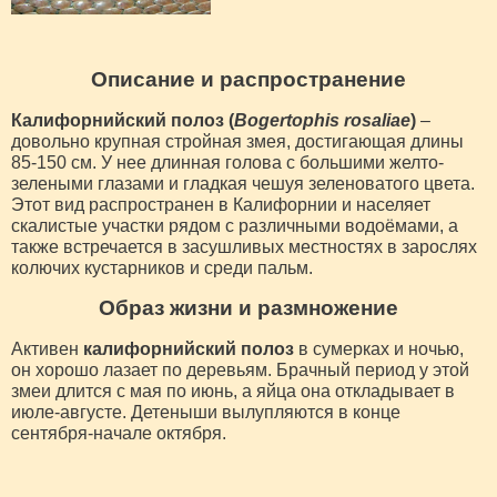
Описание и распространение
Калифорнийский полоз (
Bogertophis rosaliae
)
–
довольно крупная стройная змея, достигающая длины
85-150 см. У нее длинная голова с большими желто-
зелеными глазами и гладкая чешуя зеленоватого цвета.
Этот вид распространен в Калифорнии и населяет
скалистые участки рядом с различными водоёмами, а
также встречается в засушливых местностях в зарослях
колючих кустарников и среди пальм.
Образ жизни и размножение
Активен
калифорнийский полоз
в сумерках и ночью,
он хорошо лазает по деревьям. Брачный период у этой
змеи длится с мая по июнь, а яйца она откладывает в
июле-августе. Детеныши вылупляются в конце
сентября-начале октября.