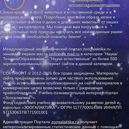
интеллектуальными нарушениями
Самые красивые фото животных в естественной среде и в
зоопарках всего мира. Подробные описания образа жизни и
удивительных фактов о диких и домашних животных от наших
авторов - натуралистов. Мы поможем вам погрузиться в
увлекательный мир природы и изучить все неизведанные ранее
уголки нашей необъятной планеты Земля!
Международный некоммерческий портал zoogalaktika.ru
занимает первое место
рейтинга mail.ru
в категории "Наука/
Техника/Образование" - "Науки естественные" из более 500
зарегистрированных интернет сайтов в данной категории.
COPYRIGHT © 2012-2026 Все права защищены. Материалы
сайта предназначены только для частного использования.
Любое использование опубликованных на сайте материалов в
коммерческих целях возможно только с разрешения
правообладателя: Учебно-познавательный интернет-портал
®
«Зоогалактика
».
Фонд содействия учебно-познавательному развитию детей и
®
взрослых «ЗООГАЛАКТИКА
» ОГРН 1177700014986 ИНН/КПП
9715306378/771501001
Администрация Портала
zoogalaktika.ru
получает
неперсонализированные статистические данные с помощью