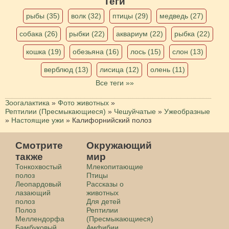
Теги
рыбы (35)
волк (32)
птицы (29)
медведь (27)
собака (26)
рыбки (22)
аквариум (22)
рыбка (22)
кошка (19)
обезьяна (16)
лось (15)
слон (13)
верблюд (13)
лисица (12)
олень (11)
Все теги »»
Зоогалактика
»
Фото животных
»
Рептилии (Пресмыкающиеся)
»
Чешуйчатые
»
Ужеобразные
»
Настоящие ужи
»
Калифорнийский полоз
Смотрите
Окружающий
также
мир
Тонкохвостый
Млекопитающие
полоз
Птицы
Леопардовый
Рассказы о
лазающий
животных
полоз
Для детей
Полоз
Рептилии
Меллендорфа
(Пресмыкающиеся)
Бамбуковый
Амфибии