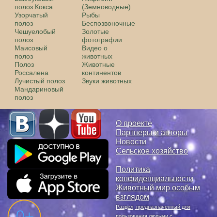
полоз Кокса
(Земноводные)
Узорчатый
Рыбы
полоз
Беспозвоночные
Чешуелобый
Золотые
полоз
фотографии
Маисовый
Видео о
полоз
животных
Полоз
Животные
Россалена
континентов
Лучистый полоз
Звуки животных
Мандариновый
полоз
О проекте
Партнеры и авторы
Новости
Сельское хозяйство
Политика
конфиденциальности
Животный мир особым
взглядом
Раздел, предназначенный для
пользования людьми с