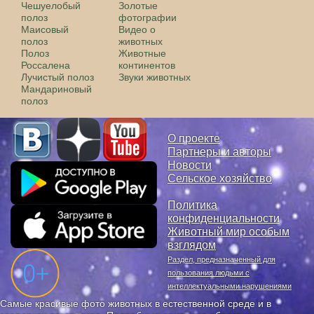
Чешуелобый
Золотые
полоз
фотографии
Маисовый
Видео о
полоз
животных
Полоз
Животные
Россалена
континентов
Лучистый полоз
Звуки животных
Мандариновый
полоз
О проекте
Партнеры и авторы
Новости
Сельское хозяйство
Политика
конфиденциальности
Животный мир особым
взглядом
Раздел, предназначенный для
пользования людьми с
интеллектуальными нарушениями
Самые красивые фото животных в естественной среде и в