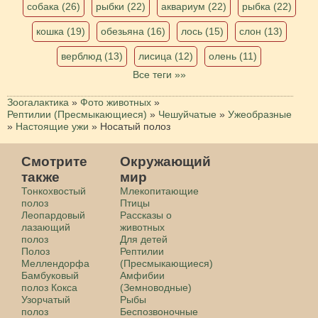
собака (26)
рыбки (22)
аквариум (22)
рыбка (22)
кошка (19)
обезьяна (16)
лось (15)
слон (13)
верблюд (13)
лисица (12)
олень (11)
Все теги »»
Зоогалактика
»
Фото животных
»
Рептилии (Пресмыкающиеся)
»
Чешуйчатые
»
Ужеобразные
»
Настоящие ужи
»
Носатый полоз
Смотрите
Окружающий
также
мир
Тонкохвостый
Млекопитающие
полоз
Птицы
Леопардовый
Рассказы о
лазающий
животных
полоз
Для детей
Полоз
Рептилии
Меллендорфа
(Пресмыкающиеся)
Бамбуковый
Амфибии
полоз Кокса
(Земноводные)
Узорчатый
Рыбы
полоз
Беспозвоночные