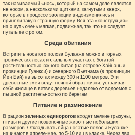
так называемый «нос», который на самом деле является
не носом, а несколькими щитками, загнутыми вверх,
которые в процессе эволюции видоизменились и
приняли такую странную форму. Вся эта «конструкция»
на ощупь очень мягкая, подвижная, так что не следует
путать ее с рогом.
Среда обитания
Встретить носатого полоза Буланже можно в горных
тропических лесах и скальных участках с богатой
растительностью южного Китая (на острове Хайнань и
провинции Гуанкси) и северного Вьетнама (в провинции
Йен Бай) на высотах между 300 и 1100 метров. Эти
древесные змеи ведут ночной образ жизни, устраивая
себе жилище в ветвях деревьев недалеко от водоемов с
пышной растительностью по берегам.
Питание и размножение
В рацион
зеленых единорогов
входят мелкие грызуны,
птицы и другие позвоночные животные небольших
размеров. Откладывать яйца носатые полосы Буланже
начинают в апреле-мае, по 5-10 яиц в кладке. Через два