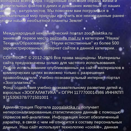
зоопарках всего мира. Подробные описания образа жизни и
удивительных фактов о диких и домашних животных от наших
авторов - натуралистов. Мы поможем вам погрузиться в
увлекательный мир природы и изучить все неизведанные ранее
уголки нашей необъятной планеты Земля!
Международный некоммерческий портал zoogalaktika.ru
занимает первое место
рейтинга mail.ru
в категории "Наука/
Техника/Образование" - "Науки естественные" из более 500
зарегистрированных интернет сайтов в данной категории.
COPYRIGHT © 2012-2026 Все права защищены. Материалы
сайта предназначены только для частного использования.
Любое использование опубликованных на сайте материалов в
коммерческих целях возможно только с разрешения
правообладателя: Учебно-познавательный интернет-портал
®
«Зоогалактика
».
Фонд содействия учебно-познавательному развитию детей и
®
взрослых «ЗООГАЛАКТИКА
» ОГРН 1177700014986 ИНН/КПП
9715306378/771501001
Администрация Портала
zoogalaktika.ru
получает
неперсонализированные статистические данные с помощью
сервисов веб-аналитики. Информация носит обезличенный
характер, в связи с чем не относится к составу персональных
данных. Наш сайт использует технологию «cookie», данная