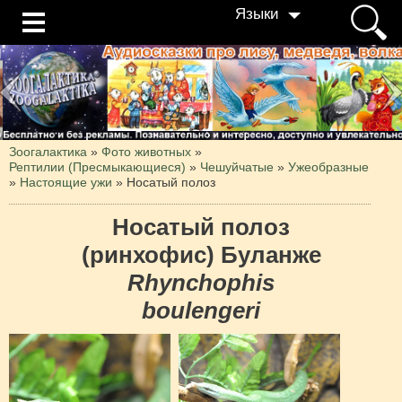
Языки
Зоогалактика
»
Фото животных
»
Рептилии (Пресмыкающиеся)
»
Чешуйчатые
»
Ужеобразные
»
Настоящие ужи
»
Носатый полоз
Носатый полоз
(ринхофис) Буланже
Rhynchophis
boulengeri