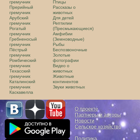
гремучник
Птицы
Прерийный
Рассказы о
гремучник
животных
Арубский
Для детей
гремучник
Рептилии
Рогатый
(Пресмыкающиеся)
гремучник
Амфибии
Гребненосый
(Земноводные)
гремучник
Рыбы
Пёстрый
Беспозвоночные
гремучник
Золотые
Ромбический
фотографии
гремучник
Видео о
Техасский
животных
гремучник
Животные
Каталинский
континентов
гремучник
Звуки животных
Каскавелла
О проекте
Партнеры и авторы
Новости
Сельское хозяйство
Политика