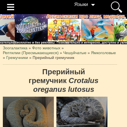
Языки
Зоогалактика
»
Фото животных
»
Рептилии (Пресмыкающиеся)
»
Чешуйчатые
»
Ямкоголовые
»
Гремучники
»
Прерийный гремучник
Прерийный
гремучник
Crotalus
oreganus lutosus