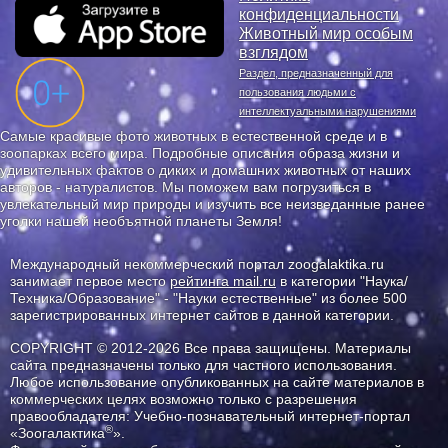
конфиденциальности
Животный мир особым
взглядом
Раздел, предназначенный для
пользования людьми с
интеллектуальными нарушениями
Самые красивые фото животных в естественной среде и в
зоопарках всего мира. Подробные описания образа жизни и
удивительных фактов о диких и домашних животных от наших
авторов - натуралистов. Мы поможем вам погрузиться в
увлекательный мир природы и изучить все неизведанные ранее
уголки нашей необъятной планеты Земля!
Международный некоммерческий портал zoogalaktika.ru
занимает первое место
рейтинга mail.ru
в категории "Наука/
Техника/Образование" - "Науки естественные" из более 500
зарегистрированных интернет сайтов в данной категории.
COPYRIGHT © 2012-2026 Все права защищены. Материалы
сайта предназначены только для частного использования.
Любое использование опубликованных на сайте материалов в
коммерческих целях возможно только с разрешения
правообладателя: Учебно-познавательный интернет-портал
®
«Зоогалактика
».