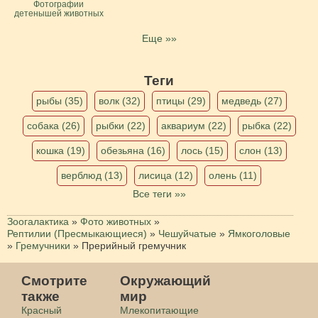
Фотографии
детенышей животных
Еще »»
Теги
рыбы (35)
волк (32)
птицы (29)
медведь (27)
собака (26)
рыбки (22)
аквариум (22)
рыбка (22)
кошка (19)
обезьяна (16)
лось (15)
слон (13)
верблюд (13)
лисица (12)
олень (11)
Все теги »»
Зоогалактика
»
Фото животных
»
Рептилии (Пресмыкающиеся)
»
Чешуйчатые
»
Ямкоголовые
»
Гремучники
»
Прерийный гремучник
Смотрите
Окружающий
также
мир
Красный
Млекопитающие