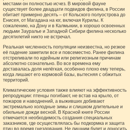
местами он полностью исчез. В мировой фауне
существует более двадцати подвидов филина, в России
обитает примерно десять – от Кольского полуострова до
Енисея, от Магадана на юг, включая Курилы. К
сожалению, на Дону и в Калмыкии, в хорошо освоенных
людьми Зауралье и Западной Сибири филина несколько
десятилетий никто не встречал.
Реальная численность популяции неизвестна, но резкое
её падение заметили все и повсеместно. Ранее филина
отстреливали по идейным или религиозным причинам
абсолютно сознательно. Во все времена ему
доставалась доля нелёгкая, особенно плохо ему теперь,
когда лишают его кормовой базы, вытесняя с обжитых
территорий.
Климатические условия также влияют на эффективность
репродукции: птенцы погибают, не встав на крыло, от
пожаров и наводнений, а выживших добивают
экстремально холодные зимы и слишком длительные и
обильные дожди весной. В Красной книге России
отмечается необходимость создания специальных
заказников, где осуществлялась бы подкормка и защита
птиц во время гнездования. Не лишним будет и доносить