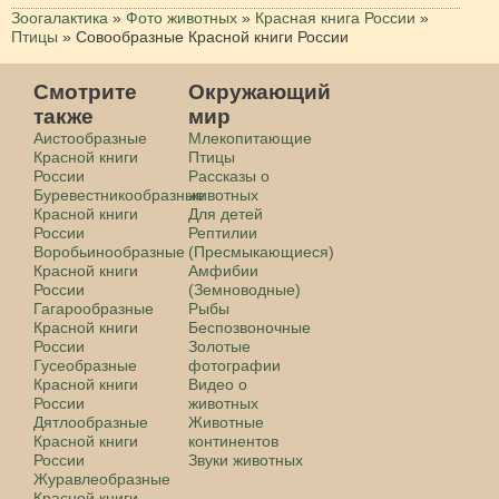
Зоогалактика
»
Фото животных
»
Красная книга России
»
Птицы
»
Совообразные Красной книги России
Смотрите
Окружающий
также
мир
Аистообразные
Млекопитающие
Красной книги
Птицы
России
Рассказы о
Буревестникообразные
животных
Красной книги
Для детей
России
Рептилии
Воробьинообразные
(Пресмыкающиеся)
Красной книги
Амфибии
России
(Земноводные)
Гагарообразные
Рыбы
Красной книги
Беспозвоночные
России
Золотые
Гусеобразные
фотографии
Красной книги
Видео о
России
животных
Дятлообразные
Животные
Красной книги
континентов
России
Звуки животных
Журавлеобразные
Красной книги