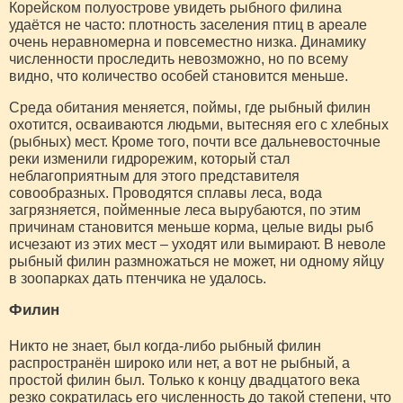
Корейском полуострове увидеть рыбного филина
удаётся не часто: плотность заселения птиц в ареале
очень неравномерна и повсеместно низка. Динамику
численности проследить невозможно, но по всему
видно, что количество особей становится меньше.
Среда обитания меняется, поймы, где рыбный филин
охотится, осваиваются людьми, вытесняя его с хлебных
(рыбных) мест. Кроме того, почти все дальневосточные
реки изменили гидрорежим, который стал
неблагоприятным для этого представителя
совообразных. Проводятся сплавы леса, вода
загрязняется, пойменные леса вырубаются, по этим
причинам становится меньше корма, целые виды рыб
исчезают из этих мест – уходят или вымирают. В неволе
рыбный филин размножаться не может, ни одному яйцу
в зоопарках дать птенчика не удалось.
Филин
Никто не знает, был когда-либо рыбный филин
распространён широко или нет, а вот не рыбный, а
простой филин был. Только к концу двадцатого века
резко сократилась его численность до такой степени, что