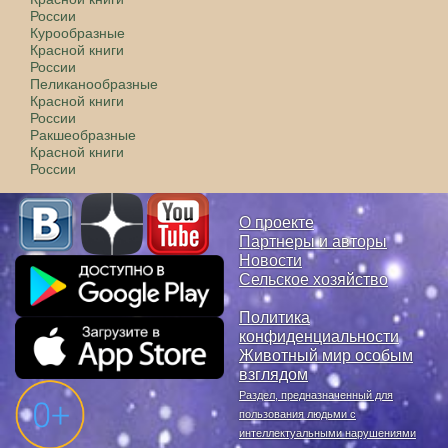
России
Курообразные
Красной книги
России
Пеликанообразные
Красной книги
России
Ракшеобразные
Красной книги
России
О проекте
Партнеры и авторы
Новости
Сельское хозяйство
Политика
конфиденциальности
Животный мир особым
взглядом
Раздел, предназначенный для
пользования людьми с
интеллектуальными нарушениями