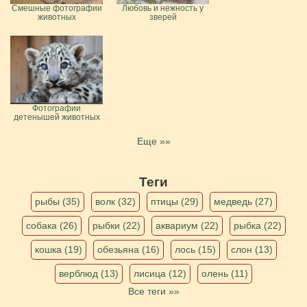
Смешные фотографии
Любовь и нежность у
животных
зверей
Фотографии
детенышей животных
Еще »»
Теги
рыбы (35)
волк (32)
птицы (29)
медведь (27)
собака (26)
рыбки (22)
аквариум (22)
рыбка (22)
кошка (19)
обезьяна (16)
лось (15)
слон (13)
верблюд (13)
лисица (12)
олень (11)
Все теги »»