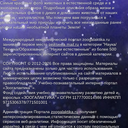
Самые красивые фото животных в естественной среде и в
зоопарках всего мира. Подробные описания образа жизни и
удивительных фактов о диких и домашних животных от наших
авторов - натуралистов. Мы поможем вам погрузиться в
увлекательный мир природы и изучить все неизведанные ранее
уголки нашей необъятной планеты Земля!
Международный некоммерческий портал zoogalaktika.ru
занимает первое место
рейтинга mail.ru
в категории "Наука/
Техника/Образование" - "Науки естественные" из более 500
зарегистрированных интернет сайтов в данной категории.
COPYRIGHT © 2012-2026 Все права защищены. Материалы
сайта предназначены только для частного использования.
Любое использование опубликованных на сайте материалов в
коммерческих целях возможно только с разрешения
правообладателя: Учебно-познавательный интернет-портал
®
«Зоогалактика
».
Фонд содействия учебно-познавательному развитию детей и
®
взрослых «ЗООГАЛАКТИКА
» ОГРН 1177700014986 ИНН/КПП
9715306378/771501001
Администрация Портала
zoogalaktika.ru
получает
неперсонализированные статистические данные с помощью
сервисов веб-аналитики. Информация носит обезличенный
характер, в связи с чем не относится к составу персональных