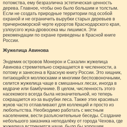
потомства, ему безразлична эстетическая ценность
дерева. Главное, чтобы оно было большим и толстым.
Если не создать природные территории под особой
охраной и не ограничить вырубки старых деревьев в
причерноморской черте курортов Краснодарского края,
узлоусого жука-дровосека мы лишимся. Эти
рекомендации по охране приведены в Красной книге
России.
Жужелица Авинова
Эндемик островов Монерон и Сахалин жужелица
Авинова стремительно сокращается в численности, а
потому и занесена в Красную книгу России. Это хищник,
питающийся моллюсками и многими беспозвоночными,
селится жужелица чаще в смешанных лесах, иногда в
кедраче или бамбучнике. В целом, численность этого
насекомого всегда была незначительной, но теперь
сокращается из-за вырубки леса. Также этих красивых
жуков часто отлавливают для коллекций и просто из
любопытства. Необходимо работать с местным
населением, вести разъяснительные беседы. Создание
небольшого заказника неподалёку от города Чехова, где
жужелица встречается чаще, было бы хорошим