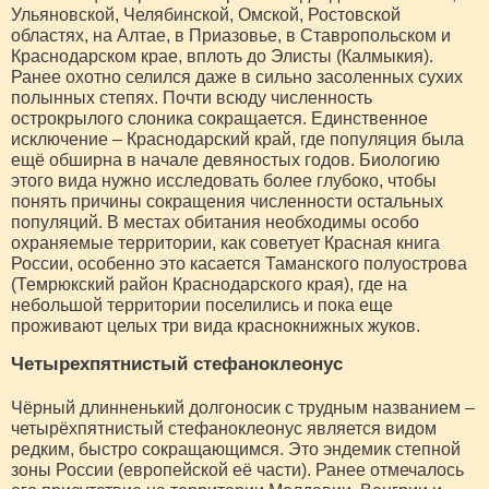
Ульяновской, Челябинской, Омской, Ростовской
областях, на Алтае, в Приазовье, в Ставропольском и
Краснодарском крае, вплоть до Элисты (Калмыкия).
Ранее охотно селился даже в сильно засоленных сухих
полынных степях. Почти всюду численность
острокрылого слоника сокращается. Единственное
исключение – Краснодарский край, где популяция была
ещё обширна в начале девяностых годов. Биологию
этого вида нужно исследовать более глубоко, чтобы
понять причины сокращения численности остальных
популяций. В местах обитания необходимы особо
охраняемые территории, как советует Красная книга
России, особенно это касается Таманского полуострова
(Темрюкский район Краснодарского края), где на
небольшой территории поселились и пока еще
проживают целых три вида краснокнижных жуков.
Четырехпятнистый стефаноклеонус
Чёрный длинненький долгоносик с трудным названием –
четырёхпятнистый стефаноклеонус является видом
редким, быстро сокращающимся. Это эндемик степной
зоны России (европейской её части). Ранее отмечалось