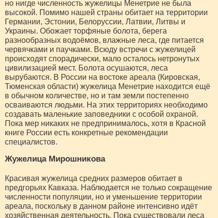
но нигде численность жужелицы Менетрие не была
высокой. Помимо нашей страны обитает на территории
Германии, Эстонии, Белоруссии, Латвии, Литвы и
Украины. Обожает торфяные болота, берега
разнообразных водоёмов, влажные леса, где питается
червячками и паучками. Всюду встречи с жужелицей
происходят спорадически, мало осталось нетронутых
цивилизацией мест. Болота осушаются, леса
вырубаются. В России на востоке ареала (Кировская,
Тюменская области) жужелица Менетрие находится ещё
в обычном количестве, но и там земли постепенно
осваиваются людьми. На этих территориях необходимо
создавать маленькие заповедники с особой охраной.
Пока мер никаких не предпринималось, хотя в Красной
книге России есть конкретные рекомендации
специалистов.
Жужелица Мирошникова
Красивая жужелица средних размеров обитает в
предгорьях Кавказа. Наблюдается не только сокращение
численности популяции, но и уменьшение территории
ареала, поскольку в данном районе интенсивно идёт
хозяйственная деятельность. Пока существовали леса