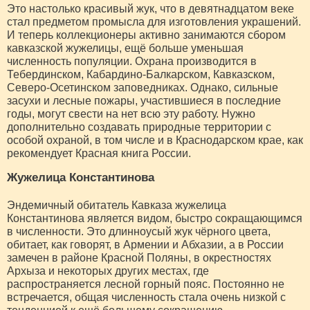
Это настолько красивый жук, что в девятнадцатом веке
стал предметом промысла для изготовления украшений.
И теперь коллекционеры активно занимаются сбором
кавказской жужелицы, ещё больше уменьшая
численность популяции. Охрана производится в
Тебердинском, Кабардино-Балкарском, Кавказском,
Северо-Осетинском заповедниках. Однако, сильные
засухи и лесные пожары, участившиеся в последние
годы, могут свести на нет всю эту работу. Нужно
дополнительно создавать природные территории с
особой охраной, в том числе и в Краснодарском крае, как
рекомендует Красная книга России.
Жужелица Константинова
Эндемичный обитатель Кавказа жужелица
Константинова является видом, быстро сокращающимся
в численности. Это длинноусый жук чёрного цвета,
обитает, как говорят, в Армении и Абхазии, а в России
замечен в районе Красной Поляны, в окрестностях
Архыза и некоторых других местах, где
распространяется лесной горный пояс. Постоянно не
встречается, общая численность стала очень низкой с