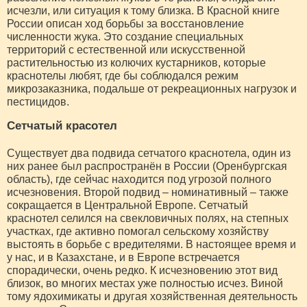
исчезли, или ситуация к тому близка. В Красной книге
России описан ход борьбы за восстановление
численности жука. Это создание специальных
территорий с естественной или искусственной
растительностью из колючих кустарников, которые
краснотелы любят, где бы соблюдался режим
микрозаказника, подальше от рекреационных нагрузок и
пестицидов.
Сетчатый красотел
Существует два подвида сетчатого краснотела, один из
них ранее был распространён в России (Оренбургская
область), где сейчас находится под угрозой полного
исчезновения. Второй подвид – номинативный – также
сокращается в Центральной Европе. Сетчатый
краснотел селился на свекловичных полях, на степных
участках, где активно помогал сельскому хозяйству
выстоять в борьбе с вредителями. В настоящее время и
у нас, и в Казахстане, и в Европе встречается
спорадически, очень редко. К исчезновению этот вид
близок, во многих местах уже полностью исчез. Виной
тому ядохимикаты и другая хозяйственная деятельность