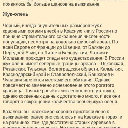
появилось бы больше шансов на выживание.
Жук-олень
Чёрный, иногда внушительных размеров жук с
красивыми рогами внесён в Красную книгу России по
причине стремительного сокращения численности
популяции, несмотря на довольно широкий ареал. По
всей Европе от Франции до Швеции, от Балкан до
Передней Азии, по Литве и Белоруссии, Латвии и
Молдавии проходят следы его существования. В России
жук-олень имеет северные границы ареала – Псковская,
Рязанская, Тульская, Волгоградская области, Калмыкия,
Краснодарский край и Ставропольский, Башкирия и
Чувашия являются местами его обитания. Однако
повсеместно замечено исчезновение этого рогатого
красавца. Точные расчёты численности отсутствуют,
однако косвенных данных достаточно много, и все они
говорят о сокращении количества особей жука-оленя.
Казалось бы, насекомое хорошо приспособлено к
выживанию, ранее оно селилось и на Кавказе в горах, и
на равнинах, там, где достаточно старых деревьев в
широколиственных лесах. Но вековые лесные массивы