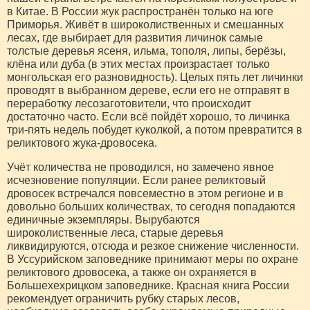
в Китае. В России жук распространён только на юге
Приморья. Живёт в широколиственных и смешанных
лесах, где выбирает для развития личинок самые
толстые деревья ясеня, ильма, тополя, липы, берёзы,
клёна или дуба (в этих местах произрастает только
монгольская его разновидность). Целых пять лет личинки
проводят в выбранном дереве, если его не отправят в
переработку лесозаготовители, что происходит
достаточно часто. Если всё пойдёт хорошо, то личинка
три-пять недель побудет куколкой, а потом превратится в
реликтового жука-дровосека.
Учёт количества не проводился, но замечено явное
исчезновение популяции. Если ранее реликтовый
дровосек встречался повсеместно в этом регионе и в
довольно больших количествах, то сегодня попадаются
единичные экземпляры. Вырубаются
широколиственные леса, старые деревья
ликвидируются, отсюда и резкое снижение численности.
В Уссурийском заповеднике принимают меры по охране
реликтового дровосека, а также он охраняется в
Большехехрицком заповеднике. Красная книга России
рекомендует ограничить рубку старых лесов,