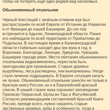
чтобы не потерять ещё один редкий вид насекомых.
Обыкновенный отшельник
Чёрный блестящий с зелёным отливом жук был
распространён по всей Европе от Испании до Норвегии
и от Франции до нашей Башкирии. До сих пор
встречается в Адыгее, Ленинградской области. Ранее
его наблюдали по всей территории от Прибалтики до
Подольска. В настоящее время в Калининградской
области стабильно находят два-три жука в год, в
Воронеже, Белгороде, Липецке, Удмуртии, Чувашии,
Башкирии гораздо реже. Места обитания обыкновенного
отшельника видоизменились, перестали быть
пригодными для проживания. Старые деревья
вырублены, леса расчищены, пни выкорчеваны. Негде
стало личинок подращивать. В Европе ситуация ничуть
не лучше. Обыкновенный отшельник занесён не только в
Красную книгу России, но и в Европейский красный
список. В нашей стране жука охраняют заповедники
Приокско-Террасный, Шульган-Таш и Жигулёвский.
Согласно рекомендациям составителей Красной Книги
России, прежде всего, нужно охранять старые
лиственные деревья, дубы в особенности, тогда и