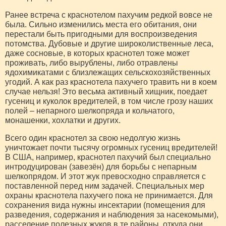
Ранее встреча с краснотелом пахучим редкой вовсе не
была. Сильно изменились места его обитания, они
перестали быть пригодными для воспроизведения
потомства. Дубовые и другие широколиственные леса,
даже сосновые, в которых краснотел тоже может
проживать, либо вырублены, либо отравлены
ядохимикатами с близлежащих сельскохозяйственных
угодий. А как раз краснотела пахучего травить ни в коем
случае нельзя! Это весьма активный хищник, поедает
гусениц и куколок вредителей, в том числе грозу наших
полей – непарного шелкопряда и кольчатого,
монашенки, хохлатки и других.
Всего один краснотел за свою недолгую жизнь
уничтожает почти тысячу огромных гусениц вредителей!
В США, например, краснотел пахучий был специально
интродуцирован (завезён) для борьбы с непарным
шелкопрядом. И этот жук превосходно справляется с
поставленной перед ним задачей. Специальных мер
охраны краснотела пахучего пока не принимается. Для
сохранения вида нужны инсектарии (помещения для
разведения, содержания и наблюдения за насекомыми),
расселение полезных жуков в те районы, откуда они