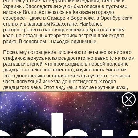
его присутствие на территории Молдавии, Венгрии и
Украины. Впоследствии жучок был описан в пустынях
низовья Волги, встречался на Кавказе и гораздо
севернее – даже в Самаре и Воронеже, в Оренбургских
степях и в западном Казахстане. Наиболее
распространён в настоящее время в Краснодарском
крае, на остальных территориях встречи происходят
редко. В основном – находки единичные.
Поскольку сокращение численности четырёхпятнистого
стефаноклеонуса началось достаточно давно (с началом
распашки степей, что происходило в первой половине
двадцатого века повсеместно), изученность биологии
этого долгоносика оставляет желать лучшего. Большая
часть популяций исчезла до шестидесятых годов
двадцатого века. Этот вид, как и другие крупные жуки,
откладывает личинок в почве, а потому для их
выживания необходимы нетронутые ландшафты
крупной площади – в несколько гектаров. Произошло
так, что жука лишили главного – мест обитания.
Необходимо восстановить утраченное, вернуть
насекомому возможность размножаться. Для этого в
местах обнаружения популяции нужно создавать
Все самое интересное
природные территории с особым охранным статусом.