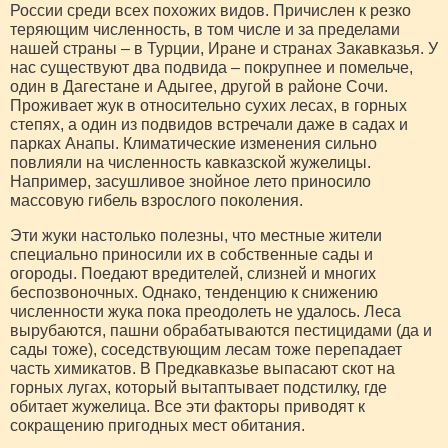
России среди всех похожих видов. Причислен к резко
теряющим численность, в том числе и за пределами
нашей страны – в Турции, Иране и странах Закавказья. У
нас существуют два подвида – покрупнее и помельче,
один в Дагестане и Адыгее, другой в районе Сочи.
Проживает жук в относительно сухих лесах, в горных
степях, а один из подвидов встречали даже в садах и
парках Анапы. Климатические изменения сильно
повлияли на численность кавказской жужелицы.
Например, засушливое знойное лето приносило
массовую гибель взрослого поколения.
Эти жуки настолько полезны, что местные жители
специально приносили их в собственные сады и
огороды. Поедают вредителей, слизней и многих
беспозвоночных. Однако, тенденцию к снижению
численности жука пока преодолеть не удалось. Леса
вырубаются, пашни обрабатываются пестицидами (да и
сады тоже), соседствующим лесам тоже перепадает
часть химикатов. В Предкавказье выпасают скот на
горных лугах, который вытаптывает подстилку, где
обитает жужелица. Все эти факторы приводят к
сокращению пригодных мест обитания.