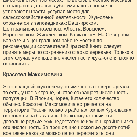
сокращаются, старые дубы умирают, а новые не
успевают вырасти, уступая место для
сельскохозяйственной деятельности. Жук-олень
охраняется в заповедниках: Башкирском,
Центральночернозёмном, «Лес на Ворскле»,
Воронежском, Жигулёвском, Кавказском. На Северном
Кавказе и в центральном районе России по
рекомендации составителей Красной Книги следует
принять меры по сохранению старых деревьев. Только в
этом случае уменьшение численности жука-оленя можно
остановить.
Красотел Максимовича
Этот изящный жук почему-то именно на севере ареала,
то есть, у нас в стране, быстро сокращает численность
популяции. В Японии, Корее, Китае его количество
обычно. Красотел Максимовича встречается на
территории России только в районах южных Курильских
островов и на Сахалине. Поскольку встречи эти
довольно редкие, жук недостаточно изучен, крайне низка
его численность. За прошедшие несколько десятилетий
все такие находки можно легко пересчитать, они