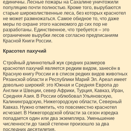
единичны. Лесные пожары на Сахалине уничтожили
популяцию почти полностью. Кроме того, вырубаются
старые широколиственные леса, без которых краснотел
не может размножаться. Самое обидное то, что даже
меры по охране этого насекомого до сих пор не
разработаны. Единственное, что требуется – это
ограничение вырубки лесов согласно предписаниям
Красной Книги России.
Красотел пахучий
Стройный длиннотелый жук средних размеров
краснотел пахучий является редким видом, занесён в
Красную книгу России и в список редких видов животных
Рязанской области и Республики Марий Эл. Ареал имеет
довольно широкий: это Южная и Средняя Европа до
Англии и Швеции, север Африки, Турция, Кавказ, Иран,
Средняя Азия. В России облюбовал Ульяновскую,
Калининградскую, Нижегородскую области, Северный
Кавказ. Нужно отметить, что повсеместно краснотел
исчезает. В Нижегородской области за сезон изредка
попадается один или два экземпляра. Уменьшение
численности до такой степени произошло за два
последних десятилетия.