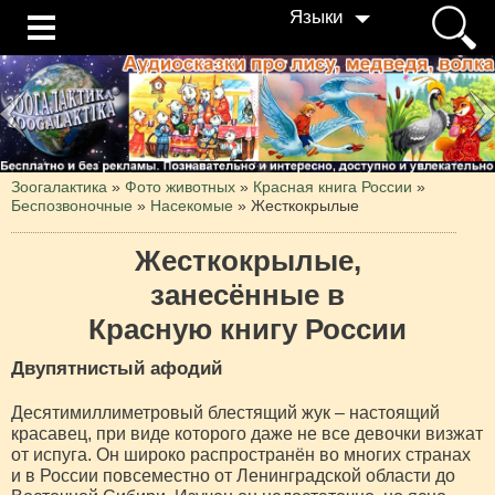
Языки
Зоогалактика
»
Фото животных
»
Красная книга России
»
Беспозвоночные
»
Насекомые
»
Жесткокрылые
Жесткокрылые,
занесённые в
Красную книгу России
Двупятнистый афодий
Десятимиллиметровый блестящий жук – настоящий
красавец, при виде которого даже не все девочки визжат
от испуга. Он широко распространён во многих странах
и в России повсеместно от Ленинградской области до