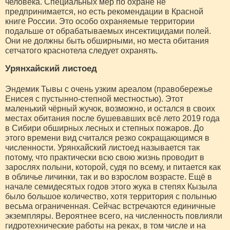
человека. Специальных мер по охране не
предпринимается, но есть рекомендации в Красной
книге России. Это особо охраняемые территории
подальше от обрабатываемых инсектицидами полей.
Они не должны быть обширными, но места обитания
сетчатого краснотела следует охранять.
Урянхайский листоед
Эндемик Тывы с очень узким ареалом (правобережье
Енисея с пустынно-степной местностью). Этот
маленький чёрный жучок, возможно, и остался в своих
местах обитания после бушевавших всё лето 2019 года
в Сибири обширных лесных и степных пожаров. До
этого времени вид считался резко сокращающимся в
численности. Урянхайский листоед называется так
потому, что практически всю свою жизнь проводит в
зарослях полыни, которой, судя по всему, и питается как
в обличье личинки, так и во взрослом возрасте. Ещё в
начале семидесятых годов этого жука в степях Кызыла
было большое количество, хотя территория с полынью
весьма ограниченная. Сейчас встречаются единичные
экземпляры. Вероятнее всего, на численность повлияли
гидротехнические работы на реках, в том числе и на