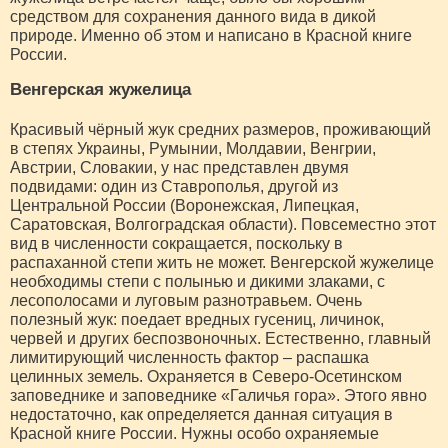
средством для сохранения данного вида в дикой
природе. Именно об этом и написано в Красной книге
России.
Венгерская жужелица
Красивый чёрный жук средних размеров, проживающий
в степях Украины, Румынии, Молдавии, Венгрии,
Австрии, Словакии, у нас представлен двумя
подвидами: один из Ставрополья, другой из
Центральной России (Воронежская, Липецкая,
Саратовская, Волгоградская области). Повсеместно этот
вид в численности сокращается, поскольку в
распаханной степи жить не может. Венгерской жужелице
необходимы степи с полынью и дикими злаками, с
лесополосами и луговым разнотравьем. Очень
полезный жук: поедает вредных гусениц, личинок,
червей и других беспозвоночных. Естественно, главный
лимитирующий численность фактор – распашка
целинных земель. Охраняется в Северо-Осетинском
заповеднике и заповеднике «Галичья гора». Этого явно
недостаточно, как определяется данная ситуация в
Красной книге России. Нужны особо охраняемые