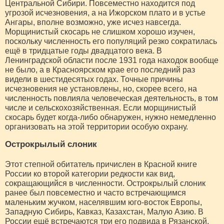
Центральной Сибири. Повсеместно находится под
угрозой исчезновения, а на Ижорском плато и в устье
Ангары, вполне возможно, уже исчез навсегда.
Морщинистый скосарь не слишком хорошо изучен,
поскольку численность его популяций резко сократилась
ещё в тридцатые годы двадцатого века. В
Ленинградской области после 1931 года находок вообще
не было, а в Красноярском крае его последний раз
видели в шестидесятых годах. Точные причины
исчезновения не установлены, но, скорее всего, на
численность повлияла человеческая деятельность, в том
числе и сельскохозяйственная. Если морщинистый
скосарь будет когда-либо обнаружен, нужно немедленно
организовать на этой территории особую охрану.
Острокрылый слоник
Этот степной обитатель причислен в Красной книге
России ко второй категории редкости как вид,
сокращающийся в численности. Острокрылый слоник
ранее был повсеместно и часто встречающимся
маленьким жучком, населявшим юго-восток Европы,
Западную Сибирь, Кавказ, Казахстан, Малую Азию. В
России ещё встречаются три его подвида в Рязанской,