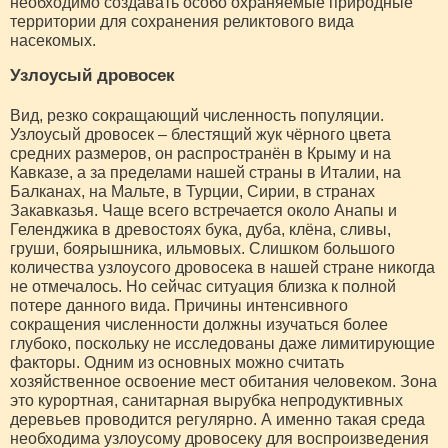
необходимо создавать особо охраняемые природные
территории для сохранения реликтового вида
насекомых.
Узлоусый дровосек
Вид, резко сокращающий численность популяции.
Узлоусый дровосек – блестящий жук чёрного цвета
средних размеров, он распространён в Крыму и на
Кавказе, а за пределами нашей страны в Италии, на
Балканах, на Мальте, в Турции, Сирии, в странах
Закавказья. Чаще всего встречается около Анапы и
Геленджика в древостоях бука, дуба, клёна, сливы,
груши, боярышника, ильмовых. Слишком большого
количества узлоусого дровосека в нашей стране никогда
не отмечалось. Но сейчас ситуация близка к полной
потере данного вида. Причины интенсивного
сокращения численности должны изучаться более
глубоко, поскольку не исследованы даже лимитирующие
факторы. Одним из основных можно считать
хозяйственное освоение мест обитания человеком. Зона
это курортная, санитарная вырубка непродуктивных
деревьев проводится регулярно. А именно такая среда
необходима узлоусому дровосеку для воспроизведения