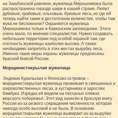
на Закубанской равнине, жужелица Мирошникова была
распространена гораздо шире в нашей стране. Любит
дубовые, грабовые, ольховые, буковые леса, но где ей
теперь найти такие в достаточном количестве, чтобы там
жука не беспокоили? Охраняется жужелица
Мирошникова только в Кавказском заповеднике. Этого
очень мало, по мнению специалистов. Нужно создавать
небольшие территории под особой охраной там, где
плотность жужелицы наиболее высока. А также
необходимо запретить в этих местах вырубку леса.
Именно такие меры охраны жужелицы предписаны
Красной Книгой России.
Морщинистокрылая жужелица
Эндемик Курильских и Японских островов –
морщинистокрылая жужелица проживает в смешанных и
широколиственных лесах, в кустарниках и зарослях
бамбука. Изредка её видели на песчаных пляжах
морского побережья. Этот вид занесён в Красную книгу
России из-за резкого сокращения численности, которая
никогда особо высокой и не была. В основном
морщинистокрылая жужелица вымирает из-за вырубки