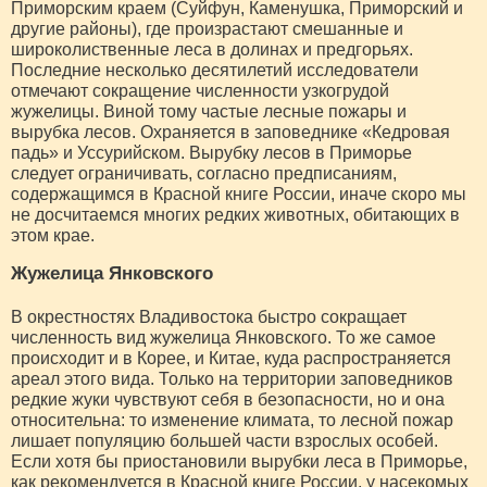
Приморским краем (Суйфун, Каменушка, Приморский и
другие районы), где произрастают смешанные и
широколиственные леса в долинах и предгорьях.
Последние несколько десятилетий исследователи
отмечают сокращение численности узкогрудой
жужелицы. Виной тому частые лесные пожары и
вырубка лесов. Охраняется в заповеднике «Кедровая
падь» и Уссурийском. Вырубку лесов в Приморье
следует ограничивать, согласно предписаниям,
содержащимся в Красной книге России, иначе скоро мы
не досчитаемся многих редких животных, обитающих в
этом крае.
Жужелица Янковского
В окрестностях Владивостока быстро сокращает
численность вид жужелица Янковского. То же самое
происходит и в Корее, и Китае, куда распространяется
ареал этого вида. Только на территории заповедников
редкие жуки чувствуют себя в безопасности, но и она
относительна: то изменение климата, то лесной пожар
лишает популяцию большей части взрослых особей.
Если хотя бы приостановили вырубки леса в Приморье,
как рекомендуется в Красной книге России, у насекомых