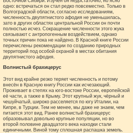
Восточной Сибири. Изучен он недостаточно, но ясно
одно: встречаться он стал редко повсеместно. Только в
Волгоградской области, согласно исследованиям,
численность двупятнистого афодия не уменьшилась,
зато в других областях центральной России он почти
полностью исчез. Сокращение численности этого жука
связывают с антропогенным воздействием, однако
точных причин пока не найдено. В Красной книге России
перечислены рекомендации по созданию природных
территорий под особой охраной в местах обитания
двупятнистого афодия.
Волнистый брахицерус
Этот вид крайне резко теряет численность и потому
внесён в Красную книгу России как исчезающий.
Проживает в степях на юго-востоке России, европейской
её части, а также в Крыму. Этот крупный жук, чёрный и
чешуйчатый, широко расселяется по югу Италии, на
Кипре, в Турции. Тем не менее, мы даже не знаем, чем
питается этот вид. Ранее волнистый брахицерус
образовывал довольно крупные популяции, но во
второй половине двадцатого века находки стали
единичными. Виной тому сплошная распашка земель.