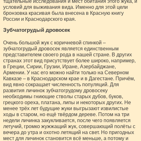
тщательные исследования и мест обитания этого жука, и
условий для выживания вида. Именно для этой цели
бронзовка красивая была внесена в Красную книгу
России и Краснодарского края.
Зубчатогрудый дровосек
Очень большой жук с коричневой спинкой –
зубчатогрудый дровосек является единственным
представителем своего рода в нашей стране. В других
странах этот вид присутствует более широко, например,
в Греции, Сирии, Грузии, Иране, Азербайджане,
Армении. У нас его можно найти только на Северном
Кавказе – в Краснодарском крае и в Дагестане. Причём,
вид явно сокращает численность популяций. Для
развития личинок зубчатогрудому дровосеку
необходимы гниющие стволы старых дубов, буков,
грецкого ореха, платана, липы и некоторых других. Не
менее трёх лет будущие жуки выгрызают извилистые
ходы в старом, но ещё твёрдом дереве. Потом на три
недели личинка закукливается, после чего появляется
летучий, громко жужжащий жук, совершающий полёты с
вечера до утра и охотно летящий на свет. Но пригодных
мест для личинок становится всё меньше, а потому и