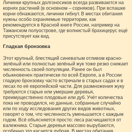
Личинки крупных долгоносиков всегда развиваются на
корнях растений (в основном – сорняков). При вспашке
корни обнажаются, личинки гибнут. В местах обитания
нужны особо охраняемые территории, как
рекомендуется в Красной книге России, например на
Таманском полуострове, где волнистый брахицерус ещё
присутствует как вид.
Гладкая бронзовка
Этот крупный, блестящий синеватым отливом красно-
зелёный или полностью зелёный жук тоже резко снижает
численность своей популяции. Ранее он был
обыкновенен практически по всей Европе, а в России
гладкую бронзовку часто встречали в старых садах и в
лесах по её европейской части. Для размножения жуку
требуются старые или умершие деревья,
преимущественно плодовые или дуб. Учёт количества
пока не проводился, но данные, собранные случайно
или по ходу исследования других видов животных,
говорят о том, что численность уменьшается с каждым
годом. Всё объясняется просто: леса расчищаются от
валежника. Старые деревья массово вырубаются,
особенно это касается дубрав. В местах обитания