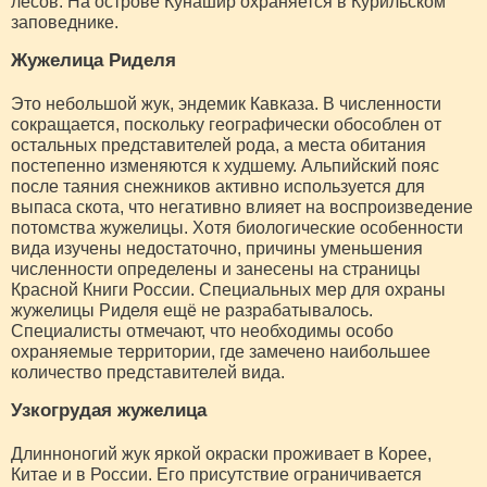
лесов. На острове Кунашир охраняется в Курильском
заповеднике.
Жужелица Риделя
Это небольшой жук, эндемик Кавказа. В численности
сокращается, поскольку географически обособлен от
остальных представителей рода, а места обитания
постепенно изменяются к худшему. Альпийский пояс
после таяния снежников активно используется для
выпаса скота, что негативно влияет на воспроизведение
потомства жужелицы. Хотя биологические особенности
вида изучены недостаточно, причины уменьшения
численности определены и занесены на страницы
Красной Книги России. Специальных мер для охраны
жужелицы Риделя ещё не разрабатывалось.
Специалисты отмечают, что необходимы особо
охраняемые территории, где замечено наибольшее
количество представителей вида.
Узкогрудая жужелица
Длинноногий жук яркой окраски проживает в Корее,
Китае и в России. Его присутствие ограничивается