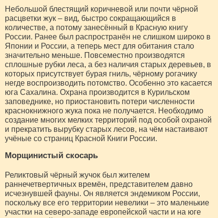
Небольшой блестящий коричневой или почти чёрной
расцветки жук – вид, быстро сокращающийся в
количестве, а потому занесённый в Красную книгу
России. Ранее был распространён не слишком широко в
Японии и России, а теперь мест для обитания стало
значительно меньше. Повсеместно производятся
сплошные рубки леса, а без наличия старых деревьев, в
которых присутствует бурая гниль, чёрному рогачику
негде воспроизводить потомство. Особенно это касается
юга Сахалина. Охрана производится в Курильском
заповеднике, но приостановить потери численности
краснокнижного жука пока не получается. Необходимо
создание многих мелких территорий под особой охраной
и прекратить вырубку старых лесов, на чём настаивают
учёные со страниц Красной Книги России.
Морщинистый скосарь
Реликтовый чёрный жучок был жителем
раннечетвертичных времён, представителем давно
исчезнувшей фауны. Он является эндемиком России,
поскольку все его территории невелики – это маленькие
участки на северо-западе европейской части и на юге