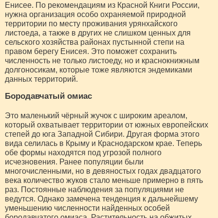
Енисее. По рекомендациям из Красной Книги России,
нужна организация особо охраняемой природной
территории по месту проживания урянхайского
листоеда, а также в других не слишком ценных для
сельского хозяйства районах пустынной степи на
правом берегу Енисея. Это поможет сохранить
численность не только листоеду, но и краснокнижным
долгоносикам, которые тоже являются эндемиками
данных территорий.
Бородавчатый омиас
Это маленький чёрный жучок с широким ареалом,
который охватывает территории от южных европейских
степей до юга Западной Сибири. Другая форма этого
вида селилась в Крыму и Краснодарском крае. Теперь
обе формы находятся под угрозой полного
исчезновения. Ранее популяции были
многочисленными, но в девяностых годах двадцатого
века количество жуков стало меньше примерно в пять
раз. Постоянные наблюдения за популяциями не
ведутся. Однако замечена тенденция к дальнейшему
уменьшению численности найденных особей
бородавчатого омиаса. Растительность на обжитых