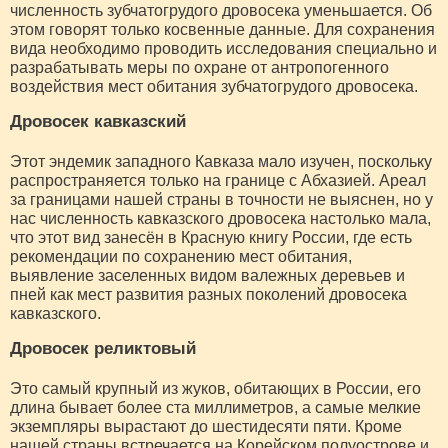
численность зубчатогрудого дровосека уменьшается. Об
этом говорят только косвенные данные. Для сохранения
вида необходимо проводить исследования специально и
разрабатывать меры по охране от антропогенного
воздействия мест обитания зубчатогрудого дровосека.
Дровосек кавказский
Этот эндемик западного Кавказа мало изучен, поскольку
распространяется только на границе с Абхазией. Ареал
за границами нашей страны в точности не выяснен, но у
нас численность кавказского дровосека настолько мала,
что этот вид занесён в Красную книгу России, где есть
рекомендации по сохранению мест обитания,
выявление заселенных видом валежных деревьев и
пней как мест развития разных поколений дровосека
кавказского.
Дровосек реликтовый
Это самый крупный из жуков, обитающих в России, его
длина бывает более ста миллиметров, а самые мелкие
экземпляры вырастают до шестидесяти пяти. Кроме
нашей страны встречается на Корейском полуострове и