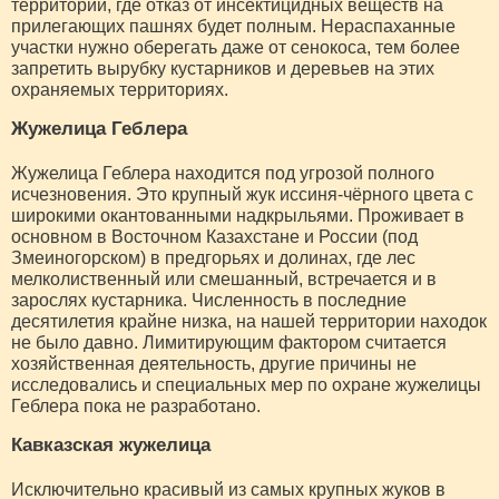
территории, где отказ от инсектицидных веществ на
прилегающих пашнях будет полным. Нераспаханные
участки нужно оберегать даже от сенокоса, тем более
запретить вырубку кустарников и деревьев на этих
охраняемых территориях.
Жужелица Геблера
Жужелица Геблера находится под угрозой полного
исчезновения. Это крупный жук иссиня-чёрного цвета с
широкими окантованными надкрыльями. Проживает в
основном в Восточном Казахстане и России (под
Змеиногорском) в предгорьях и долинах, где лес
мелколиственный или смешанный, встречается и в
зарослях кустарника. Численность в последние
десятилетия крайне низка, на нашей территории находок
не было давно. Лимитирующим фактором считается
хозяйственная деятельность, другие причины не
исследовались и специальных мер по охране жужелицы
Геблера пока не разработано.
Кавказская жужелица
Исключительно красивый из самых крупных жуков в