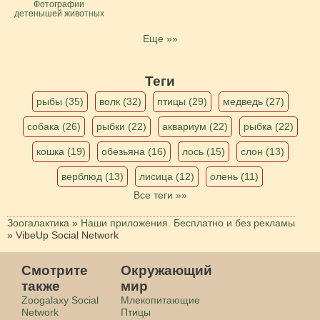
Фотографии
детенышей животных
Еще »»
Теги
рыбы (35)
волк (32)
птицы (29)
медведь (27)
собака (26)
рыбки (22)
аквариум (22)
рыбка (22)
кошка (19)
обезьяна (16)
лось (15)
слон (13)
верблюд (13)
лисица (12)
олень (11)
Все теги »»
Зоогалактика
»
Наши приложения. Бесплатно и без рекламы
»
VibeUp Social Network
Смотрите
Окружающий
также
мир
Zoogalaxy Social
Млекопитающие
Network
Птицы