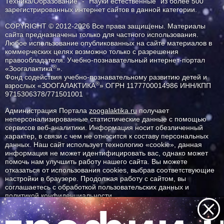
Техника/Образование" - "Науки естественные" из более 500
зарегистрированных интернет сайтов в данной категории.
COPYRIGHT © 2012-2026 Все права защищены. Материалы
сайта предназначены только для частного использования.
Любое использование опубликованных на сайте материалов в
коммерческих целях возможно только с разрешения
правообладателя: Учебно-познавательный интернет-портал
®
«Зоогалактика
».
Фонд содействия учебно-познавательному развитию детей и
®
взрослых «ЗООГАЛАКТИКА
» ОГРН 1177700014986 ИНН/КПП
9715306378/771501001
Администрация Портала
zoogalaktika.ru
получает
неперсонализированные статистические данные с помощью
сервисов веб-аналитики. Информация носит обезличенный
характер, в связи с чем не относится к составу персональных
данных. Наш сайт использует технологию «cookie», данная
информация не может идентифицировать вас, однако может
помочь нам улучшить работу нашего сайта. Вы можете
отказаться от использования cookies, выбрав соответствующие
настройки в браузере. Продолжая работу с сайтом, вы
соглашаетесь с обработкой пользовательских данных и
политикой конфиденциальности.