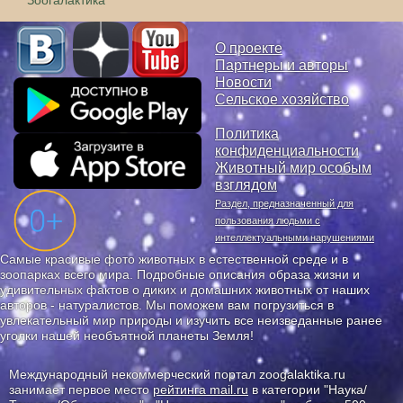
О проекте
Партнеры и авторы
Новости
Сельское хозяйство
Политика
конфиденциальности
Животный мир особым
взглядом
Раздел, предназначенный для
пользования людьми с
интеллектуальными нарушениями
Самые красивые фото животных в естественной среде и в
зоопарках всего мира. Подробные описания образа жизни и
удивительных фактов о диких и домашних животных от наших
авторов - натуралистов. Мы поможем вам погрузиться в
увлекательный мир природы и изучить все неизведанные ранее
уголки нашей необъятной планеты Земля!
Международный некоммерческий портал zoogalaktika.ru
занимает первое место
рейтинга mail.ru
в категории "Наука/