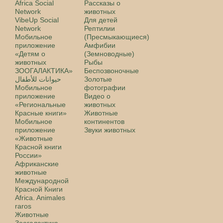
Africa Social
Рассказы о
Network
животных
VibeUp Social
Для детей
Network
Рептилии
Мобильное
(Пресмыкающиеся)
приложение
Амфибии
«Детям о
(Земноводные)
животных
Рыбы
ЗООГАЛАКТИКА»
Беспозвоночные
حيوانات للأطفال
Золотые
Мобильное
фотографии
приложение
Видео о
«Региональные
животных
Красные книги»
Животные
Мобильное
континентов
приложение
Звуки животных
«Животные
Красной книги
России»
Африканские
животные
Международной
Красной Книги
Africa. Animales
raros
Животные
Зоогалактика