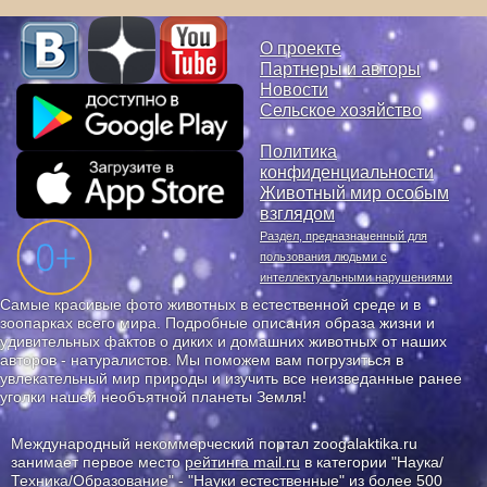
О проекте
Партнеры и авторы
Новости
Сельское хозяйство
Политика
конфиденциальности
Животный мир особым
взглядом
Раздел, предназначенный для
пользования людьми с
интеллектуальными нарушениями
Самые красивые фото животных в естественной среде и в
зоопарках всего мира. Подробные описания образа жизни и
удивительных фактов о диких и домашних животных от наших
авторов - натуралистов. Мы поможем вам погрузиться в
увлекательный мир природы и изучить все неизведанные ранее
уголки нашей необъятной планеты Земля!
Международный некоммерческий портал zoogalaktika.ru
занимает первое место
рейтинга mail.ru
в категории "Наука/
Техника/Образование" - "Науки естественные" из более 500