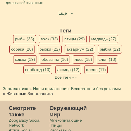
детенышей животных
Еще »»
Теги
рыбы (35)
волк (32)
птицы (29)
медведь (27)
собака (26)
рыбки (22)
аквариум (22)
рыбка (22)
кошка (19)
обезьяна (16)
лось (15)
слон (13)
верблюд (13)
лисица (12)
олень (11)
Все теги »»
Зоогалактика
»
Наши приложения. Бесплатно и без рекламы
»
Животные Зоогалактика
Смотрите
Окружающий
также
мир
Zoogalaxy Social
Млекопитающие
Network
Птицы
Africa Social
Рассказы о