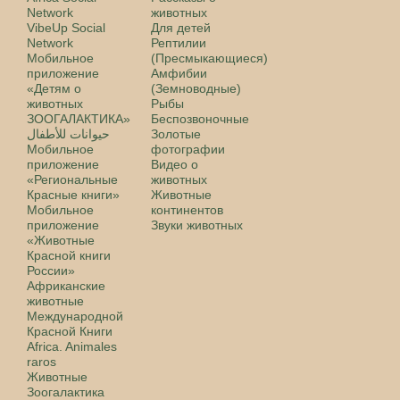
Network
животных
VibeUp Social
Для детей
Network
Рептилии
Мобильное
(Пресмыкающиеся)
приложение
Амфибии
«Детям о
(Земноводные)
животных
Рыбы
ЗООГАЛАКТИКА»
Беспозвоночные
حيوانات للأطفال
Золотые
Мобильное
фотографии
приложение
Видео о
«Региональные
животных
Красные книги»
Животные
Мобильное
континентов
приложение
Звуки животных
«Животные
Красной книги
России»
Африканские
животные
Международной
Красной Книги
Africa. Animales
raros
Животные
Зоогалактика