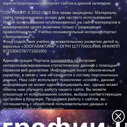
зарегистрированных интернет сайтов в данной категории.
COPYRIGHT © 2012-2026 Все права защищены. Материалы
сайта предназначены только для частного использования.
Любое использование опубликованных на сайте материалов в
коммерческих целях возможно только с разрешения
правообладателя: Учебно-познавательный интернет-портал
®
«Зоогалактика
».
Фонд содействия учебно-познавательному развитию детей и
®
взрослых «ЗООГАЛАКТИКА
» ОГРН 1177700014986 ИНН/КПП
9715306378/771501001
Администрация Портала
zoogalaktika.ru
получает
неперсонализированные статистические данные с помощью
сервисов веб-аналитики. Информация носит обезличенный
характер, в связи с чем не относится к составу персональных
данных. Наш сайт использует технологию «cookie», данная
информация не может идентифицировать вас, однако может
помочь нам улучшить работу нашего сайта. Вы можете
отказаться от использования cookies, выбрав соответствующие
настройки в браузере. Продолжая работу с сайтом, вы
соглашаетесь с обработкой пользовательских данных и
политикой конфиденциальности.