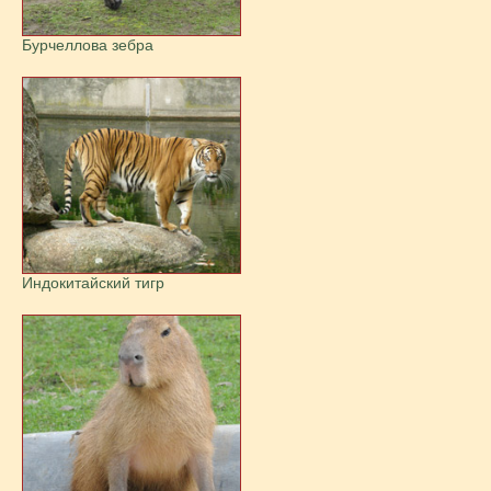
Бурчеллова зебра
Индокитайский тигр