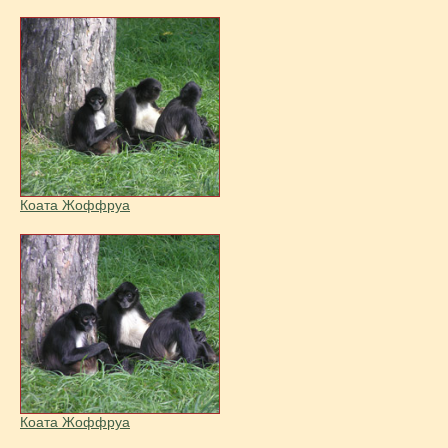
Коата Жоффруа
Коата Жоффруа