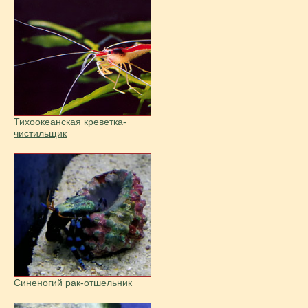
Тихоокеанская креветка-
чистильщик
Синеногий рак-отшельник