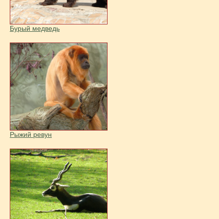
Бурый медведь
Рыжий ревун