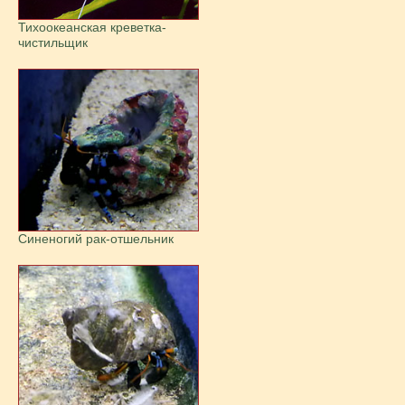
Тихоокеанская креветка-
чистильщик
Синеногий рак-отшельник