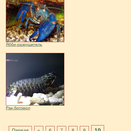
Ябби-разрушитель
Рак-богомол
10
Первая
«
6
7
8
9