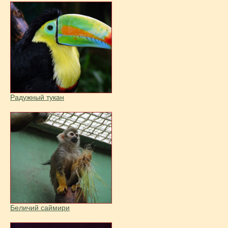
Радужный тукан
Беличий саймири