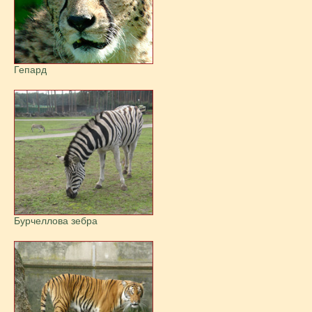
Гепард
Бурчеллова зебра