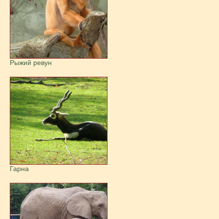
Рыжий ревун
Гарна