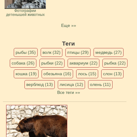
Фотографии
детенышей животных
Еще »»
Теги
рыбы (35)
волк (32)
птицы (29)
медведь (27)
собака (26)
рыбки (22)
аквариум (22)
рыбка (22)
кошка (19)
обезьяна (16)
лось (15)
слон (13)
верблюд (13)
лисица (12)
олень (11)
Все теги »»