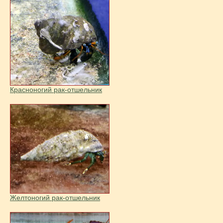
Красноногий рак-отшельник
Желтоногий рак-отшельник