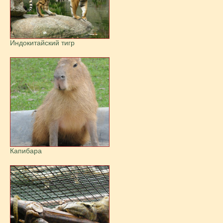
Индокитайский тигр
Капибара