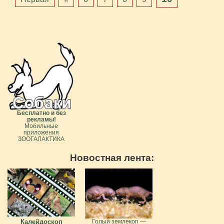
Бесплатно и без
рекламы!
Мобильные
приложения
ЗООГАЛАКТИКА
Новостная лента:
Калейдоскоп
Голый землекоп —