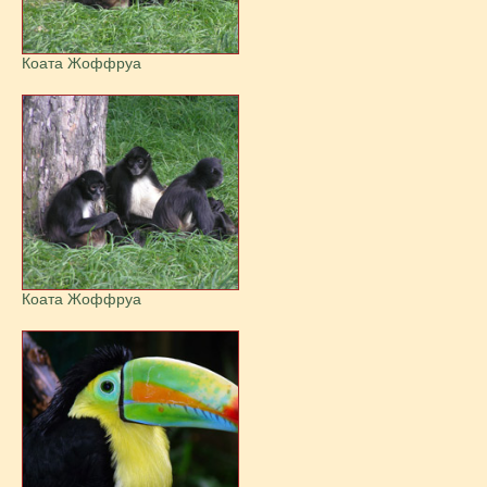
Коата Жоффруа
Коата Жоффруа