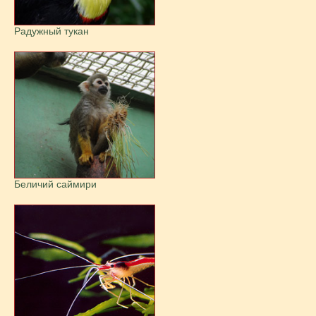
Радужный тукан
Беличий саймири