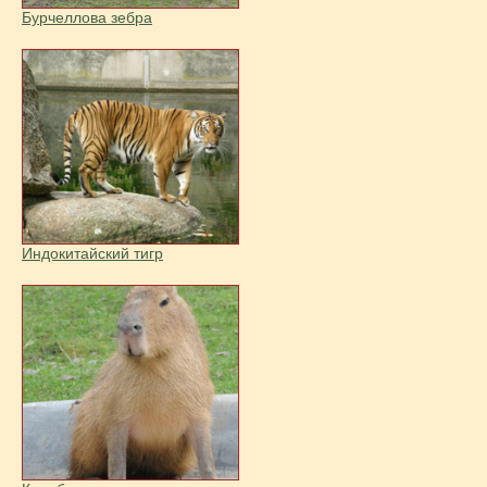
Бурчеллова зебра
Индокитайский тигр